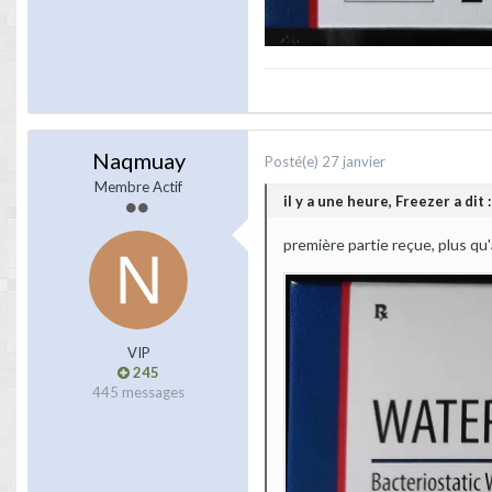
Naqmuay
Posté(e)
27 janvier
Membre Actif
il y a une heure, Freezer a dit :
première partie reçue, plus qu'
VIP
245
445 messages