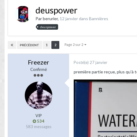
deuspower
Par
berurier
,
12 janvier
dans
Bannières
deuspower
Page 2 sur 2
1
2
PRÉCÉDENT
Freezer
Posté(e)
27 janvier
Confirmé
première partie reçue, plus qu'à t
VIP
534
583 messages