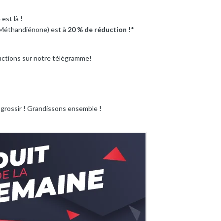
est là !
Méthandiénone) est à
20 % de réduction
!*
uctions sur notre télégramme!
 grossir ! Grandissons ensemble !