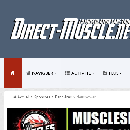
NAVIGUER
ACTIVITÉ
PLUS
Accueil
Sponsors
Bannières
deuspower