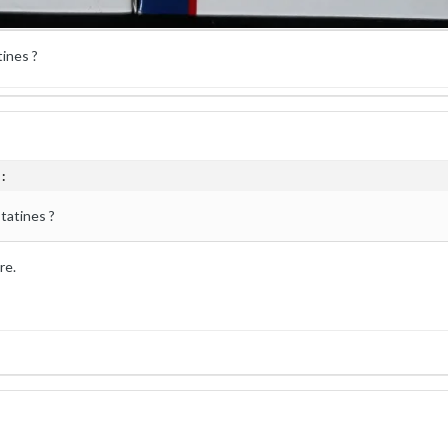
tines ?
:
tatines ?
re.