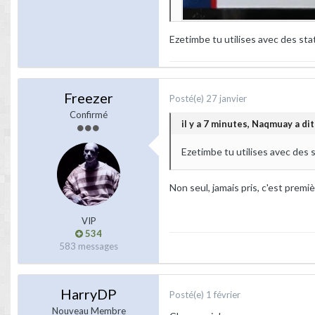
Ezetimbe tu utilises avec des sta
Freezer
Posté(e)
27 janvier
Confirmé
il y a 7 minutes, Naqmuay a dit 
Ezetimbe tu utilises avec des s
Non seul, jamais pris, c'est premiè
VIP
534
583 messages
HarryDP
Posté(e)
1 février
Nouveau Membre