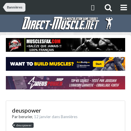
Bannières
deuspower
Par
berurier
,
12 janvier
dans
Bannières
deuspower