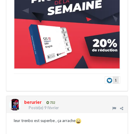
1
berurier
732
Posté(e)
9 février
leur trenbo est superbe , ça arrache