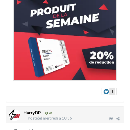
1
HarryDP
20
Posté(e)
mercredi à 10:36