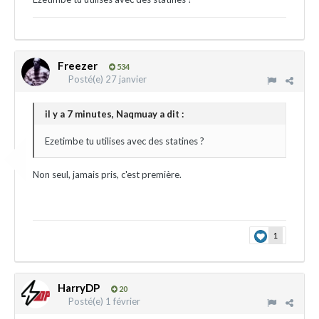
Freezer
534
Posté(e)
27 janvier
il y a 7 minutes, Naqmuay a dit :
Ezetimbe tu utilises avec des statines ?
Non seul, jamais pris, c'est première.
1
HarryDP
20
Posté(e)
1 février