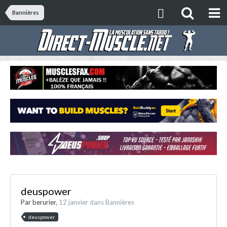
Bannières
deuspower
Par
berurier
,
12 janvier
dans
Bannières
deuspower