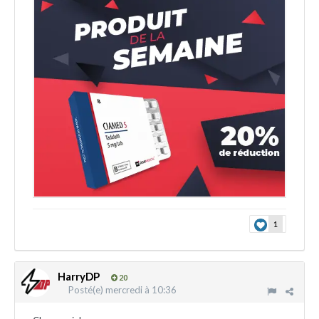
1
HarryDP
20
Posté(e)
mercredi à 10:36