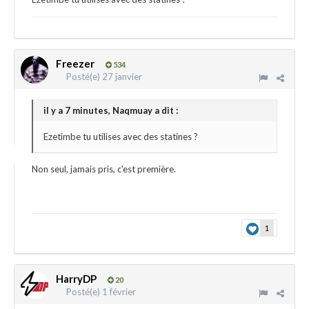
Freezer
534
Posté(e)
27 janvier
il y a 7 minutes, Naqmuay a dit :
Ezetimbe tu utilises avec des statines ?
Non seul, jamais pris, c'est première.
1
HarryDP
20
Posté(e)
1 février