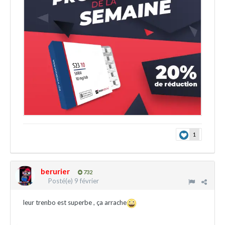
1
berurier
732
Posté(e)
9 février
leur trenbo est superbe , ça arrache