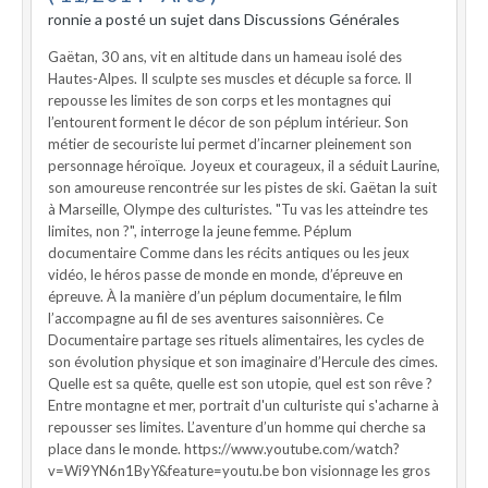
ronnie a posté un sujet dans
Discussions Générales
Gaëtan, 30 ans, vit en altitude dans un hameau isolé des
Hautes-Alpes. Il sculpte ses muscles et décuple sa force. Il
repousse les limites de son corps et les montagnes qui
l’entourent forment le décor de son péplum intérieur. Son
métier de secouriste lui permet d’incarner pleinement son
personnage héroïque. Joyeux et courageux, il a séduit Laurine,
son amoureuse rencontrée sur les pistes de ski. Gaëtan la suit
à Marseille, Olympe des culturistes. "Tu vas les atteindre tes
limites, non ?", interroge la jeune femme. Péplum
documentaire Comme dans les récits antiques ou les jeux
vidéo, le héros passe de monde en monde, d’épreuve en
épreuve. À la manière d’un péplum documentaire, le film
l’accompagne au fil de ses aventures saisonnières. Ce
Documentaire partage ses rituels alimentaires, les cycles de
son évolution physique et son imaginaire d’Hercule des cimes.
Quelle est sa quête, quelle est son utopie, quel est son rêve ?
Entre montagne et mer, portrait d'un culturiste qui s'acharne à
repousser ses limites. L’aventure d’un homme qui cherche sa
place dans le monde. https://www.youtube.com/watch?
v=Wi9YN6n1ByY&feature=youtu.be bon visionnage les gros