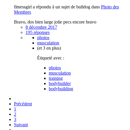
fitnessgirl a répondu à un sujet de bulldog dans
Photo des
Membres
Bravo, dos bien large jolie pecs encore bravo
8 décembre 2017
195 réponses
photos
musculation
(et 3 en plus)
Étiqueté avec :
photos
musculation
training
bodybuilder
bodybuilding
Précédent
1
2
3
Suivant