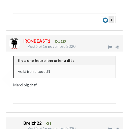
1
IRONBEAST1
1 225
Posté(e)
16 novembre 2020
il y a une heure, berurier a dit :
voilà iron a tout dit
Merci big chef
Breizh22
1
Posté(e)
16 novembre 2020