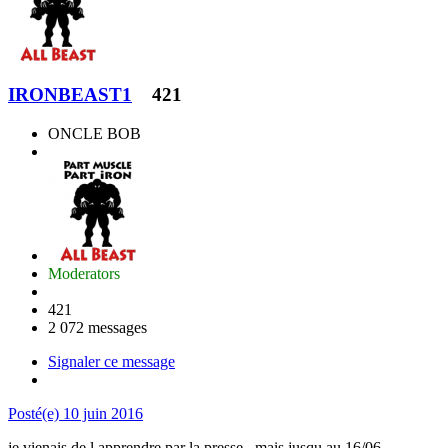
IRONBEAST1
421
ONCLE BOB
Moderators
421
2 072 messages
Signaler ce message
Posté(e)
10 juin 2016
je vienais de l apprendre par la presse , mais jusqu au 16/06