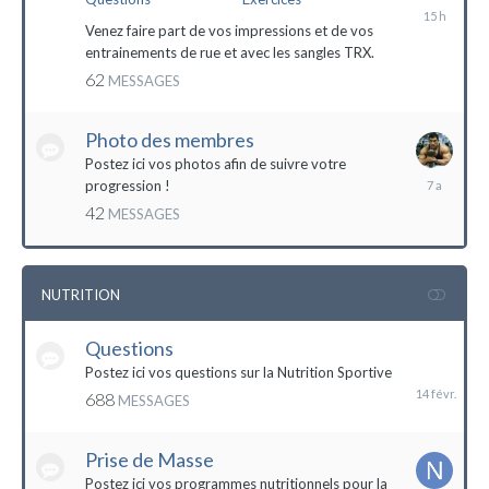
il
y
Venez faire part de vos impressions et de vos
a
entrainements de rue et avec les sangles TRX.
15
62
MESSAGES
heures
Photo des membres
Postez ici vos photos afin de suivre votre
18
progression !
octobre
42
MESSAGES
2016
NUTRITION
Questions
14
février
Postez ici vos questions sur la Nutrition Sportive
688
MESSAGES
Prise de Masse
Postez ici vos programmes nutritionnels pour la