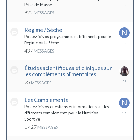
19
Prise de Masse
décembre
922
MESSAGES
2022
Regime / Sèche
Postez ici vos programmes nutritionnels pour le
18
Regime ou la Sèche.
mars
437
MESSAGES
2023
Études scientifiques et cliniques sur
les compléments alimentaires
18
70
MESSAGES
octobre
2016
Les Complements
Postez ici vos questions et informations sur les
3
différents complements pour la Nutrition
janvier
Sportive
2023
1 427
MESSAGES