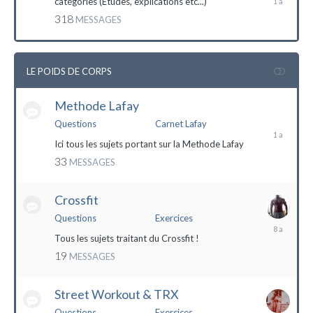
catégories (Etudes, explications etc...)
mai
318
MESSAGES
2023
LE POIDS DE CORPS
Methode Lafay
17
janvier
Questions
Carnet Lafay
2023
Ici tous les sujets portant sur la Methode Lafay
33
MESSAGES
Crossfit
Questions
Exercices
27
décembre
Tous les sujets traitant du Crossfit !
2015
19
MESSAGES
Street Workout & TRX
Questions
Exercices