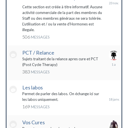
23
novembre
Cette section est créée à titre informatif. Aucune
2023
activité commerciale de la part des membres du
Staff ou des membres généraux ne sera tolérée.
L'utilisation et / ou la vente d'Hormones est
illegale.
506
MESSAGES
PCT / Relance
Sujets traitant de la relance apres cure et PCT
13
(Post Cycle Therapy)
mai
383
MESSAGES
2023
Les labos
18
janvier
Permet de parler des labos. On échange ici sur
les labos uniquement.
169
MESSAGES
Vos Cures