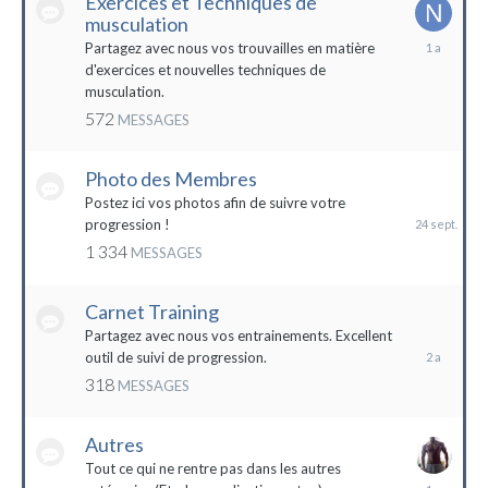
Exercices et Techniques de
musculation
25
Partagez avec nous vos trouvailles en matière
décembre
d'exercices et nouvelles techniques de
2022
musculation.
572
MESSAGES
Photo des Membres
24
septembre
Postez ici vos photos afin de suivre votre
2023
progression !
1 334
MESSAGES
Carnet Training
28
mai
Partagez avec nous vos entrainements. Excellent
2022
outil de suivi de progression.
318
MESSAGES
Autres
Tout ce qui ne rentre pas dans les autres
10