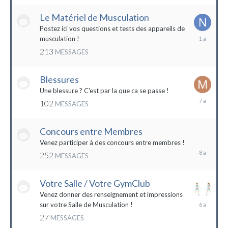
2022
Le Matériel de Musculation
Postez ici vos questions et tests des appareils de
8
musculation !
février
213
MESSAGES
2023
Blessures
Une blessure ? C'est par la que ca se passe !
19
102
MESSAGES
janvier
2017
Concours entre Membres
22
avril
Venez participer à des concours entre membres !
2016
252
MESSAGES
Votre Salle / Votre GymClub
Venez donner des renseignement et impressions
26
sur votre Salle de Musculation !
novembre
27
MESSAGES
2017