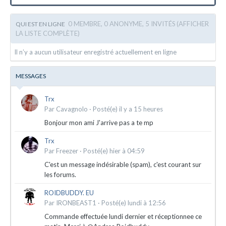
0 MEMBRE, 0 ANONYME, 5 INVITÉS
(AFFICHER
QUI EST EN LIGNE
LA LISTE COMPLÈTE)
Il n’y a aucun utilisateur enregistré actuellement en ligne
MESSAGES
Trx
Par
Cavagnolo
·
Posté(e)
il y a 15 heures
Bonjour mon ami J'arrive pas a te mp
Trx
Par
Freezer
·
Posté(e)
hier à 04:59
C'est un message indésirable (spam), c'est courant sur
les forums.
ROIDBUDDY. EU
Par
IRONBEAST1
·
Posté(e)
lundi à 12:56
Commande effectuée lundi dernier et réceptionnee ce