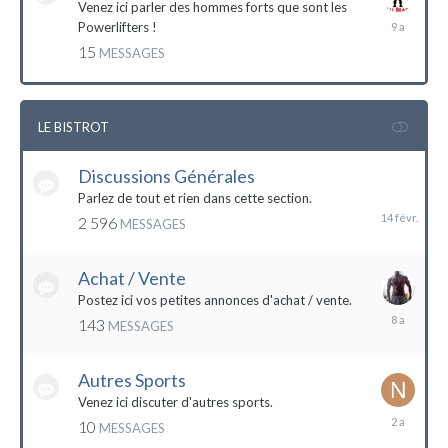
Venez ici parler des hommes forts que sont les
7
Powerlifters !
décembre
15
MESSAGES
2014
LE BISTROT
Discussions Générales
14
février
Parlez de tout et rien dans cette section.
2 596
MESSAGES
Achat / Vente
Postez ici vos petites annonces d'achat / vente.
9
143
MESSAGES
mars
2016
Autres Sports
Venez ici discuter d'autres sports.
18
10
MESSAGES
février