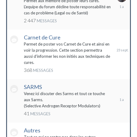
Permet aux membre de poster leurs cures.
28
L'equipe du forum décline toute responsabilité en
avril
cas de problème (Legal ou de Santé)
2023
2 447
MESSAGES
Carnet de Cure
23
septembre
Permet de poster vos Carnet de Cure et ainsi en
2023
voir la progression. Cette section permettra
aussi d'informer les non initiés aux techniques de
cures.
368
MESSAGES
SARMS
28
décembre
Venez ici discuter des Sarms et tout ce touche
2022
aux Sarms.
(Selective Androgen Receptor Modulators)
41
MESSAGES
Autres
11
janvier