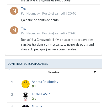
matin. Merci à @Andrea Roidbuddy
Trx
Par
Naqmuay
·
Posté(e)
samedi à 20:40
Ça parle de dents de dents
Trx
Par
Naqmuay
·
Posté(e)
samedi à 20:40
Bonsoir! @Cavagnolo Il n’y a aucun rapport avec les
sangles trx dans son message, tu ne perds pas grand
chose du peu que j’arrive à comprendre..
CONTRIBUTEURS POPULAIRES
Semaine
1
Andrea Roidbuddy
1
2
IRONBEAST1
1
3
Freezer