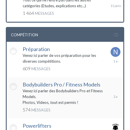
Tout ce qui ne rentre pas dans les autres
catégories (Etudes, explications etc...)
1 464
MESSAGES
COMPÉTITION
Préparation
Venez ici parler de vos préparation pour les
14
diverses compétitions.
décembre
609
MESSAGES
2022
Bodybuilders Pro / Fitness Models
10
décembre
Venez ici parler des Bodybuilders Pro et Fitness
2021
Models.
Photos, Videos, tout est permis !
574
MESSAGES
Powerlifters