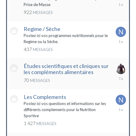
19
Prise de Masse
décembre
922
MESSAGES
2022
Regime / Sèche
Postez ici vos programmes nutritionnels pour le
18
Regime ou la Sèche.
mars
437
MESSAGES
2023
Études scientifiques et cliniques sur
les compléments alimentaires
18
70
MESSAGES
octobre
2016
Les Complements
Postez ici vos questions et informations sur les
3
différents complements pour la Nutrition
janvier
Sportive
2023
1 427
MESSAGES