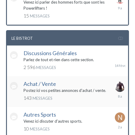
Venez ici parler des hommes forts que sont les
7
Powerlifters !
décembre
15
MESSAGES
2014
LE BISTROT
Discussions Générales
14
février
Parlez de tout et rien dans cette section.
2 596
MESSAGES
Achat / Vente
Postez ici vos petites annonces d'achat / vente.
9
143
MESSAGES
mars
2016
Autres Sports
Venez ici discuter d'autres sports.
18
10
MESSAGES
février