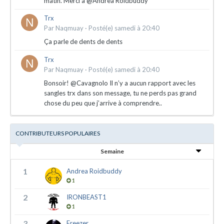
matin. Merci à @Andrea Roidbuddy
Trx
Par
Naqmuay
·
Posté(e)
samedi à 20:40
Ça parle de dents de dents
Trx
Par
Naqmuay
·
Posté(e)
samedi à 20:40
Bonsoir! @Cavagnolo Il n’y a aucun rapport avec les
sangles trx dans son message, tu ne perds pas grand
chose du peu que j’arrive à comprendre..
CONTRIBUTEURS POPULAIRES
Semaine
1
Andrea Roidbuddy
1
2
IRONBEAST1
1
3
Freezer