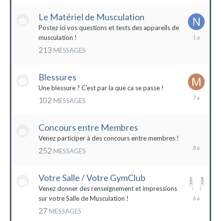
2022
Le Matériel de Musculation
Postez ici vos questions et tests des appareils de
8
musculation !
février
213
MESSAGES
2023
Blessures
Une blessure ? C'est par la que ca se passe !
19
102
MESSAGES
janvier
2017
Concours entre Membres
22
avril
Venez participer à des concours entre membres !
2016
252
MESSAGES
Votre Salle / Votre GymClub
Venez donner des renseignement et impressions
26
sur votre Salle de Musculation !
novembre
27
MESSAGES
2017