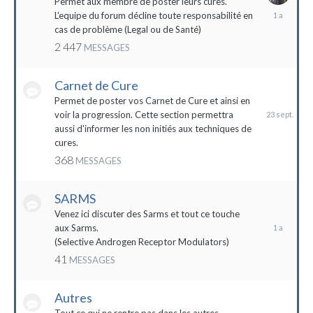
Permet aux membre de poster leurs cures.
28
L'equipe du forum décline toute responsabilité en
avril
cas de problème (Legal ou de Santé)
2023
2 447
MESSAGES
Carnet de Cure
23
septembre
Permet de poster vos Carnet de Cure et ainsi en
2023
voir la progression. Cette section permettra
aussi d'informer les non initiés aux techniques de
cures.
368
MESSAGES
SARMS
28
décembre
Venez ici discuter des Sarms et tout ce touche
2022
aux Sarms.
(Selective Androgen Receptor Modulators)
41
MESSAGES
Autres
11
janvier