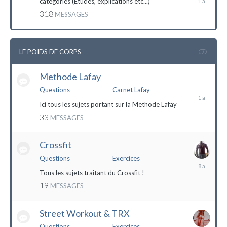
catégories (Etudes, explications etc...)
mai
318
MESSAGES
2023
LE POIDS DE CORPS
Methode Lafay
17
janvier
Questions
Carnet Lafay
2023
Ici tous les sujets portant sur la Methode Lafay
33
MESSAGES
Crossfit
Questions
Exercices
27
décembre
Tous les sujets traitant du Crossfit !
2015
19
MESSAGES
Street Workout & TRX
Questions
Exercices