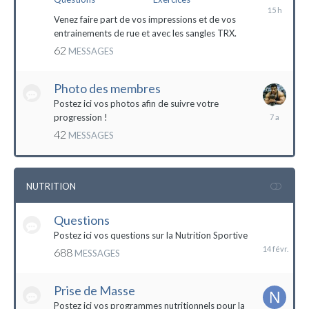
il
y
Venez faire part de vos impressions et de vos
a
entrainements de rue et avec les sangles TRX.
15
62
MESSAGES
heures
Photo des membres
Postez ici vos photos afin de suivre votre
18
progression !
octobre
42
MESSAGES
2016
NUTRITION
Questions
14
février
Postez ici vos questions sur la Nutrition Sportive
688
MESSAGES
Prise de Masse
Postez ici vos programmes nutritionnels pour la