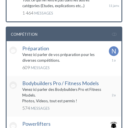
Tout ce qui ne rentre pas dans les autres
catégories (Etudes, explications etc...)
1 464
MESSAGES
COMPÉTITION
Préparation
Venez ici parler de vos préparation pour les
14
diverses compétitions.
décembre
609
MESSAGES
2022
Bodybuilders Pro / Fitness Models
10
décembre
Venez ici parler des Bodybuilders Pro et Fitness
2021
Models.
Photos, Videos, tout est permis !
574
MESSAGES
Powerlifters