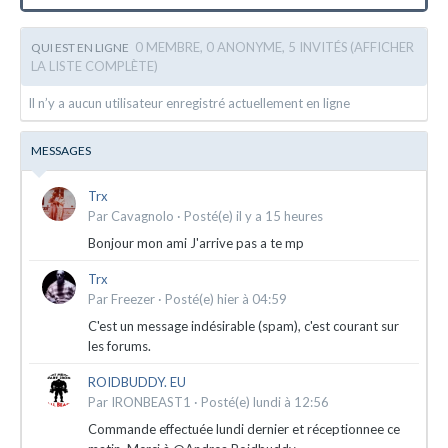
0 MEMBRE, 0 ANONYME, 5 INVITÉS
(AFFICHER
QUI EST EN LIGNE
LA LISTE COMPLÈTE)
Il n’y a aucun utilisateur enregistré actuellement en ligne
MESSAGES
Trx
Par
Cavagnolo
·
Posté(e)
il y a 15 heures
Bonjour mon ami J'arrive pas a te mp
Trx
Par
Freezer
·
Posté(e)
hier à 04:59
C'est un message indésirable (spam), c'est courant sur
les forums.
ROIDBUDDY. EU
Par
IRONBEAST1
·
Posté(e)
lundi à 12:56
Commande effectuée lundi dernier et réceptionnee ce