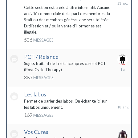
23
novembre
Cette section est créée à titre informatif. Aucune
2023
activité commerciale de la part des membres du
Staff ou des membres généraux ne sera tolérée.
L'utilisation et / ou la vente d'Hormones est
illegale.
506
MESSAGES
PCT / Relance
Sujets traitant de la relance apres cure et PCT
13
(Post Cycle Therapy)
mai
383
MESSAGES
2023
Les labos
18
janvier
Permet de parler des labos. On échange ici sur
les labos uniquement.
169
MESSAGES
Vos Cures