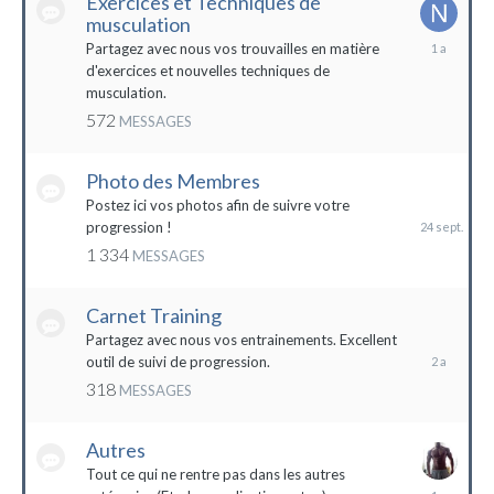
Exercices et Techniques de
musculation
25
Partagez avec nous vos trouvailles en matière
décembre
d'exercices et nouvelles techniques de
2022
musculation.
572
MESSAGES
Photo des Membres
24
septembre
Postez ici vos photos afin de suivre votre
2023
progression !
1 334
MESSAGES
Carnet Training
28
mai
Partagez avec nous vos entrainements. Excellent
2022
outil de suivi de progression.
318
MESSAGES
Autres
Tout ce qui ne rentre pas dans les autres
10