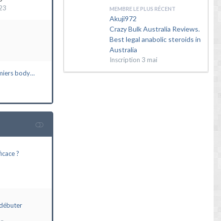
23
MEMBRE LE PLUS RÉCENT
Akuji972
Crazy Bulk Australia Reviews.
Best legal anabolic steroids in
Australia
Inscription
3 mai
miers body…
icace ?
débuter