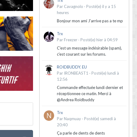
Trx
Par
Cavagnolo
·
Posté(e)
il y a 15
heures
Bonjour mon ami J'arrive pas a te mp
Trx
Par
Freezer
·
Posté(e)
hier à 04:59
C'est un message indésirable (spam),
c'est courant sur les forums.
ROIDBUDDY. EU
Par
IRONBEAST1
·
Posté(e)
lundi à
12:56
Commande effectuée lundi dernier et
réceptionnee ce matin. Merci à
@Andrea Roidbuddy
Trx
Par
Naqmuay
·
Posté(e)
samedi à
20:40
Ça parle de dents de dents