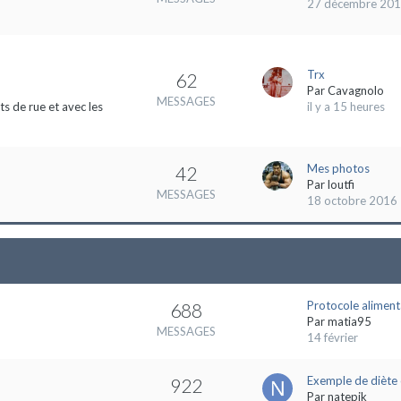
27 décembre 20
Trx
62
Par
Cavagnolo
MESSAGES
s de rue et avec les
il y a 15 heures
Mes photos
42
Par
loutfi
MESSAGES
18 octobre 2016
Protocole aliment
688
Par
matia95
MESSAGES
14 février
Exemple de diète 
922
Par
natepik