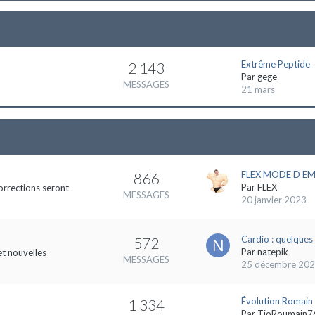
Extrême Peptide
2 143
Par
gege
MESSAGES
21 mars
FLEX MODE D EMP
866
Par
FLEX
orrections seront
MESSAGES
20 janvier 2023
Cardio : quelques 
572
Par
natepik
et nouvelles
MESSAGES
25 décembre 20
Évolution Romain
1 334
Par
TioRoumain7