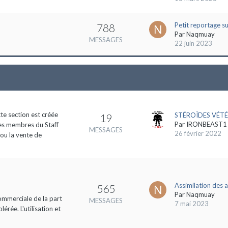
Petit reportage s
788
Par
Naqmuay
MESSAGES
22 juin 2023
tte section est créée
STÉROÏDES VÉTÉ
19
Par
IRONBEAST1
des membres du Staff
MESSAGES
26 février 2022
 ou la vente de
Assimilation des 
565
Par
Naqmuay
commerciale de la part
MESSAGES
7 mai 2023
rée. L'utilisation et