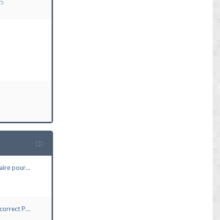
15
aire pour…
correct P…