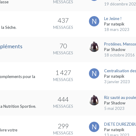
Masse
MESSAGES
19 décembre 20
Le Jeûne !
437
Par
natepik
 la Sèche.
MESSAGES
18 mars 2023
Protéines. Menson
70
ompléments
Par
Shadow
MESSAGES
18 octobre 2016
Centralisation des
1 427
Par
natepik
s complements pour la
MESSAGES
3 janvier 2023
Riz sauté au poule
444
Par
Shadow
la Nutrition Sportive.
MESSAGES
5 mai 2023
DIETE DUREZDBUL
299
Par
natepik
ivre votre
MESSAGES
13 mars 2023