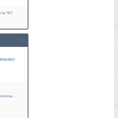
ur la TRT
RINAIRES
ass (orau…