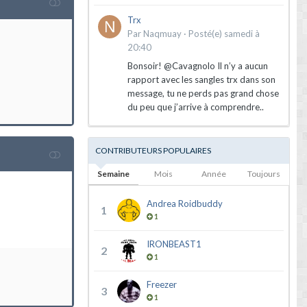
Trx
Par
Naqmuay
·
Posté(e)
samedi à
20:40
Bonsoir! @Cavagnolo Il n’y a aucun
rapport avec les sangles trx dans son
message, tu ne perds pas grand chose
du peu que j’arrive à comprendre..
CONTRIBUTEURS POPULAIRES
Semaine
Mois
Année
Toujours
Andrea Roidbuddy
1
1
IRONBEAST1
2
1
Freezer
3
1