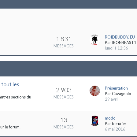
ROIDBUDDY. EU
1 831
Par
IRONBEAST1
MESSAGES
lundi à 12:56
 tout les
Présentation
2 903
Par
Cavagnolo
autres sections du
MESSAGES
29 avril
modo
13
Par
berurier
ur le forum.
MESSAGES
6 mai 2016