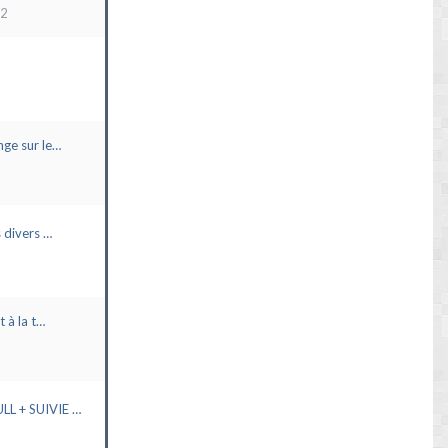
22
ge sur le…
 divers …
t à la t…
L + SUIVIE …