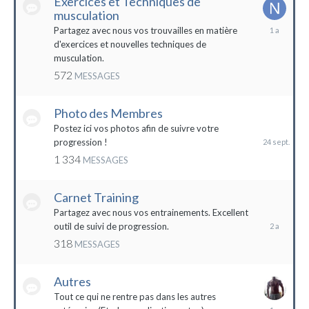
Exercices et Techniques de
musculation
25
Partagez avec nous vos trouvailles en matière
décembre
d'exercices et nouvelles techniques de
2022
musculation.
572
MESSAGES
Photo des Membres
24
septembre
Postez ici vos photos afin de suivre votre
2023
progression !
1 334
MESSAGES
Carnet Training
28
mai
Partagez avec nous vos entrainements. Excellent
2022
outil de suivi de progression.
318
MESSAGES
Autres
Tout ce qui ne rentre pas dans les autres
10