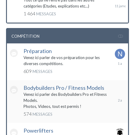
Tout ce qui ne rentre pas dans les autres
catégories (Etudes, explications etc...)
1 464
MESSAGES
COMPÉTITION
Préparation
Venez ici parler de vos préparation pour les
14
diverses compétitions.
décembre
609
MESSAGES
2022
Bodybuilders Pro / Fitness Models
10
décembre
Venez ici parler des Bodybuilders Pro et Fitness
2021
Models.
Photos, Videos, tout est permis !
574
MESSAGES
Powerlifters