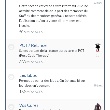
23
novembre
Cette section est créée à titre informatif. Aucune
2023
activité commerciale de la part des membres du
Staff ou des membres généraux ne sera tolérée.
L'utilisation et / ou la vente d'Hormones est
illegale.
506
MESSAGES
PCT / Relance
Sujets traitant de la relance apres cure et PCT
13
(Post Cycle Therapy)
mai
383
MESSAGES
2023
Les labos
18
janvier
Permet de parler des labos. On échange ici sur
les labos uniquement.
169
MESSAGES
Vos Cures