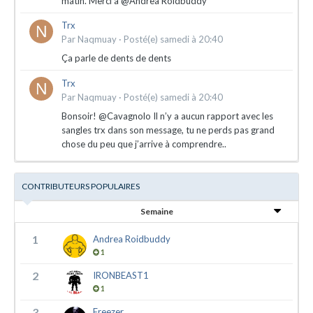
matin. Merci à @Andrea Roidbuddy
Trx
Par
Naqmuay
·
Posté(e)
samedi à 20:40
Ça parle de dents de dents
Trx
Par
Naqmuay
·
Posté(e)
samedi à 20:40
Bonsoir! @Cavagnolo Il n’y a aucun rapport avec les
sangles trx dans son message, tu ne perds pas grand
chose du peu que j’arrive à comprendre..
CONTRIBUTEURS POPULAIRES
Semaine
1
Andrea Roidbuddy
1
2
IRONBEAST1
1
3
Freezer