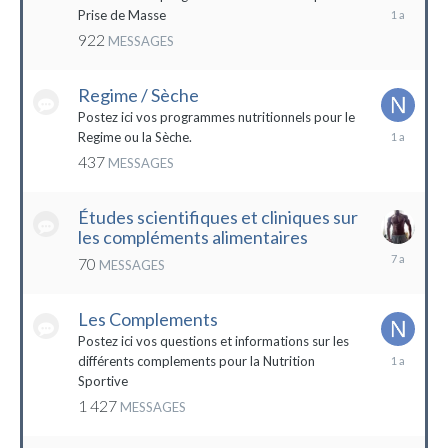
19
Prise de Masse
décembre
922
MESSAGES
2022
Regime / Sèche
Postez ici vos programmes nutritionnels pour le
18
Regime ou la Sèche.
mars
437
MESSAGES
2023
Études scientifiques et cliniques sur
les compléments alimentaires
18
70
MESSAGES
octobre
2016
Les Complements
Postez ici vos questions et informations sur les
3
différents complements pour la Nutrition
janvier
Sportive
2023
1 427
MESSAGES