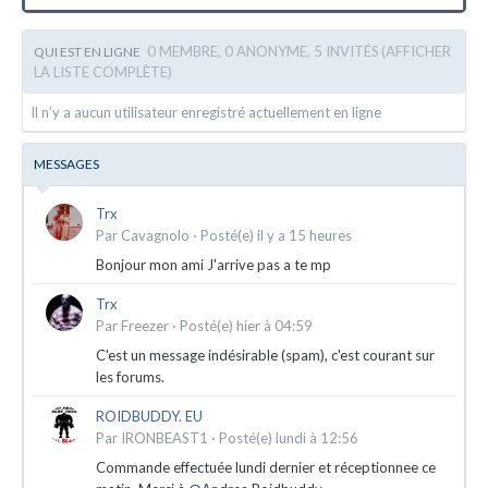
0 MEMBRE, 0 ANONYME, 5 INVITÉS
(AFFICHER
QUI EST EN LIGNE
LA LISTE COMPLÈTE)
Il n’y a aucun utilisateur enregistré actuellement en ligne
MESSAGES
Trx
Par
Cavagnolo
·
Posté(e)
il y a 15 heures
Bonjour mon ami J'arrive pas a te mp
Trx
Par
Freezer
·
Posté(e)
hier à 04:59
C'est un message indésirable (spam), c'est courant sur
les forums.
ROIDBUDDY. EU
Par
IRONBEAST1
·
Posté(e)
lundi à 12:56
Commande effectuée lundi dernier et réceptionnee ce