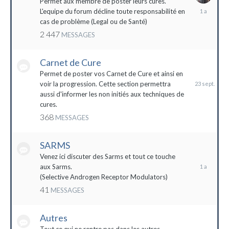
Permet aux membre de poster leurs cures.
28
L'equipe du forum décline toute responsabilité en
avril
cas de problème (Legal ou de Santé)
2023
2 447
MESSAGES
Carnet de Cure
23
septembre
Permet de poster vos Carnet de Cure et ainsi en
2023
voir la progression. Cette section permettra
aussi d'informer les non initiés aux techniques de
cures.
368
MESSAGES
SARMS
28
décembre
Venez ici discuter des Sarms et tout ce touche
2022
aux Sarms.
(Selective Androgen Receptor Modulators)
41
MESSAGES
Autres
11
janvier