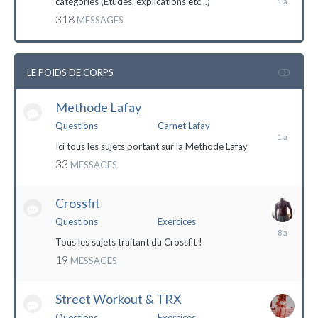
catégories (Etudes, explications etc...)
mai
318
MESSAGES
2023
LE POIDS DE CORPS
Methode Lafay
17
janvier
Questions
Carnet Lafay
2023
Ici tous les sujets portant sur la Methode Lafay
33
MESSAGES
Crossfit
Questions
Exercices
27
décembre
Tous les sujets traitant du Crossfit !
2015
19
MESSAGES
Street Workout & TRX
Questions
Exercices