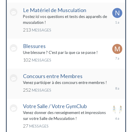
2022
Le Matériel de Musculation
Postez ici vos questions et tests des appareils de
8
musculation !
février
213
MESSAGES
2023
Blessures
Une blessure ? C'est par la que ca se passe !
19
102
MESSAGES
janvier
2017
Concours entre Membres
22
avril
Venez participer à des concours entre membres !
2016
252
MESSAGES
Votre Salle / Votre GymClub
Venez donner des renseignement et impressions
26
sur votre Salle de Musculation !
novembre
27
MESSAGES
2017