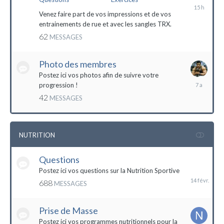
il
y
Venez faire part de vos impressions et de vos
a
entrainements de rue et avec les sangles TRX.
15
62
MESSAGES
heures
Photo des membres
Postez ici vos photos afin de suivre votre
18
progression !
octobre
42
MESSAGES
2016
NUTRITION
Questions
14
février
Postez ici vos questions sur la Nutrition Sportive
688
MESSAGES
Prise de Masse
Postez ici vos programmes nutritionnels pour la