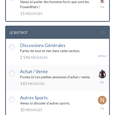
Venez ici parler des hommes forts que sont les
7
Powerlifters !
décembre
15
MESSAGES
2014
LE BISTROT
Discussions Générales
14
février
Parlez de tout et rien dans cette section.
2 596
MESSAGES
Achat / Vente
Postez ici vos petites annonces d'achat / vente.
9
143
MESSAGES
mars
2016
Autres Sports
Venez ici discuter d'autres sports.
18
10
MESSAGES
février