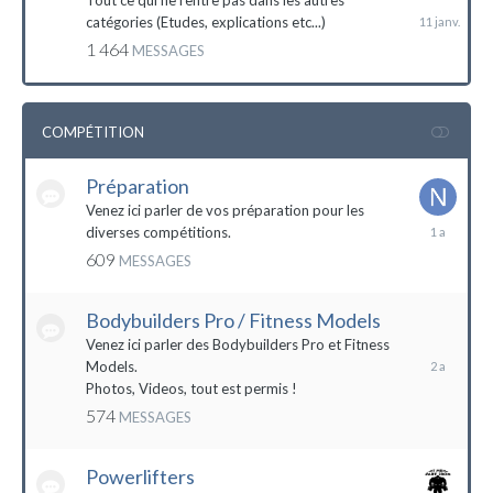
Tout ce qui ne rentre pas dans les autres
catégories (Etudes, explications etc...)
1 464
MESSAGES
COMPÉTITION
Préparation
Venez ici parler de vos préparation pour les
14
diverses compétitions.
décembre
609
MESSAGES
2022
Bodybuilders Pro / Fitness Models
10
décembre
Venez ici parler des Bodybuilders Pro et Fitness
2021
Models.
Photos, Videos, tout est permis !
574
MESSAGES
Powerlifters