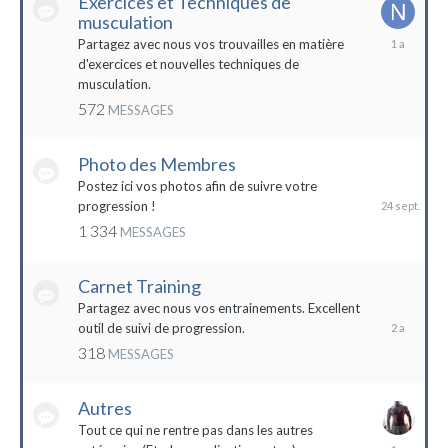
Exercices et Techniques de
musculation
25
Partagez avec nous vos trouvailles en matière
décembre
d'exercices et nouvelles techniques de
2022
musculation.
572
MESSAGES
Photo des Membres
24
septembre
Postez ici vos photos afin de suivre votre
2023
progression !
1 334
MESSAGES
Carnet Training
28
mai
Partagez avec nous vos entrainements. Excellent
2022
outil de suivi de progression.
318
MESSAGES
Autres
Tout ce qui ne rentre pas dans les autres
10