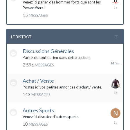
Venez ici parler des hommes forts que sont les
7
Powerlifters !
décembre
15
MESSAGES
2014
LE BISTROT
Discussions Générales
14
février
Parlez de tout et rien dans cette section.
2 596
MESSAGES
Achat / Vente
Postez ici vos petites annonces d'achat / vente.
9
143
MESSAGES
mars
2016
Autres Sports
Venez ici discuter d'autres sports.
18
10
MESSAGES
février