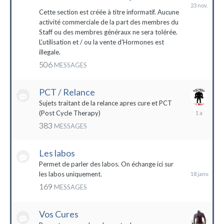
23
novembre
Cette section est créée à titre informatif. Aucune
2023
activité commerciale de la part des membres du
Staff ou des membres généraux ne sera tolérée.
L'utilisation et / ou la vente d'Hormones est
illegale.
506
MESSAGES
PCT / Relance
Sujets traitant de la relance apres cure et PCT
13
(Post Cycle Therapy)
mai
383
MESSAGES
2023
Les labos
18
janvier
Permet de parler des labos. On échange ici sur
les labos uniquement.
169
MESSAGES
Vos Cures