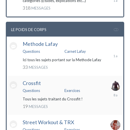
catégories (Etudes, explications etc...)
mai
318
MESSAGES
2023
LE POIDS DE CORPS
Methode Lafay
17
janvier
Questions
Carnet Lafay
2023
Ici tous les sujets portant sur la Methode Lafay
33
MESSAGES
Crossfit
Questions
Exercices
27
décembre
Tous les sujets traitant du Crossfit !
2015
19
MESSAGES
Street Workout & TRX
Questions
Exercices