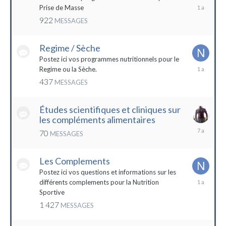
19
Prise de Masse
décembre
922
MESSAGES
2022
Regime / Sèche
Postez ici vos programmes nutritionnels pour le
18
Regime ou la Sèche.
mars
437
MESSAGES
2023
Études scientifiques et cliniques sur
les compléments alimentaires
18
70
MESSAGES
octobre
2016
Les Complements
Postez ici vos questions et informations sur les
3
différents complements pour la Nutrition
janvier
Sportive
2023
1 427
MESSAGES