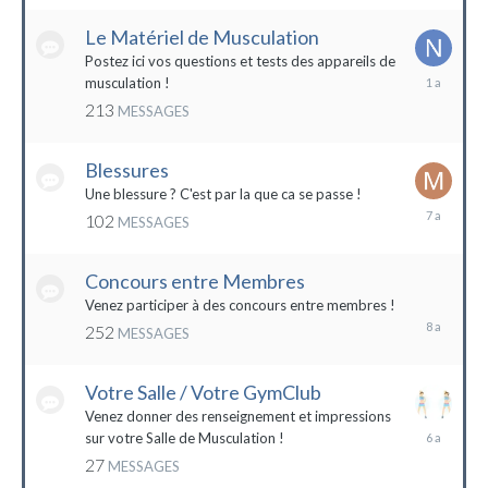
2022
Le Matériel de Musculation
Postez ici vos questions et tests des appareils de
8
musculation !
février
213
MESSAGES
2023
Blessures
Une blessure ? C'est par la que ca se passe !
19
102
MESSAGES
janvier
2017
Concours entre Membres
22
avril
Venez participer à des concours entre membres !
2016
252
MESSAGES
Votre Salle / Votre GymClub
Venez donner des renseignement et impressions
26
sur votre Salle de Musculation !
novembre
27
MESSAGES
2017