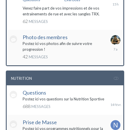
il
y
Venez faire part de vos impressions et de vos
a
entrainements de rue et avec les sangles TRX.
15
62
MESSAGES
heures
Photo des membres
Postez ici vos photos afin de suivre votre
18
progression !
octobre
42
MESSAGES
2016
NUTRITION
Questions
14
février
Postez ici vos questions sur la Nutrition Sportive
688
MESSAGES
Prise de Masse
Postez ici vos programmes nutritionnels pour la