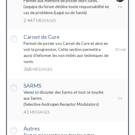
Permet aux membre de poster leurs cures.
28
L'equipe du forum décline toute responsabilité en
avril
cas de problème (Legal ou de Santé)
2023
2 447
MESSAGES
Carnet de Cure
23
septembre
Permet de poster vos Carnet de Cure et ainsi en
2023
voir la progression. Cette section permettra
aussi d'informer les non initiés aux techniques de
cures.
368
MESSAGES
SARMS
28
décembre
Venez ici discuter des Sarms et tout ce touche
2022
aux Sarms.
(Selective Androgen Receptor Modulators)
41
MESSAGES
Autres
11
janvier