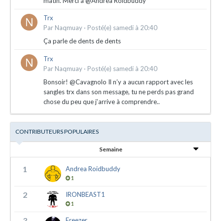
matin. Merci à @Andrea Roidbuddy
Trx
Par
Naqmuay
·
Posté(e)
samedi à 20:40
Ça parle de dents de dents
Trx
Par
Naqmuay
·
Posté(e)
samedi à 20:40
Bonsoir! @Cavagnolo Il n’y a aucun rapport avec les
sangles trx dans son message, tu ne perds pas grand
chose du peu que j’arrive à comprendre..
CONTRIBUTEURS POPULAIRES
Semaine
1
Andrea Roidbuddy
1
2
IRONBEAST1
1
3
Freezer