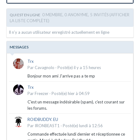
0 MEMBRE, 0 ANONYME, 5 INVITÉS
(AFFICHER
QUI EST EN LIGNE
LA LISTE COMPLÈTE)
Il n’y a aucun utilisateur enregistré actuellement en ligne
MESSAGES
Trx
Par
Cavagnolo
·
Posté(e)
il y a 15 heures
Bonjour mon ami J'arrive pas a te mp
Trx
Par
Freezer
·
Posté(e)
hier à 04:59
C'est un message indésirable (spam), c'est courant sur
les forums.
ROIDBUDDY. EU
Par
IRONBEAST1
·
Posté(e)
lundi à 12:56
Commande effectuée lundi dernier et réceptionnee ce