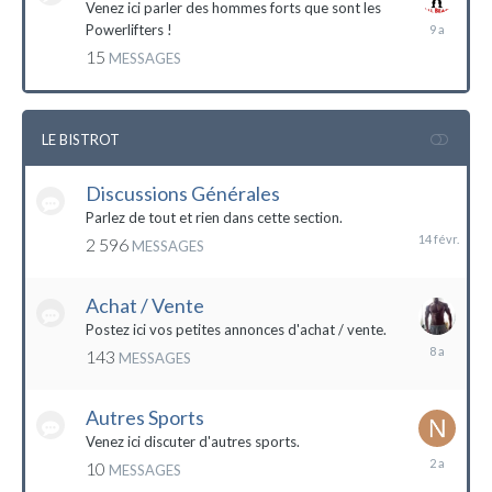
Venez ici parler des hommes forts que sont les
7
Powerlifters !
décembre
15
MESSAGES
2014
LE BISTROT
Discussions Générales
14
février
Parlez de tout et rien dans cette section.
2 596
MESSAGES
Achat / Vente
Postez ici vos petites annonces d'achat / vente.
9
143
MESSAGES
mars
2016
Autres Sports
Venez ici discuter d'autres sports.
18
10
MESSAGES
février