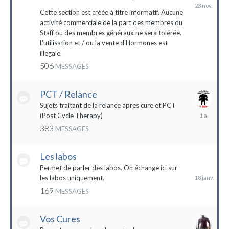
23
novembre
Cette section est créée à titre informatif. Aucune
2023
activité commerciale de la part des membres du
Staff ou des membres généraux ne sera tolérée.
L'utilisation et / ou la vente d'Hormones est
illegale.
506
MESSAGES
PCT / Relance
Sujets traitant de la relance apres cure et PCT
13
(Post Cycle Therapy)
mai
383
MESSAGES
2023
Les labos
18
janvier
Permet de parler des labos. On échange ici sur
les labos uniquement.
169
MESSAGES
Vos Cures