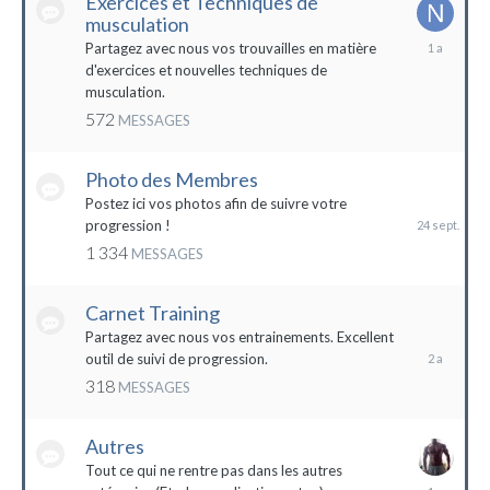
Exercices et Techniques de
musculation
25
Partagez avec nous vos trouvailles en matière
décembre
d'exercices et nouvelles techniques de
2022
musculation.
572
MESSAGES
Photo des Membres
24
septembre
Postez ici vos photos afin de suivre votre
2023
progression !
1 334
MESSAGES
Carnet Training
28
mai
Partagez avec nous vos entrainements. Excellent
2022
outil de suivi de progression.
318
MESSAGES
Autres
Tout ce qui ne rentre pas dans les autres
10