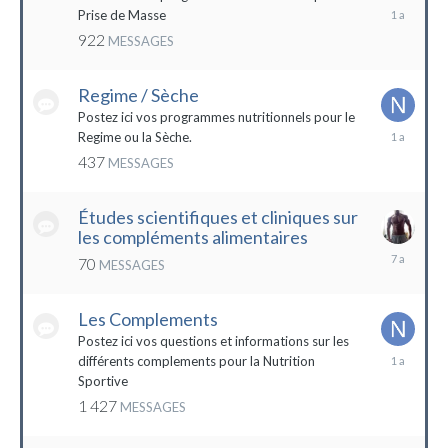
19
Prise de Masse
décembre
922
MESSAGES
2022
Regime / Sèche
Postez ici vos programmes nutritionnels pour le
18
Regime ou la Sèche.
mars
437
MESSAGES
2023
Études scientifiques et cliniques sur
les compléments alimentaires
18
70
MESSAGES
octobre
2016
Les Complements
Postez ici vos questions et informations sur les
3
différents complements pour la Nutrition
janvier
Sportive
2023
1 427
MESSAGES