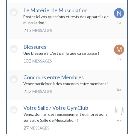
2022
Le Matériel de Musculation
Postez ici vos questions et tests des appareils de
8
musculation !
février
213
MESSAGES
2023
Blessures
Une blessure ? C'est par la que ca se passe !
19
102
MESSAGES
janvier
2017
Concours entre Membres
22
avril
Venez participer à des concours entre membres !
2016
252
MESSAGES
Votre Salle / Votre GymClub
Venez donner des renseignement et impressions
26
sur votre Salle de Musculation !
novembre
27
MESSAGES
2017