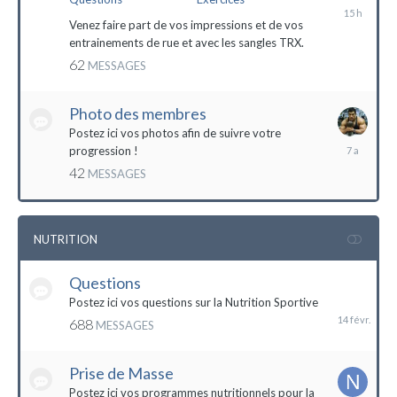
il
y
Venez faire part de vos impressions et de vos
a
entrainements de rue et avec les sangles TRX.
15
62
MESSAGES
heures
Photo des membres
Postez ici vos photos afin de suivre votre
18
progression !
octobre
42
MESSAGES
2016
NUTRITION
Questions
14
février
Postez ici vos questions sur la Nutrition Sportive
688
MESSAGES
Prise de Masse
Postez ici vos programmes nutritionnels pour la