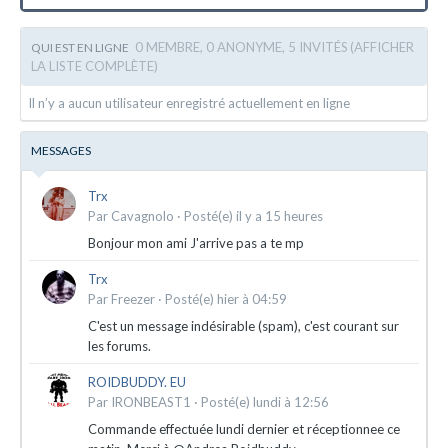
0 MEMBRE, 0 ANONYME, 5 INVITÉS
(AFFICHER
QUI EST EN LIGNE
LA LISTE COMPLÈTE)
Il n’y a aucun utilisateur enregistré actuellement en ligne
MESSAGES
Trx
Par
Cavagnolo
·
Posté(e)
il y a 15 heures
Bonjour mon ami J'arrive pas a te mp
Trx
Par
Freezer
·
Posté(e)
hier à 04:59
C'est un message indésirable (spam), c'est courant sur
les forums.
ROIDBUDDY. EU
Par
IRONBEAST1
·
Posté(e)
lundi à 12:56
Commande effectuée lundi dernier et réceptionnee ce