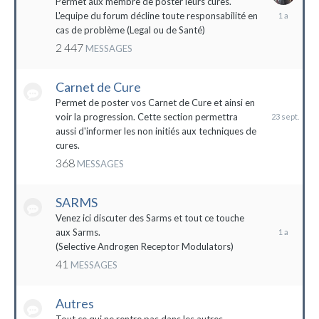
Permet aux membre de poster leurs cures.
28
L'equipe du forum décline toute responsabilité en
avril
cas de problème (Legal ou de Santé)
2023
2 447
MESSAGES
Carnet de Cure
23
septembre
Permet de poster vos Carnet de Cure et ainsi en
2023
voir la progression. Cette section permettra
aussi d'informer les non initiés aux techniques de
cures.
368
MESSAGES
SARMS
28
décembre
Venez ici discuter des Sarms et tout ce touche
2022
aux Sarms.
(Selective Androgen Receptor Modulators)
41
MESSAGES
Autres
11
janvier