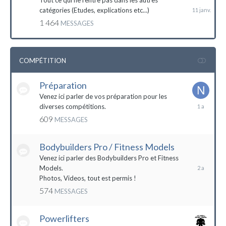
Tout ce qui ne rentre pas dans les autres
catégories (Etudes, explications etc...)
1 464
MESSAGES
COMPÉTITION
Préparation
Venez ici parler de vos préparation pour les
14
diverses compétitions.
décembre
609
MESSAGES
2022
Bodybuilders Pro / Fitness Models
10
décembre
Venez ici parler des Bodybuilders Pro et Fitness
2021
Models.
Photos, Videos, tout est permis !
574
MESSAGES
Powerlifters