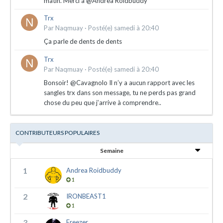
matin. Merci à @Andrea Roidbuddy
Trx
Par
Naqmuay
·
Posté(e)
samedi à 20:40
Ça parle de dents de dents
Trx
Par
Naqmuay
·
Posté(e)
samedi à 20:40
Bonsoir! @Cavagnolo Il n’y a aucun rapport avec les
sangles trx dans son message, tu ne perds pas grand
chose du peu que j’arrive à comprendre..
CONTRIBUTEURS POPULAIRES
Semaine
1
Andrea Roidbuddy
1
2
IRONBEAST1
1
3
Freezer