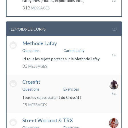
catégories (Etudes, explications etc...)
mai
318
MESSAGES
2023
LE POIDS DE CORPS
Methode Lafay
17
janvier
Questions
Carnet Lafay
2023
Ici tous les sujets portant sur la Methode Lafay
33
MESSAGES
Crossfit
Questions
Exercices
27
décembre
Tous les sujets traitant du Crossfit !
2015
19
MESSAGES
Street Workout & TRX
Questions
Exercices