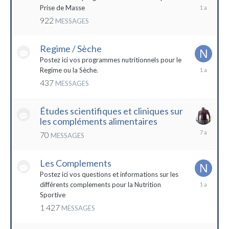
19
Prise de Masse
décembre
922
MESSAGES
2022
Regime / Sèche
Postez ici vos programmes nutritionnels pour le
18
Regime ou la Sèche.
mars
437
MESSAGES
2023
Études scientifiques et cliniques sur
les compléments alimentaires
18
70
MESSAGES
octobre
2016
Les Complements
Postez ici vos questions et informations sur les
3
différents complements pour la Nutrition
janvier
Sportive
2023
1 427
MESSAGES