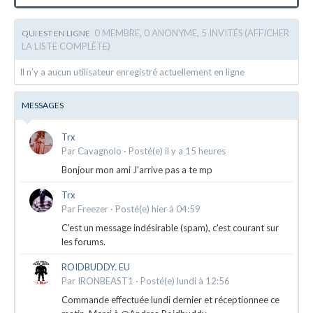
0 MEMBRE, 0 ANONYME, 5 INVITÉS
(AFFICHER
QUI EST EN LIGNE
LA LISTE COMPLÈTE)
Il n’y a aucun utilisateur enregistré actuellement en ligne
MESSAGES
Trx
Par
Cavagnolo
·
Posté(e)
il y a 15 heures
Bonjour mon ami J'arrive pas a te mp
Trx
Par
Freezer
·
Posté(e)
hier à 04:59
C'est un message indésirable (spam), c'est courant sur
les forums.
ROIDBUDDY. EU
Par
IRONBEAST1
·
Posté(e)
lundi à 12:56
Commande effectuée lundi dernier et réceptionnee ce