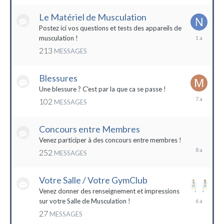
2022
Le Matériel de Musculation
Postez ici vos questions et tests des appareils de
8
musculation !
février
213
MESSAGES
2023
Blessures
Une blessure ? C'est par la que ca se passe !
19
102
MESSAGES
janvier
2017
Concours entre Membres
22
avril
Venez participer à des concours entre membres !
2016
252
MESSAGES
Votre Salle / Votre GymClub
Venez donner des renseignement et impressions
26
sur votre Salle de Musculation !
novembre
27
MESSAGES
2017