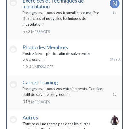
Exercices et Techniques de
musculation
25
Partagez avec nous vos trouvailles en matière
décembre
d'exercices et nouvelles techniques de
2022
musculation.
572
MESSAGES
Photo des Membres
24
septembre
Postez ici vos photos afin de suivre votre
2023
progression !
1 334
MESSAGES
Carnet Training
28
mai
Partagez avec nous vos entrainements. Excellent
2022
outil de suivi de progression.
318
MESSAGES
Autres
Tout ce qui ne rentre pas dans les autres
10