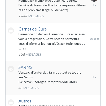
Permet aux membre de poster leurs cures.
28
L'equipe du forum décline toute responsabilité en
avril
cas de problème (Legal ou de Santé)
2023
2 447
MESSAGES
Carnet de Cure
23
septembre
Permet de poster vos Carnet de Cure et ainsi en
2023
voir la progression. Cette section permettra
aussi d'informer les non initiés aux techniques de
cures.
368
MESSAGES
SARMS
28
décembre
Venez ici discuter des Sarms et tout ce touche
2022
aux Sarms.
(Selective Androgen Receptor Modulators)
41
MESSAGES
Autres
11
janvier