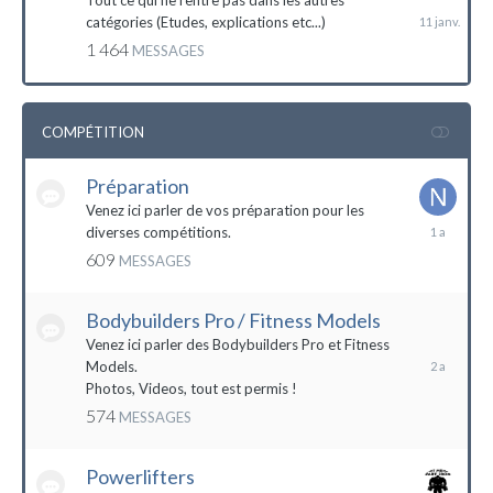
Tout ce qui ne rentre pas dans les autres
catégories (Etudes, explications etc...)
1 464
MESSAGES
COMPÉTITION
Préparation
Venez ici parler de vos préparation pour les
14
diverses compétitions.
décembre
609
MESSAGES
2022
Bodybuilders Pro / Fitness Models
10
décembre
Venez ici parler des Bodybuilders Pro et Fitness
2021
Models.
Photos, Videos, tout est permis !
574
MESSAGES
Powerlifters