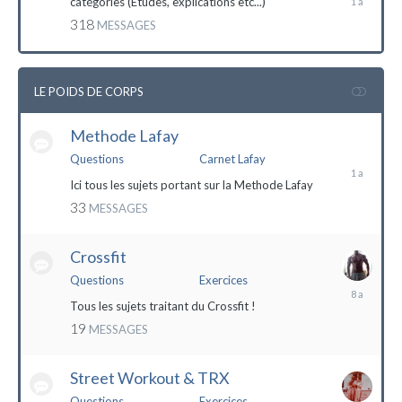
catégories (Etudes, explications etc...)
mai
318
MESSAGES
2023
LE POIDS DE CORPS
Methode Lafay
17
janvier
Questions
Carnet Lafay
2023
Ici tous les sujets portant sur la Methode Lafay
33
MESSAGES
Crossfit
Questions
Exercices
27
décembre
Tous les sujets traitant du Crossfit !
2015
19
MESSAGES
Street Workout & TRX
Questions
Exercices