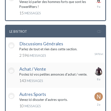
Venez ici parler des hommes forts que sont les
7
Powerlifters !
décembre
15
MESSAGES
2014
LE BISTROT
Discussions Générales
14
février
Parlez de tout et rien dans cette section.
2 596
MESSAGES
Achat / Vente
Postez ici vos petites annonces d'achat / vente.
9
143
MESSAGES
mars
2016
Autres Sports
Venez ici discuter d'autres sports.
18
10
MESSAGES
février