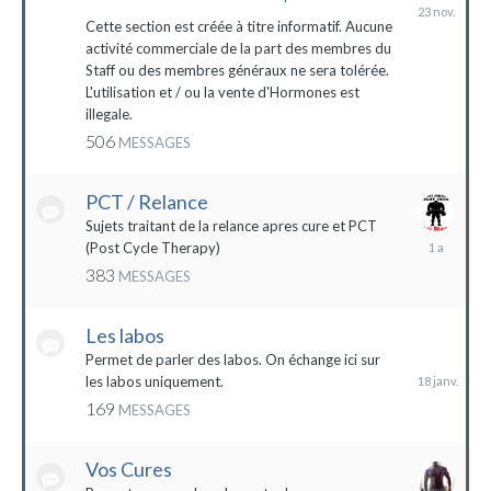
23
novembre
Cette section est créée à titre informatif. Aucune
2023
activité commerciale de la part des membres du
Staff ou des membres généraux ne sera tolérée.
L'utilisation et / ou la vente d'Hormones est
illegale.
506
MESSAGES
PCT / Relance
Sujets traitant de la relance apres cure et PCT
13
(Post Cycle Therapy)
mai
383
MESSAGES
2023
Les labos
18
janvier
Permet de parler des labos. On échange ici sur
les labos uniquement.
169
MESSAGES
Vos Cures