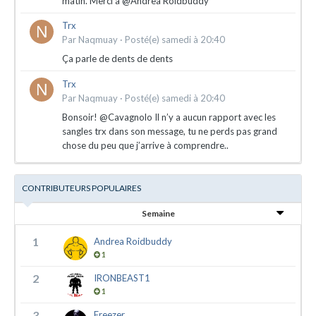
matin. Merci à @Andrea Roidbuddy
Trx
Par
Naqmuay
·
Posté(e)
samedi à 20:40
Ça parle de dents de dents
Trx
Par
Naqmuay
·
Posté(e)
samedi à 20:40
Bonsoir! @Cavagnolo Il n’y a aucun rapport avec les
sangles trx dans son message, tu ne perds pas grand
chose du peu que j’arrive à comprendre..
CONTRIBUTEURS POPULAIRES
Semaine
1
Andrea Roidbuddy
1
2
IRONBEAST1
1
3
Freezer