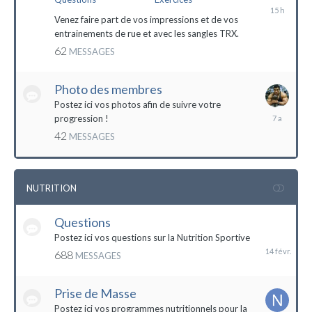
il
y
Venez faire part de vos impressions et de vos
a
entrainements de rue et avec les sangles TRX.
15
62
MESSAGES
heures
Photo des membres
Postez ici vos photos afin de suivre votre
18
progression !
octobre
42
MESSAGES
2016
NUTRITION
Questions
14
février
Postez ici vos questions sur la Nutrition Sportive
688
MESSAGES
Prise de Masse
Postez ici vos programmes nutritionnels pour la