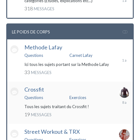
catégories (Etudes, explications etc...)
mai
318
MESSAGES
2023
LE POIDS DE CORPS
Methode Lafay
17
janvier
Questions
Carnet Lafay
2023
Ici tous les sujets portant sur la Methode Lafay
33
MESSAGES
Crossfit
Questions
Exercices
27
décembre
Tous les sujets traitant du Crossfit !
2015
19
MESSAGES
Street Workout & TRX
Questions
Exercices