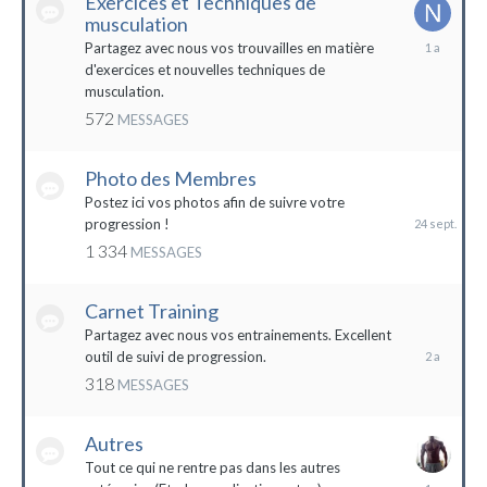
Exercices et Techniques de
musculation
25
Partagez avec nous vos trouvailles en matière
décembre
d'exercices et nouvelles techniques de
2022
musculation.
572
MESSAGES
Photo des Membres
24
septembre
Postez ici vos photos afin de suivre votre
2023
progression !
1 334
MESSAGES
Carnet Training
28
mai
Partagez avec nous vos entrainements. Excellent
2022
outil de suivi de progression.
318
MESSAGES
Autres
Tout ce qui ne rentre pas dans les autres
10