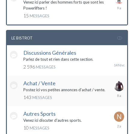
Venez ici parler des hommes forts que sont les
7
Powerlifters !
décembre
15
MESSAGES
2014
LE BISTROT
Discussions Générales
14
février
Parlez de tout et rien dans cette section.
2 596
MESSAGES
Achat / Vente
Postez ici vos petites annonces d'achat / vente.
9
143
MESSAGES
mars
2016
Autres Sports
Venez ici discuter d'autres sports.
18
10
MESSAGES
février