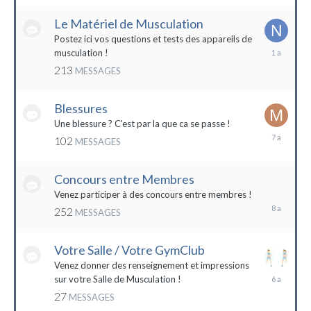
2022
Le Matériel de Musculation
Postez ici vos questions et tests des appareils de
8
musculation !
février
213
MESSAGES
2023
Blessures
Une blessure ? C'est par la que ca se passe !
19
102
MESSAGES
janvier
2017
Concours entre Membres
22
avril
Venez participer à des concours entre membres !
2016
252
MESSAGES
Votre Salle / Votre GymClub
Venez donner des renseignement et impressions
26
sur votre Salle de Musculation !
novembre
27
MESSAGES
2017