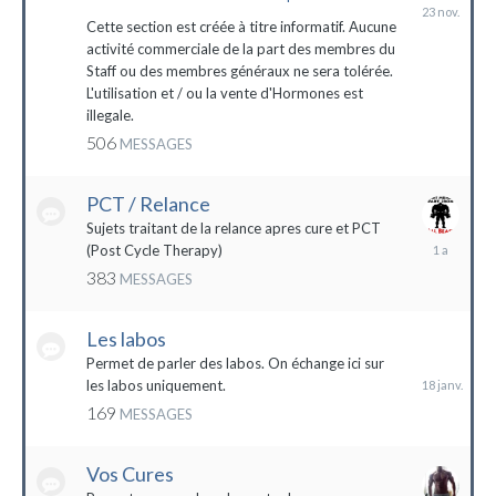
23
novembre
Cette section est créée à titre informatif. Aucune
2023
activité commerciale de la part des membres du
Staff ou des membres généraux ne sera tolérée.
L'utilisation et / ou la vente d'Hormones est
illegale.
506
MESSAGES
PCT / Relance
Sujets traitant de la relance apres cure et PCT
13
(Post Cycle Therapy)
mai
383
MESSAGES
2023
Les labos
18
janvier
Permet de parler des labos. On échange ici sur
les labos uniquement.
169
MESSAGES
Vos Cures