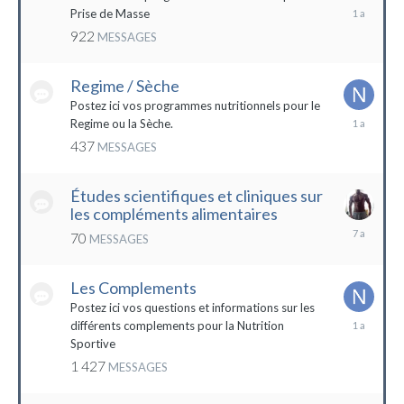
19
Prise de Masse
décembre
922
MESSAGES
2022
Regime / Sèche
Postez ici vos programmes nutritionnels pour le
18
Regime ou la Sèche.
mars
437
MESSAGES
2023
Études scientifiques et cliniques sur
les compléments alimentaires
18
70
MESSAGES
octobre
2016
Les Complements
Postez ici vos questions et informations sur les
3
différents complements pour la Nutrition
janvier
Sportive
2023
1 427
MESSAGES