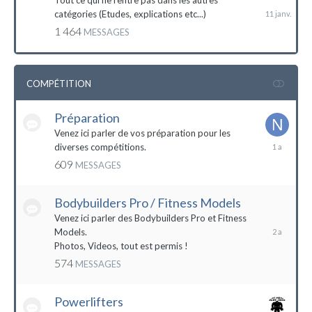
Tout ce qui ne rentre pas dans les autres
catégories (Etudes, explications etc...)
1 464
MESSAGES
COMPÉTITION
Préparation
Venez ici parler de vos préparation pour les
14
diverses compétitions.
décembre
609
MESSAGES
2022
Bodybuilders Pro / Fitness Models
10
décembre
Venez ici parler des Bodybuilders Pro et Fitness
2021
Models.
Photos, Videos, tout est permis !
574
MESSAGES
Powerlifters