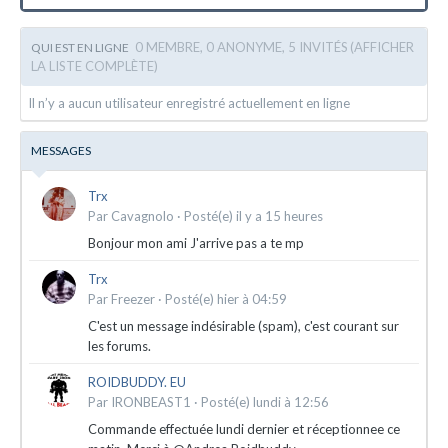
0 MEMBRE, 0 ANONYME, 5 INVITÉS
(AFFICHER
QUI EST EN LIGNE
LA LISTE COMPLÈTE)
Il n’y a aucun utilisateur enregistré actuellement en ligne
MESSAGES
Trx
Par
Cavagnolo
·
Posté(e)
il y a 15 heures
Bonjour mon ami J'arrive pas a te mp
Trx
Par
Freezer
·
Posté(e)
hier à 04:59
C'est un message indésirable (spam), c'est courant sur
les forums.
ROIDBUDDY. EU
Par
IRONBEAST1
·
Posté(e)
lundi à 12:56
Commande effectuée lundi dernier et réceptionnee ce