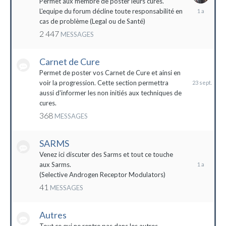
Permet aux membre de poster leurs cures.
28
L'equipe du forum décline toute responsabilité en
avril
cas de problème (Legal ou de Santé)
2023
2 447
MESSAGES
Carnet de Cure
23
septembre
Permet de poster vos Carnet de Cure et ainsi en
2023
voir la progression. Cette section permettra
aussi d'informer les non initiés aux techniques de
cures.
368
MESSAGES
SARMS
28
décembre
Venez ici discuter des Sarms et tout ce touche
2022
aux Sarms.
(Selective Androgen Receptor Modulators)
41
MESSAGES
Autres
11
janvier