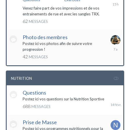
il
y
Venez faire part de vos impressions et de vos
a
entrainements de rue et avec les sangles TRX.
15
62
MESSAGES
heures
Photo des membres
Postez ici vos photos afin de suivre votre
18
progression !
octobre
42
MESSAGES
2016
NUTRITION
Questions
14
février
Postez ici vos questions sur la Nutrition Sportive
688
MESSAGES
Prise de Masse
Postez ici vos programmes nutritionnels pour la