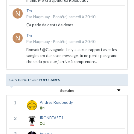
matin. Merci à @Andrea Roidbuddy
Trx
Par
Naqmuay
·
Posté(e)
samedi à 20:40
Ça parle de dents de dents
Trx
Par
Naqmuay
·
Posté(e)
samedi à 20:40
Bonsoir! @Cavagnolo Il n’y a aucun rapport avec les
sangles trx dans son message, tu ne perds pas grand
chose du peu que j’arrive à comprendre..
CONTRIBUTEURS POPULAIRES
Semaine
1
Andrea Roidbuddy
1
2
IRONBEAST1
1
3
Freezer