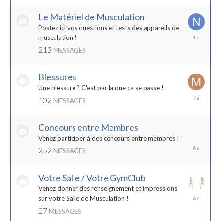
2022
Le Matériel de Musculation
Postez ici vos questions et tests des appareils de
8
musculation !
février
213
MESSAGES
2023
Blessures
Une blessure ? C'est par la que ca se passe !
19
102
MESSAGES
janvier
2017
Concours entre Membres
22
avril
Venez participer à des concours entre membres !
2016
252
MESSAGES
Votre Salle / Votre GymClub
Venez donner des renseignement et impressions
26
sur votre Salle de Musculation !
novembre
27
MESSAGES
2017