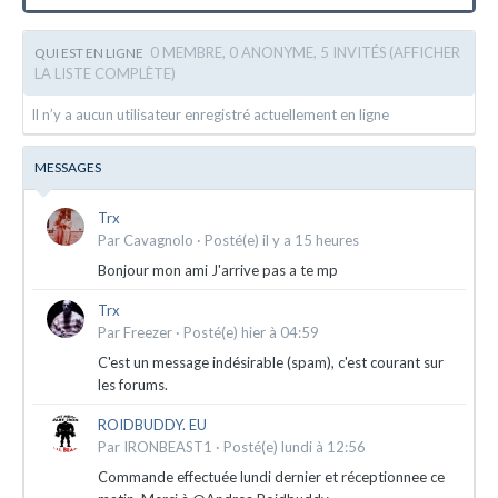
0 MEMBRE, 0 ANONYME, 5 INVITÉS
(AFFICHER
QUI EST EN LIGNE
LA LISTE COMPLÈTE)
Il n’y a aucun utilisateur enregistré actuellement en ligne
MESSAGES
Trx
Par
Cavagnolo
·
Posté(e)
il y a 15 heures
Bonjour mon ami J'arrive pas a te mp
Trx
Par
Freezer
·
Posté(e)
hier à 04:59
C'est un message indésirable (spam), c'est courant sur
les forums.
ROIDBUDDY. EU
Par
IRONBEAST1
·
Posté(e)
lundi à 12:56
Commande effectuée lundi dernier et réceptionnee ce