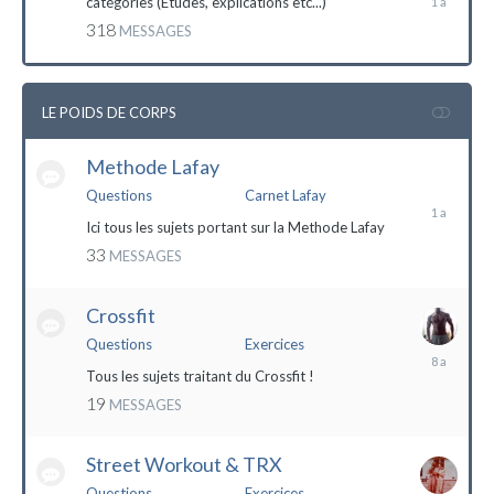
catégories (Etudes, explications etc...)
mai
318
MESSAGES
2023
LE POIDS DE CORPS
Methode Lafay
17
janvier
Questions
Carnet Lafay
2023
Ici tous les sujets portant sur la Methode Lafay
33
MESSAGES
Crossfit
Questions
Exercices
27
décembre
Tous les sujets traitant du Crossfit !
2015
19
MESSAGES
Street Workout & TRX
Questions
Exercices