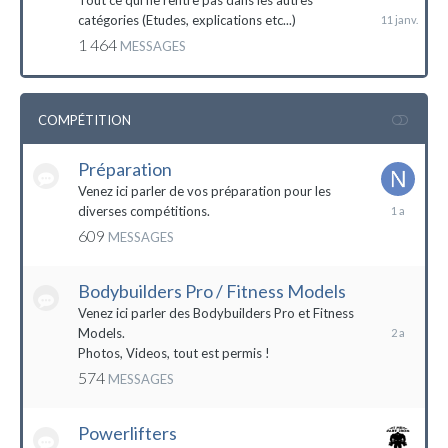
Tout ce qui ne rentre pas dans les autres
catégories (Etudes, explications etc...)
1 464
MESSAGES
COMPÉTITION
Préparation
Venez ici parler de vos préparation pour les
14
diverses compétitions.
décembre
609
MESSAGES
2022
Bodybuilders Pro / Fitness Models
10
décembre
Venez ici parler des Bodybuilders Pro et Fitness
2021
Models.
Photos, Videos, tout est permis !
574
MESSAGES
Powerlifters