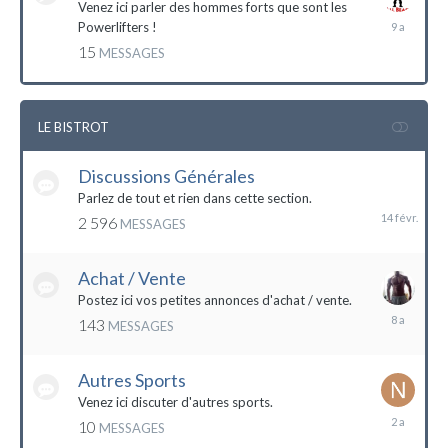
Venez ici parler des hommes forts que sont les
7
Powerlifters !
décembre
15
MESSAGES
2014
LE BISTROT
Discussions Générales
14
février
Parlez de tout et rien dans cette section.
2 596
MESSAGES
Achat / Vente
Postez ici vos petites annonces d'achat / vente.
9
143
MESSAGES
mars
2016
Autres Sports
Venez ici discuter d'autres sports.
18
10
MESSAGES
février