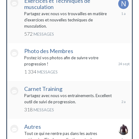
Exercices et Techniques de
musculation
25
Partagez avec nous vos trouvailles en matière
décembre
d'exercices et nouvelles techniques de
2022
musculation.
572
MESSAGES
Photo des Membres
24
septembre
Postez ici vos photos afin de suivre votre
2023
progression !
1 334
MESSAGES
Carnet Training
28
mai
Partagez avec nous vos entrainements. Excellent
2022
outil de suivi de progression.
318
MESSAGES
Autres
Tout ce qui ne rentre pas dans les autres
10