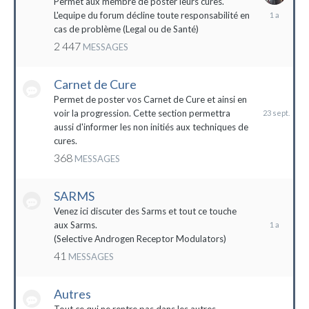
Permet aux membre de poster leurs cures.
28
L'equipe du forum décline toute responsabilité en
avril
cas de problème (Legal ou de Santé)
2023
2 447
MESSAGES
Carnet de Cure
23
septembre
Permet de poster vos Carnet de Cure et ainsi en
2023
voir la progression. Cette section permettra
aussi d'informer les non initiés aux techniques de
cures.
368
MESSAGES
SARMS
28
décembre
Venez ici discuter des Sarms et tout ce touche
2022
aux Sarms.
(Selective Androgen Receptor Modulators)
41
MESSAGES
Autres
11
janvier