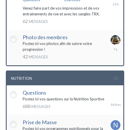
il
y
Venez faire part de vos impressions et de vos
a
entrainements de rue et avec les sangles TRX.
15
62
MESSAGES
heures
Photo des membres
Postez ici vos photos afin de suivre votre
18
progression !
octobre
42
MESSAGES
2016
NUTRITION
Questions
14
février
Postez ici vos questions sur la Nutrition Sportive
688
MESSAGES
Prise de Masse
Postez ici vos programmes nutritionnels pour la