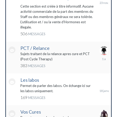
23
novembre
Cette section est créée à titre informatif. Aucune
2023
activité commerciale de la part des membres du
Staff ou des membres généraux ne sera tolérée.
L'utilisation et / ou la vente d'Hormones est
illegale.
506
MESSAGES
PCT / Relance
Sujets traitant de la relance apres cure et PCT
13
(Post Cycle Therapy)
mai
383
MESSAGES
2023
Les labos
18
janvier
Permet de parler des labos. On échange ici sur
les labos uniquement.
169
MESSAGES
Vos Cures