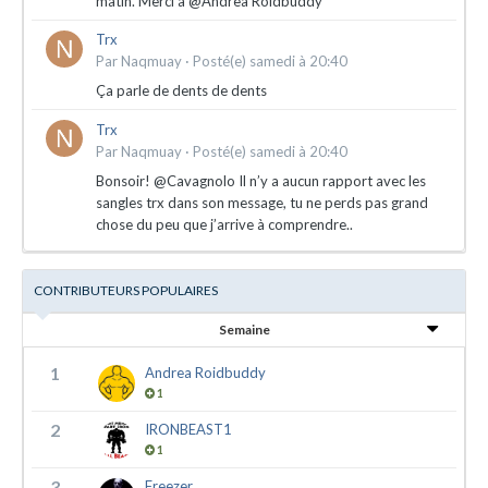
matin. Merci à @Andrea Roidbuddy
Trx
Par
Naqmuay
·
Posté(e)
samedi à 20:40
Ça parle de dents de dents
Trx
Par
Naqmuay
·
Posté(e)
samedi à 20:40
Bonsoir! @Cavagnolo Il n’y a aucun rapport avec les
sangles trx dans son message, tu ne perds pas grand
chose du peu que j’arrive à comprendre..
CONTRIBUTEURS POPULAIRES
Semaine
1
Andrea Roidbuddy
1
2
IRONBEAST1
1
3
Freezer