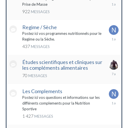
19
Prise de Masse
décembre
922
MESSAGES
2022
Regime / Sèche
Postez ici vos programmes nutritionnels pour le
18
Regime ou la Sèche.
mars
437
MESSAGES
2023
Études scientifiques et cliniques sur
les compléments alimentaires
18
70
MESSAGES
octobre
2016
Les Complements
Postez ici vos questions et informations sur les
3
différents complements pour la Nutrition
janvier
Sportive
2023
1 427
MESSAGES