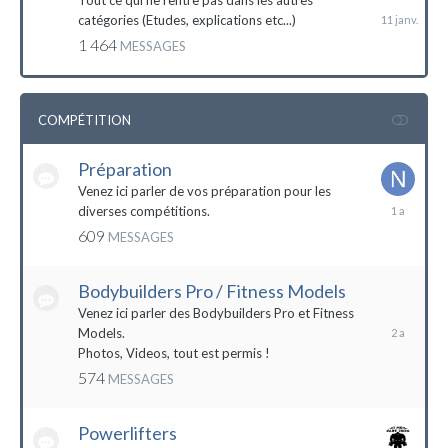
Tout ce qui ne rentre pas dans les autres
catégories (Etudes, explications etc...)
1 464
MESSAGES
COMPÉTITION
Préparation
Venez ici parler de vos préparation pour les
14
diverses compétitions.
décembre
609
MESSAGES
2022
Bodybuilders Pro / Fitness Models
10
décembre
Venez ici parler des Bodybuilders Pro et Fitness
2021
Models.
Photos, Videos, tout est permis !
574
MESSAGES
Powerlifters