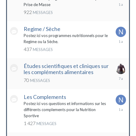
19
Prise de Masse
décembre
922
MESSAGES
2022
Regime / Sèche
Postez ici vos programmes nutritionnels pour le
18
Regime ou la Sèche.
mars
437
MESSAGES
2023
Études scientifiques et cliniques sur
les compléments alimentaires
18
70
MESSAGES
octobre
2016
Les Complements
Postez ici vos questions et informations sur les
3
différents complements pour la Nutrition
janvier
Sportive
2023
1 427
MESSAGES