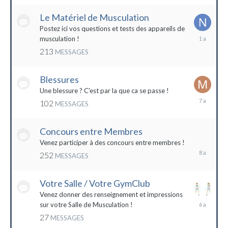
2022
Le Matériel de Musculation
Postez ici vos questions et tests des appareils de
8
musculation !
février
213
MESSAGES
2023
Blessures
Une blessure ? C'est par la que ca se passe !
19
102
MESSAGES
janvier
2017
Concours entre Membres
22
avril
Venez participer à des concours entre membres !
2016
252
MESSAGES
Votre Salle / Votre GymClub
Venez donner des renseignement et impressions
26
sur votre Salle de Musculation !
novembre
27
MESSAGES
2017