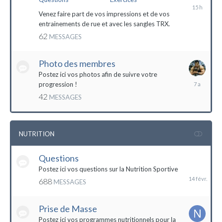
il
y
Venez faire part de vos impressions et de vos
a
entrainements de rue et avec les sangles TRX.
15
62
MESSAGES
heures
Photo des membres
Postez ici vos photos afin de suivre votre
18
progression !
octobre
42
MESSAGES
2016
NUTRITION
Questions
14
février
Postez ici vos questions sur la Nutrition Sportive
688
MESSAGES
Prise de Masse
Postez ici vos programmes nutritionnels pour la