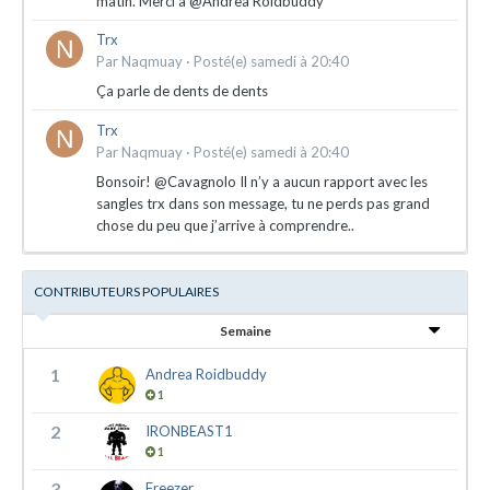
matin. Merci à @Andrea Roidbuddy
Trx
Par
Naqmuay
·
Posté(e)
samedi à 20:40
Ça parle de dents de dents
Trx
Par
Naqmuay
·
Posté(e)
samedi à 20:40
Bonsoir! @Cavagnolo Il n’y a aucun rapport avec les
sangles trx dans son message, tu ne perds pas grand
chose du peu que j’arrive à comprendre..
CONTRIBUTEURS POPULAIRES
Semaine
1
Andrea Roidbuddy
1
2
IRONBEAST1
1
3
Freezer