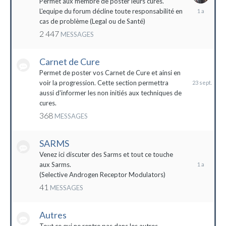
Permet aux membre de poster leurs cures.
28
L'equipe du forum décline toute responsabilité en
avril
cas de problème (Legal ou de Santé)
2023
2 447
MESSAGES
Carnet de Cure
23
septembre
Permet de poster vos Carnet de Cure et ainsi en
2023
voir la progression. Cette section permettra
aussi d'informer les non initiés aux techniques de
cures.
368
MESSAGES
SARMS
28
décembre
Venez ici discuter des Sarms et tout ce touche
2022
aux Sarms.
(Selective Androgen Receptor Modulators)
41
MESSAGES
Autres
11
janvier