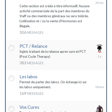
23
novembre
Cette section est créée à titre informatif. Aucune
2023
activité commerciale de la part des membres du
Staff ou des membres généraux ne sera tolérée.
L'utilisation et / ou la vente d'Hormones est
illegale.
506
MESSAGES
PCT / Relance
Sujets traitant de la relance apres cure et PCT
13
(Post Cycle Therapy)
mai
383
MESSAGES
2023
Les labos
18
janvier
Permet de parler des labos. On échange ici sur
les labos uniquement.
169
MESSAGES
Vos Cures