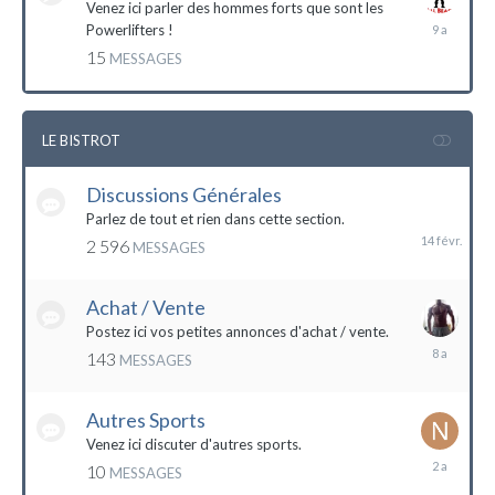
Venez ici parler des hommes forts que sont les
7
Powerlifters !
décembre
15
MESSAGES
2014
LE BISTROT
Discussions Générales
14
février
Parlez de tout et rien dans cette section.
2 596
MESSAGES
Achat / Vente
Postez ici vos petites annonces d'achat / vente.
9
143
MESSAGES
mars
2016
Autres Sports
Venez ici discuter d'autres sports.
18
10
MESSAGES
février