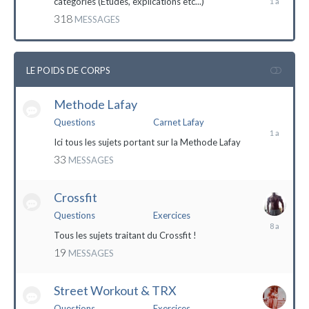
catégories (Etudes, explications etc...)
mai
318
MESSAGES
2023
LE POIDS DE CORPS
Methode Lafay
17
janvier
Questions
Carnet Lafay
2023
Ici tous les sujets portant sur la Methode Lafay
33
MESSAGES
Crossfit
Questions
Exercices
27
décembre
Tous les sujets traitant du Crossfit !
2015
19
MESSAGES
Street Workout & TRX
Questions
Exercices