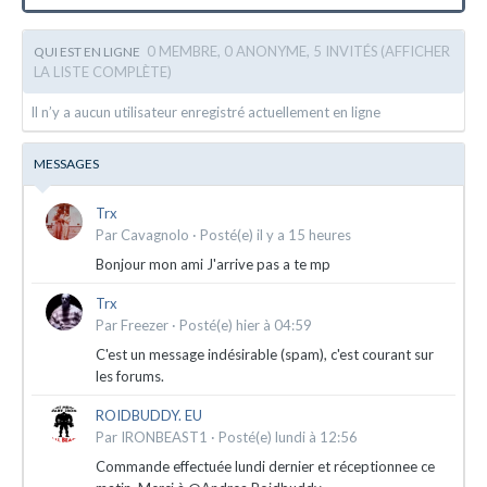
0 MEMBRE, 0 ANONYME, 5 INVITÉS
(AFFICHER
QUI EST EN LIGNE
LA LISTE COMPLÈTE)
Il n’y a aucun utilisateur enregistré actuellement en ligne
MESSAGES
Trx
Par
Cavagnolo
·
Posté(e)
il y a 15 heures
Bonjour mon ami J'arrive pas a te mp
Trx
Par
Freezer
·
Posté(e)
hier à 04:59
C'est un message indésirable (spam), c'est courant sur
les forums.
ROIDBUDDY. EU
Par
IRONBEAST1
·
Posté(e)
lundi à 12:56
Commande effectuée lundi dernier et réceptionnee ce