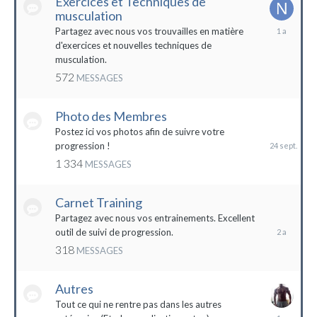
Exercices et Techniques de
musculation
25
Partagez avec nous vos trouvailles en matière
décembre
d'exercices et nouvelles techniques de
2022
musculation.
572
MESSAGES
Photo des Membres
24
septembre
Postez ici vos photos afin de suivre votre
2023
progression !
1 334
MESSAGES
Carnet Training
28
mai
Partagez avec nous vos entrainements. Excellent
2022
outil de suivi de progression.
318
MESSAGES
Autres
Tout ce qui ne rentre pas dans les autres
10