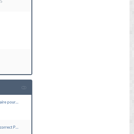
15
aire pour…
correct P…