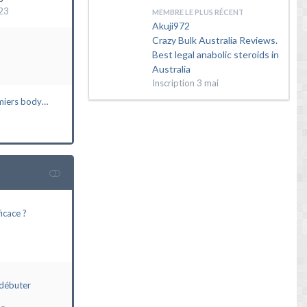
23
MEMBRE LE PLUS RÉCENT
Akuji972
Crazy Bulk Australia Reviews.
Best legal anabolic steroids in
Australia
Inscription
3 mai
miers body…
icace ?
débuter