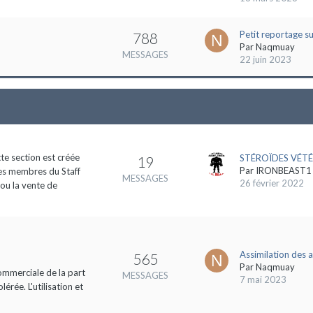
Petit reportage s
788
Par
Naqmuay
MESSAGES
22 juin 2023
tte section est créée
STÉROÏDES VÉTÉ
19
Par
IRONBEAST1
des membres du Staff
MESSAGES
26 février 2022
 ou la vente de
Assimilation des 
565
Par
Naqmuay
commerciale de la part
MESSAGES
7 mai 2023
rée. L'utilisation et