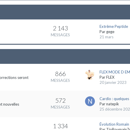
Extrême Peptide
2 143
Par
gege
MESSAGES
21 mars
FLEX MODE D EMP
866
Par
FLEX
orrections seront
MESSAGES
20 janvier 2023
Cardio : quelques 
572
Par
natepik
et nouvelles
MESSAGES
25 décembre 20
Évolution Romain
1 334
Par
TioRoumain7