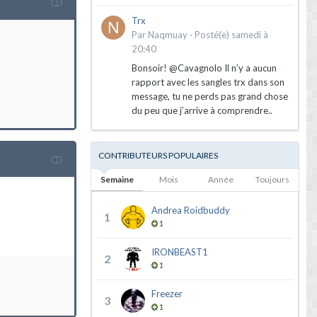
Trx
Par
Naqmuay
·
Posté(e)
samedi à
20:40
Bonsoir! @Cavagnolo Il n’y a aucun
rapport avec les sangles trx dans son
message, tu ne perds pas grand chose
du peu que j’arrive à comprendre..
CONTRIBUTEURS POPULAIRES
Semaine
Mois
Année
Toujours
Andrea Roidbuddy
1
1
IRONBEAST1
2
1
Freezer
3
1