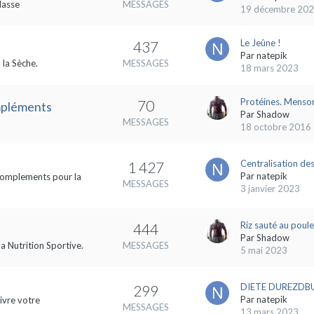
Masse
MESSAGES
19 décembre 20
Le Jeûne !
437
Par
natepik
 la Sèche.
MESSAGES
18 mars 2023
Protéines. Menson
70
ompléments
Par
Shadow
MESSAGES
18 octobre 2016
Centralisation des
1 427
Par
natepik
s complements pour la
MESSAGES
3 janvier 2023
Riz sauté au poule
444
Par
Shadow
la Nutrition Sportive.
MESSAGES
5 mai 2023
DIETE DUREZDBUL
299
Par
natepik
ivre votre
MESSAGES
13 mars 2023