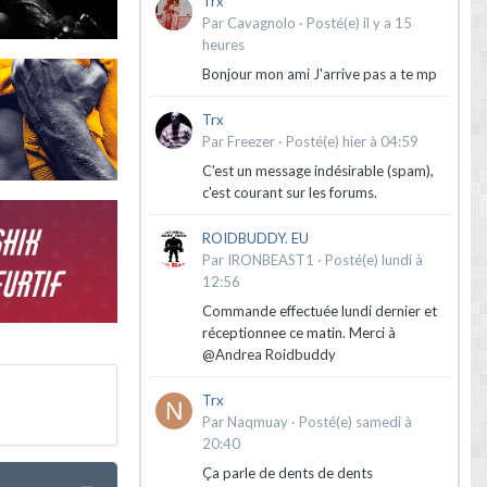
Trx
Par
Cavagnolo
·
Posté(e)
il y a 15
heures
Bonjour mon ami J'arrive pas a te mp
Trx
Par
Freezer
·
Posté(e)
hier à 04:59
C'est un message indésirable (spam),
c'est courant sur les forums.
ROIDBUDDY. EU
Par
IRONBEAST1
·
Posté(e)
lundi à
12:56
Commande effectuée lundi dernier et
réceptionnee ce matin. Merci à
@Andrea Roidbuddy
Trx
Par
Naqmuay
·
Posté(e)
samedi à
20:40
Ça parle de dents de dents