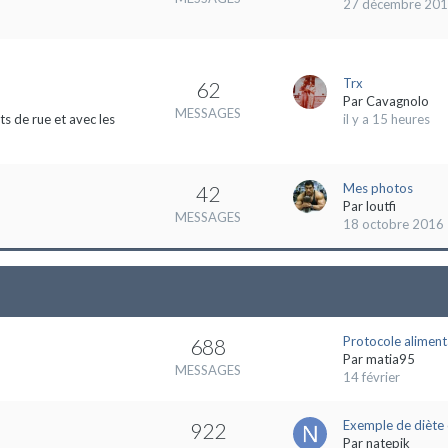
27 décembre 20
Trx
62
Par
Cavagnolo
MESSAGES
s de rue et avec les
il y a 15 heures
Mes photos
42
Par
loutfi
MESSAGES
18 octobre 2016
Protocole aliment
688
Par
matia95
MESSAGES
14 février
Exemple de diète 
922
Par
natepik