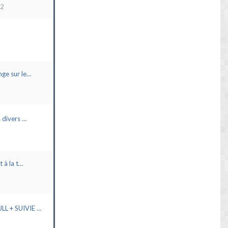
22
ge sur le…
 divers …
t à la t…
L + SUIVIE …