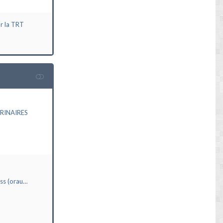
ur la TRT
RINAIRES
ass (orau…