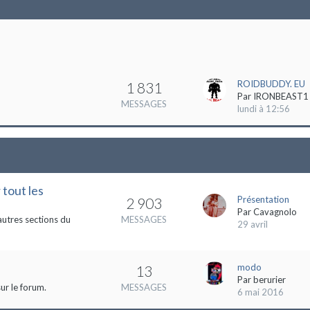
ROIDBUDDY. EU
1 831
Par
IRONBEAST1
MESSAGES
lundi à 12:56
 tout les
Présentation
2 903
Par
Cavagnolo
autres sections du
MESSAGES
29 avril
modo
13
Par
berurier
ur le forum.
MESSAGES
6 mai 2016