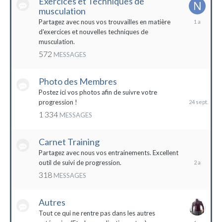
Exercices et Techniques de
musculation
25
Partagez avec nous vos trouvailles en matière
décembre
d'exercices et nouvelles techniques de
2022
musculation.
572
MESSAGES
Photo des Membres
24
septembre
Postez ici vos photos afin de suivre votre
2023
progression !
1 334
MESSAGES
Carnet Training
28
mai
Partagez avec nous vos entrainements. Excellent
2022
outil de suivi de progression.
318
MESSAGES
Autres
Tout ce qui ne rentre pas dans les autres
10