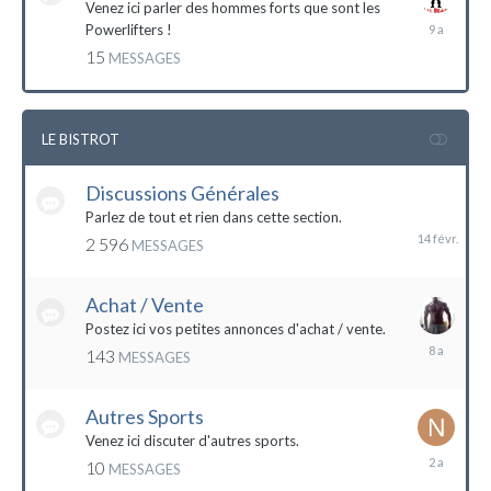
Venez ici parler des hommes forts que sont les
7
Powerlifters !
décembre
15
MESSAGES
2014
LE BISTROT
Discussions Générales
14
février
Parlez de tout et rien dans cette section.
2 596
MESSAGES
Achat / Vente
Postez ici vos petites annonces d'achat / vente.
9
143
MESSAGES
mars
2016
Autres Sports
Venez ici discuter d'autres sports.
18
10
MESSAGES
février