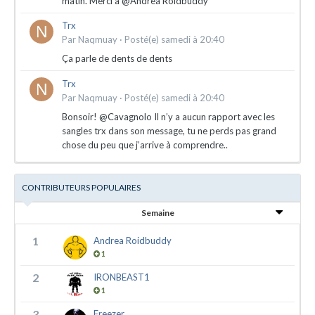
matin. Merci à @Andrea Roidbuddy
Trx
Par
Naqmuay
·
Posté(e)
samedi à 20:40
Ça parle de dents de dents
Trx
Par
Naqmuay
·
Posté(e)
samedi à 20:40
Bonsoir! @Cavagnolo Il n’y a aucun rapport avec les
sangles trx dans son message, tu ne perds pas grand
chose du peu que j’arrive à comprendre..
CONTRIBUTEURS POPULAIRES
Semaine
1
Andrea Roidbuddy
1
2
IRONBEAST1
1
3
Freezer