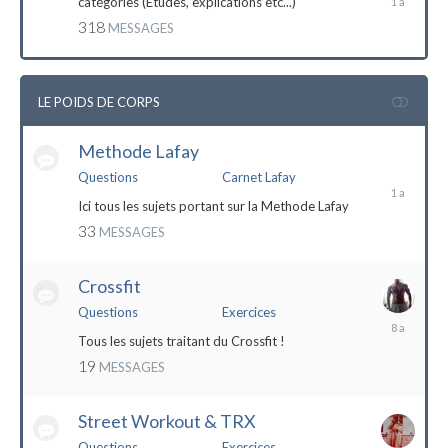
catégories (Etudes, explications etc...)
mai
318
MESSAGES
2023
LE POIDS DE CORPS
Methode Lafay
17
janvier
Questions
Carnet Lafay
2023
Ici tous les sujets portant sur la Methode Lafay
33
MESSAGES
Crossfit
Questions
Exercices
27
décembre
Tous les sujets traitant du Crossfit !
2015
19
MESSAGES
Street Workout & TRX
Questions
Exercices