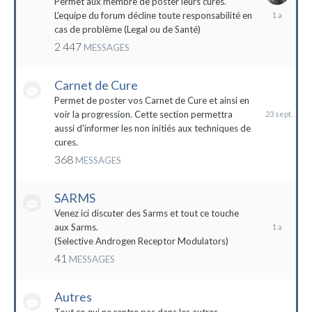
Permet aux membre de poster leurs cures.
28
L'equipe du forum décline toute responsabilité en
avril
cas de problème (Legal ou de Santé)
2023
2 447
MESSAGES
Carnet de Cure
23
septembre
Permet de poster vos Carnet de Cure et ainsi en
2023
voir la progression. Cette section permettra
aussi d'informer les non initiés aux techniques de
cures.
368
MESSAGES
SARMS
28
décembre
Venez ici discuter des Sarms et tout ce touche
2022
aux Sarms.
(Selective Androgen Receptor Modulators)
41
MESSAGES
Autres
11
janvier