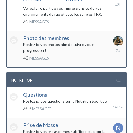
il
y
Venez faire part de vos impressions et de vos
a
entrainements de rue et avec les sangles TRX.
15
62
MESSAGES
heures
Photo des membres
Postez ici vos photos afin de suivre votre
18
progression !
octobre
42
MESSAGES
2016
NUTRITION
Questions
14
février
Postez ici vos questions sur la Nutrition Sportive
688
MESSAGES
Prise de Masse
Postez ici vos programmes nutritionnels pour la