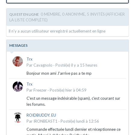
0 MEMBRE, 0 ANONYME, 5 INVITÉS
(AFFICHER
QUI EST EN LIGNE
LA LISTE COMPLÈTE)
Il n’y a aucun utilisateur enregistré actuellement en ligne
MESSAGES
Trx
Par
Cavagnolo
·
Posté(e)
il y a 15 heures
Bonjour mon ami J'arrive pas a te mp
Trx
Par
Freezer
·
Posté(e)
hier à 04:59
C'est un message indésirable (spam), c'est courant sur
les forums.
ROIDBUDDY. EU
Par
IRONBEAST1
·
Posté(e)
lundi à 12:56
Commande effectuée lundi dernier et réceptionnee ce