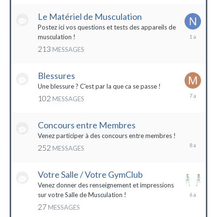
2022
Le Matériel de Musculation
Postez ici vos questions et tests des appareils de
8
musculation !
février
213
MESSAGES
2023
Blessures
Une blessure ? C'est par la que ca se passe !
19
102
MESSAGES
janvier
2017
Concours entre Membres
22
avril
Venez participer à des concours entre membres !
2016
252
MESSAGES
Votre Salle / Votre GymClub
Venez donner des renseignement et impressions
26
sur votre Salle de Musculation !
novembre
27
MESSAGES
2017