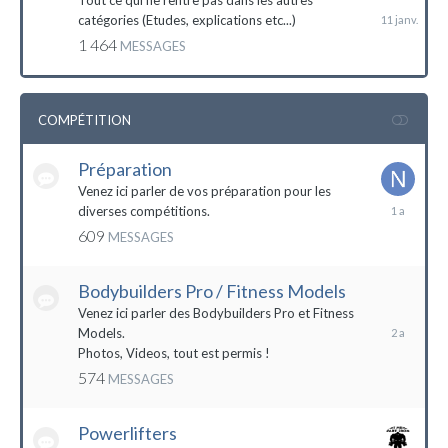
Tout ce qui ne rentre pas dans les autres
catégories (Etudes, explications etc...)
1 464
MESSAGES
COMPÉTITION
Préparation
Venez ici parler de vos préparation pour les
14
diverses compétitions.
décembre
609
MESSAGES
2022
Bodybuilders Pro / Fitness Models
10
décembre
Venez ici parler des Bodybuilders Pro et Fitness
2021
Models.
Photos, Videos, tout est permis !
574
MESSAGES
Powerlifters