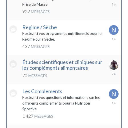
19
Prise de Masse
décembre
922
MESSAGES
2022
Regime / Sèche
Postez ici vos programmes nutritionnels pour le
18
Regime ou la Sèche.
mars
437
MESSAGES
2023
Études scientifiques et cliniques sur
les compléments alimentaires
18
70
MESSAGES
octobre
2016
Les Complements
Postez ici vos questions et informations sur les
3
différents complements pour la Nutrition
janvier
Sportive
2023
1 427
MESSAGES