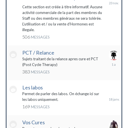
23
novembre
Cette section est créée à titre informatif. Aucune
2023
activité commerciale de la part des membres du
Staff ou des membres généraux ne sera tolérée.
L'utilisation et / ou la vente d'Hormones est
illegale.
506
MESSAGES
PCT / Relance
Sujets traitant de la relance apres cure et PCT
13
(Post Cycle Therapy)
mai
383
MESSAGES
2023
Les labos
18
janvier
Permet de parler des labos. On échange ici sur
les labos uniquement.
169
MESSAGES
Vos Cures