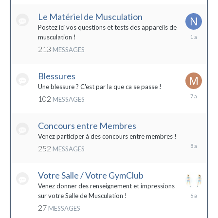
2022
Le Matériel de Musculation
Postez ici vos questions et tests des appareils de
8
musculation !
février
213
MESSAGES
2023
Blessures
Une blessure ? C'est par la que ca se passe !
19
102
MESSAGES
janvier
2017
Concours entre Membres
22
avril
Venez participer à des concours entre membres !
2016
252
MESSAGES
Votre Salle / Votre GymClub
Venez donner des renseignement et impressions
26
sur votre Salle de Musculation !
novembre
27
MESSAGES
2017