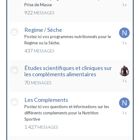
19
Prise de Masse
décembre
922
MESSAGES
2022
Regime / Sèche
Postez ici vos programmes nutritionnels pour le
18
Regime ou la Sèche.
mars
437
MESSAGES
2023
Études scientifiques et cliniques sur
les compléments alimentaires
18
70
MESSAGES
octobre
2016
Les Complements
Postez ici vos questions et informations sur les
3
différents complements pour la Nutrition
janvier
Sportive
2023
1 427
MESSAGES