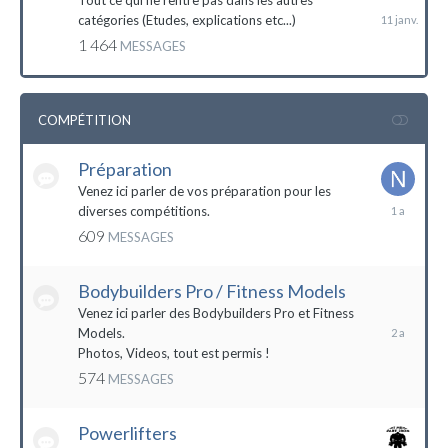
Tout ce qui ne rentre pas dans les autres
catégories (Etudes, explications etc...)
1 464
MESSAGES
COMPÉTITION
Préparation
Venez ici parler de vos préparation pour les
14
diverses compétitions.
décembre
609
MESSAGES
2022
Bodybuilders Pro / Fitness Models
10
décembre
Venez ici parler des Bodybuilders Pro et Fitness
2021
Models.
Photos, Videos, tout est permis !
574
MESSAGES
Powerlifters