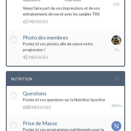
il
y
Venez faire part de vos impressions et de vos
a
entrainements de rue et avec les sangles TRX.
15
62
MESSAGES
heures
Photo des membres
Postez ici vos photos afin de suivre votre
18
progression !
octobre
42
MESSAGES
2016
NUTRITION
Questions
14
février
Postez ici vos questions sur la Nutrition Sportive
688
MESSAGES
Prise de Masse
Postez ici vos programmes nutritionnels pour la