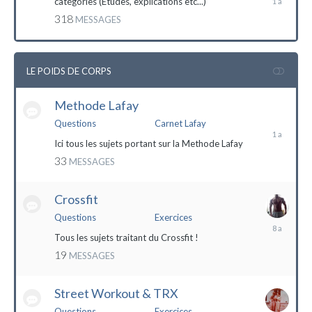
catégories (Etudes, explications etc...)
mai
318
MESSAGES
2023
LE POIDS DE CORPS
Methode Lafay
17
janvier
Questions
Carnet Lafay
2023
Ici tous les sujets portant sur la Methode Lafay
33
MESSAGES
Crossfit
Questions
Exercices
27
décembre
Tous les sujets traitant du Crossfit !
2015
19
MESSAGES
Street Workout & TRX
Questions
Exercices