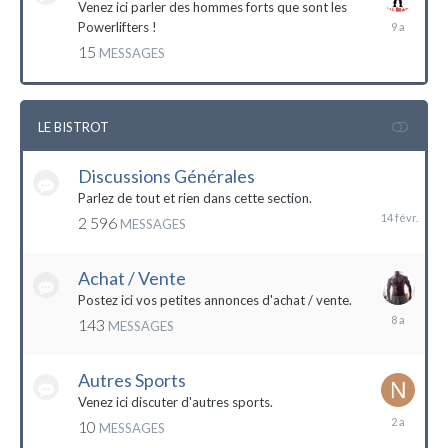
Venez ici parler des hommes forts que sont les
7
Powerlifters !
décembre
15
MESSAGES
2014
LE BISTROT
Discussions Générales
14
février
Parlez de tout et rien dans cette section.
2 596
MESSAGES
Achat / Vente
Postez ici vos petites annonces d'achat / vente.
9
143
MESSAGES
mars
2016
Autres Sports
Venez ici discuter d'autres sports.
18
10
MESSAGES
février