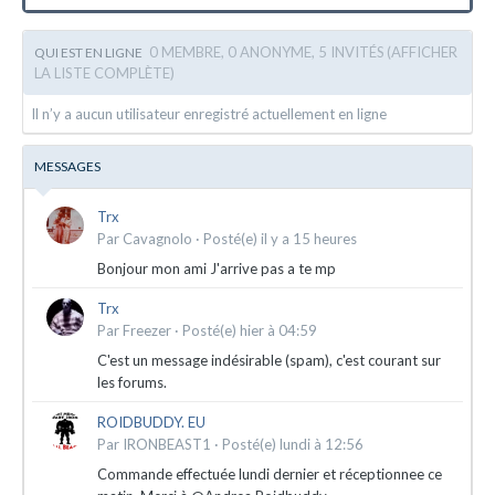
0 MEMBRE, 0 ANONYME, 5 INVITÉS
(AFFICHER
QUI EST EN LIGNE
LA LISTE COMPLÈTE)
Il n’y a aucun utilisateur enregistré actuellement en ligne
MESSAGES
Trx
Par
Cavagnolo
·
Posté(e)
il y a 15 heures
Bonjour mon ami J'arrive pas a te mp
Trx
Par
Freezer
·
Posté(e)
hier à 04:59
C'est un message indésirable (spam), c'est courant sur
les forums.
ROIDBUDDY. EU
Par
IRONBEAST1
·
Posté(e)
lundi à 12:56
Commande effectuée lundi dernier et réceptionnee ce