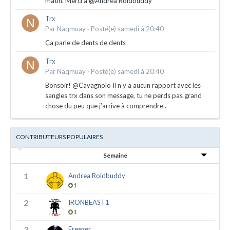
matin. Merci à @Andrea Roidbuddy
Trx
Par
Naqmuay
·
Posté(e)
samedi à 20:40
Ça parle de dents de dents
Trx
Par
Naqmuay
·
Posté(e)
samedi à 20:40
Bonsoir! @Cavagnolo Il n’y a aucun rapport avec les
sangles trx dans son message, tu ne perds pas grand
chose du peu que j’arrive à comprendre..
CONTRIBUTEURS POPULAIRES
Semaine
1
Andrea Roidbuddy
1
2
IRONBEAST1
1
3
Freezer