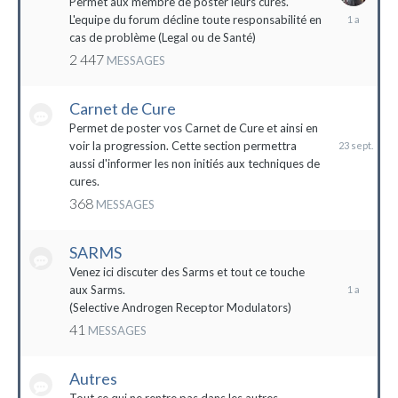
Permet aux membre de poster leurs cures.
28
L'equipe du forum décline toute responsabilité en
avril
cas de problème (Legal ou de Santé)
2023
2 447
MESSAGES
Carnet de Cure
23
septembre
Permet de poster vos Carnet de Cure et ainsi en
2023
voir la progression. Cette section permettra
aussi d'informer les non initiés aux techniques de
cures.
368
MESSAGES
SARMS
28
décembre
Venez ici discuter des Sarms et tout ce touche
2022
aux Sarms.
(Selective Androgen Receptor Modulators)
41
MESSAGES
Autres
11
janvier