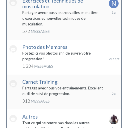
Exercices et Techniques de
musculation
25
Partagez avec nous vos trouvailles en matière
décembre
d'exercices et nouvelles techniques de
2022
musculation.
572
MESSAGES
Photo des Membres
24
septembre
Postez ici vos photos afin de suivre votre
2023
progression !
1 334
MESSAGES
Carnet Training
28
mai
Partagez avec nous vos entrainements. Excellent
2022
outil de suivi de progression.
318
MESSAGES
Autres
Tout ce qui ne rentre pas dans les autres
10