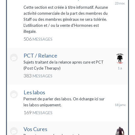
23
novembre
Cette section est créée à titre informatif. Aucune
2023
activité commerciale de la part des membres du
Staff ou des membres généraux ne sera tolérée.
L'utilisation et / ou la vente d'Hormones est
illegale.
506
MESSAGES
PCT / Relance
Sujets traitant de la relance apres cure et PCT
13
(Post Cycle Therapy)
mai
383
MESSAGES
2023
Les labos
18
janvier
Permet de parler des labos. On échange ici sur
les labos uniquement.
169
MESSAGES
Vos Cures