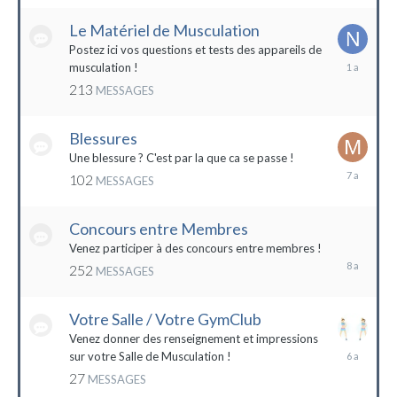
2022
Le Matériel de Musculation
Postez ici vos questions et tests des appareils de
8
musculation !
février
213
MESSAGES
2023
Blessures
Une blessure ? C'est par la que ca se passe !
19
102
MESSAGES
janvier
2017
Concours entre Membres
22
avril
Venez participer à des concours entre membres !
2016
252
MESSAGES
Votre Salle / Votre GymClub
Venez donner des renseignement et impressions
26
sur votre Salle de Musculation !
novembre
27
MESSAGES
2017