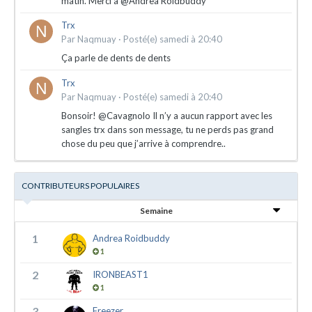
matin. Merci à @Andrea Roidbuddy
Trx
Par
Naqmuay
·
Posté(e)
samedi à 20:40
Ça parle de dents de dents
Trx
Par
Naqmuay
·
Posté(e)
samedi à 20:40
Bonsoir! @Cavagnolo Il n’y a aucun rapport avec les
sangles trx dans son message, tu ne perds pas grand
chose du peu que j’arrive à comprendre..
CONTRIBUTEURS POPULAIRES
Semaine
1
Andrea Roidbuddy
1
2
IRONBEAST1
1
3
Freezer