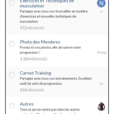
Exercices et Techniques de
musculation
25
Partagez avec nous vos trouvailles en matière
décembre
d'exercices et nouvelles techniques de
2022
musculation.
572
MESSAGES
Photo des Membres
24
septembre
Postez ici vos photos afin de suivre votre
2023
progression !
1 334
MESSAGES
Carnet Training
28
mai
Partagez avec nous vos entrainements. Excellent
2022
outil de suivi de progression.
318
MESSAGES
Autres
Tout ce qui ne rentre pas dans les autres
10