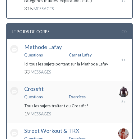
catégories (Etudes, explications etc...)
mai
318
MESSAGES
2023
LE POIDS DE CORPS
Methode Lafay
17
janvier
Questions
Carnet Lafay
2023
Ici tous les sujets portant sur la Methode Lafay
33
MESSAGES
Crossfit
Questions
Exercices
27
décembre
Tous les sujets traitant du Crossfit !
2015
19
MESSAGES
Street Workout & TRX
Questions
Exercices