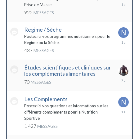
19
Prise de Masse
décembre
922
MESSAGES
2022
Regime / Sèche
Postez ici vos programmes nutritionnels pour le
18
Regime ou la Sèche.
mars
437
MESSAGES
2023
Études scientifiques et cliniques sur
les compléments alimentaires
18
70
MESSAGES
octobre
2016
Les Complements
Postez ici vos questions et informations sur les
3
différents complements pour la Nutrition
janvier
Sportive
2023
1 427
MESSAGES