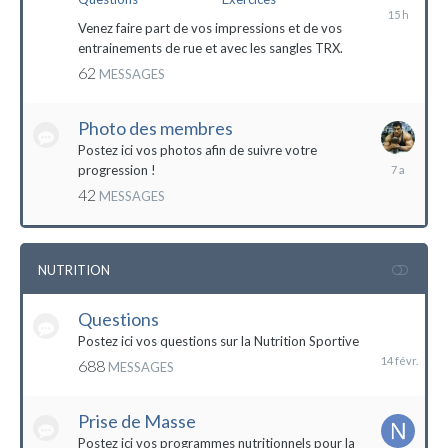
il
y
Venez faire part de vos impressions et de vos
a
entrainements de rue et avec les sangles TRX.
15
62
MESSAGES
heures
Photo des membres
Postez ici vos photos afin de suivre votre
18
progression !
octobre
42
MESSAGES
2016
NUTRITION
Questions
14
février
Postez ici vos questions sur la Nutrition Sportive
688
MESSAGES
Prise de Masse
Postez ici vos programmes nutritionnels pour la