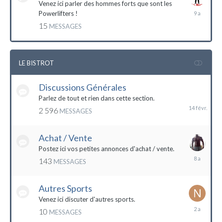
Venez ici parler des hommes forts que sont les
7
Powerlifters !
décembre
15
MESSAGES
2014
LE BISTROT
Discussions Générales
14
février
Parlez de tout et rien dans cette section.
2 596
MESSAGES
Achat / Vente
Postez ici vos petites annonces d'achat / vente.
9
143
MESSAGES
mars
2016
Autres Sports
Venez ici discuter d'autres sports.
18
10
MESSAGES
février