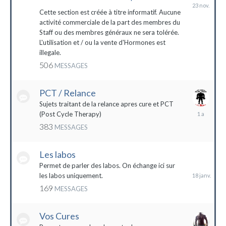
23
novembre
Cette section est créée à titre informatif. Aucune
2023
activité commerciale de la part des membres du
Staff ou des membres généraux ne sera tolérée.
L'utilisation et / ou la vente d'Hormones est
illegale.
506
MESSAGES
PCT / Relance
Sujets traitant de la relance apres cure et PCT
13
(Post Cycle Therapy)
mai
383
MESSAGES
2023
Les labos
18
janvier
Permet de parler des labos. On échange ici sur
les labos uniquement.
169
MESSAGES
Vos Cures