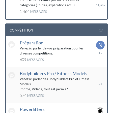
Tout ce qui ne rentre pas dans les autres
catégories (Etudes, explications etc...)
1 464
MESSAGES
COMPÉTITION
Préparation
Venez ici parler de vos préparation pour les
14
diverses compétitions.
décembre
609
MESSAGES
2022
Bodybuilders Pro / Fitness Models
10
décembre
Venez ici parler des Bodybuilders Pro et Fitness
2021
Models.
Photos, Videos, tout est permis !
574
MESSAGES
Powerlifters