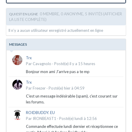
0 MEMBRE, 0 ANONYME, 5 INVITÉS
(AFFICHER
QUI EST EN LIGNE
LA LISTE COMPLÈTE)
Il n’y a aucun utilisateur enregistré actuellement en ligne
MESSAGES
Trx
Par
Cavagnolo
·
Posté(e)
il y a 15 heures
Bonjour mon ami J'arrive pas a te mp
Trx
Par
Freezer
·
Posté(e)
hier à 04:59
C'est un message indésirable (spam), c'est courant sur
les forums.
ROIDBUDDY. EU
Par
IRONBEAST1
·
Posté(e)
lundi à 12:56
Commande effectuée lundi dernier et réceptionnee ce