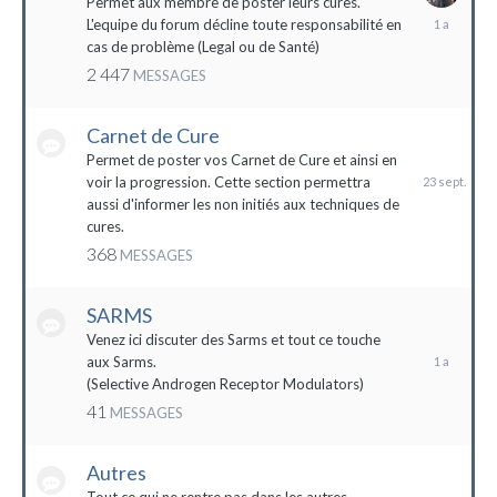
Permet aux membre de poster leurs cures.
28
L'equipe du forum décline toute responsabilité en
avril
cas de problème (Legal ou de Santé)
2023
2 447
MESSAGES
Carnet de Cure
23
septembre
Permet de poster vos Carnet de Cure et ainsi en
2023
voir la progression. Cette section permettra
aussi d'informer les non initiés aux techniques de
cures.
368
MESSAGES
SARMS
28
décembre
Venez ici discuter des Sarms et tout ce touche
2022
aux Sarms.
(Selective Androgen Receptor Modulators)
41
MESSAGES
Autres
11
janvier