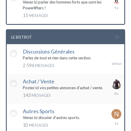
Venez ici parler des hommes forts que sont les
7
Powerlifters !
décembre
15
MESSAGES
2014
LE BISTROT
Discussions Générales
14
février
Parlez de tout et rien dans cette section.
2 596
MESSAGES
Achat / Vente
Postez ici vos petites annonces d'achat / vente.
9
143
MESSAGES
mars
2016
Autres Sports
Venez ici discuter d'autres sports.
18
10
MESSAGES
février