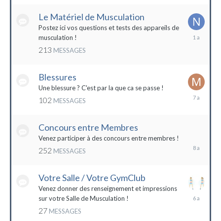
2022
Le Matériel de Musculation
Postez ici vos questions et tests des appareils de
8
musculation !
février
213
MESSAGES
2023
Blessures
Une blessure ? C'est par la que ca se passe !
19
102
MESSAGES
janvier
2017
Concours entre Membres
22
avril
Venez participer à des concours entre membres !
2016
252
MESSAGES
Votre Salle / Votre GymClub
Venez donner des renseignement et impressions
26
sur votre Salle de Musculation !
novembre
27
MESSAGES
2017