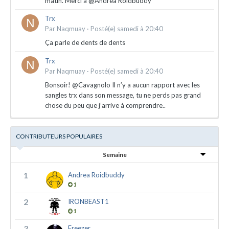
matin. Merci à @Andrea Roidbuddy
Trx
Par
Naqmuay
·
Posté(e)
samedi à 20:40
Ça parle de dents de dents
Trx
Par
Naqmuay
·
Posté(e)
samedi à 20:40
Bonsoir! @Cavagnolo Il n’y a aucun rapport avec les
sangles trx dans son message, tu ne perds pas grand
chose du peu que j’arrive à comprendre..
CONTRIBUTEURS POPULAIRES
Semaine
1
Andrea Roidbuddy
1
2
IRONBEAST1
1
3
Freezer