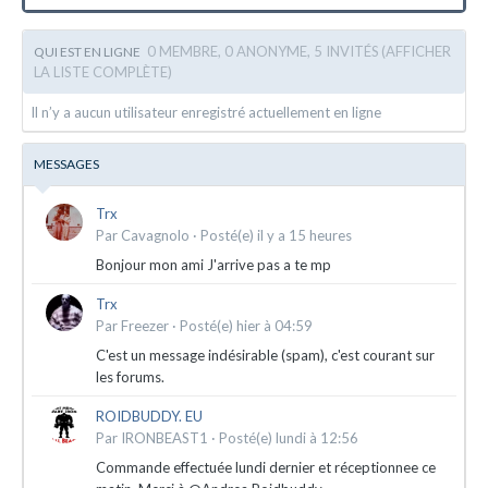
0 MEMBRE, 0 ANONYME, 5 INVITÉS
(AFFICHER
QUI EST EN LIGNE
LA LISTE COMPLÈTE)
Il n’y a aucun utilisateur enregistré actuellement en ligne
MESSAGES
Trx
Par
Cavagnolo
·
Posté(e)
il y a 15 heures
Bonjour mon ami J'arrive pas a te mp
Trx
Par
Freezer
·
Posté(e)
hier à 04:59
C'est un message indésirable (spam), c'est courant sur
les forums.
ROIDBUDDY. EU
Par
IRONBEAST1
·
Posté(e)
lundi à 12:56
Commande effectuée lundi dernier et réceptionnee ce