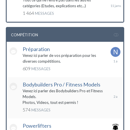
Tout ce qui ne rentre pas dans les autres
catégories (Etudes, explications etc...)
1 464
MESSAGES
COMPÉTITION
Préparation
Venez ici parler de vos préparation pour les
14
diverses compétitions.
décembre
609
MESSAGES
2022
Bodybuilders Pro / Fitness Models
10
décembre
Venez ici parler des Bodybuilders Pro et Fitness
2021
Models.
Photos, Videos, tout est permis !
574
MESSAGES
Powerlifters