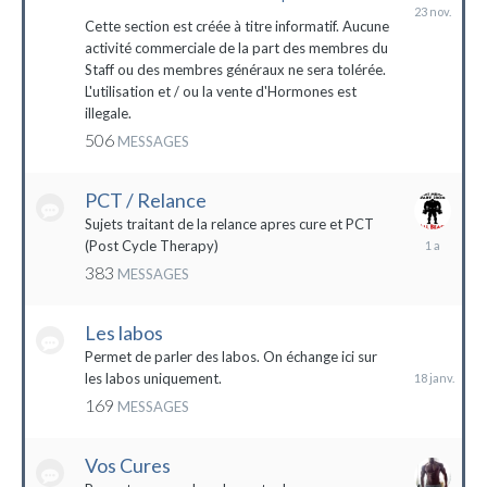
23
novembre
Cette section est créée à titre informatif. Aucune
2023
activité commerciale de la part des membres du
Staff ou des membres généraux ne sera tolérée.
L'utilisation et / ou la vente d'Hormones est
illegale.
506
MESSAGES
PCT / Relance
Sujets traitant de la relance apres cure et PCT
13
(Post Cycle Therapy)
mai
383
MESSAGES
2023
Les labos
18
janvier
Permet de parler des labos. On échange ici sur
les labos uniquement.
169
MESSAGES
Vos Cures