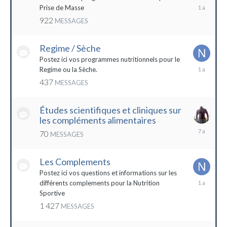
19
Prise de Masse
décembre
922
MESSAGES
2022
Regime / Sèche
Postez ici vos programmes nutritionnels pour le
18
Regime ou la Sèche.
mars
437
MESSAGES
2023
Études scientifiques et cliniques sur
les compléments alimentaires
18
70
MESSAGES
octobre
2016
Les Complements
Postez ici vos questions et informations sur les
3
différents complements pour la Nutrition
janvier
Sportive
2023
1 427
MESSAGES