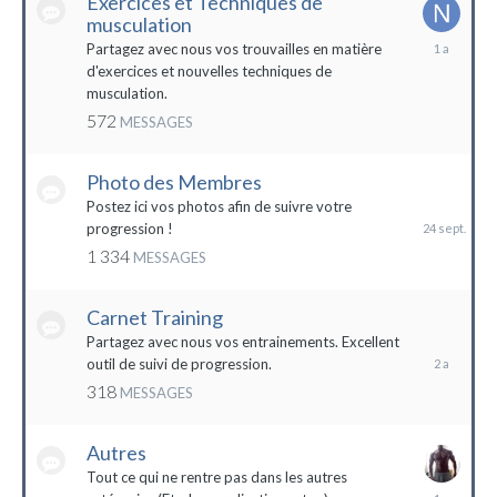
Exercices et Techniques de
musculation
25
Partagez avec nous vos trouvailles en matière
décembre
d'exercices et nouvelles techniques de
2022
musculation.
572
MESSAGES
Photo des Membres
24
septembre
Postez ici vos photos afin de suivre votre
2023
progression !
1 334
MESSAGES
Carnet Training
28
mai
Partagez avec nous vos entrainements. Excellent
2022
outil de suivi de progression.
318
MESSAGES
Autres
Tout ce qui ne rentre pas dans les autres
10