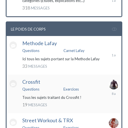
catégories (Etudes, explications etc...)
mai
318
MESSAGES
2023
LE POIDS DE CORPS
Methode Lafay
17
janvier
Questions
Carnet Lafay
2023
Ici tous les sujets portant sur la Methode Lafay
33
MESSAGES
Crossfit
Questions
Exercices
27
décembre
Tous les sujets traitant du Crossfit !
2015
19
MESSAGES
Street Workout & TRX
Questions
Exercices