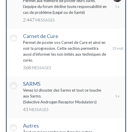
Permet aux membre de poster leurs cures.
28
L'equipe du forum décline toute responsabilité en
avril
cas de problème (Legal ou de Santé)
2023
2 447
MESSAGES
Carnet de Cure
23
septembre
Permet de poster vos Carnet de Cure et ainsi en
2023
voir la progression. Cette section permettra
aussi d'informer les non initiés aux techniques de
cures.
368
MESSAGES
SARMS
28
décembre
Venez ici discuter des Sarms et tout ce touche
2022
aux Sarms.
(Selective Androgen Receptor Modulators)
41
MESSAGES
Autres
11
janvier