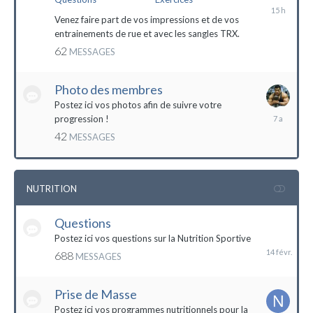
il
y
Venez faire part de vos impressions et de vos
a
entrainements de rue et avec les sangles TRX.
15
62
MESSAGES
heures
Photo des membres
Postez ici vos photos afin de suivre votre
18
progression !
octobre
42
MESSAGES
2016
NUTRITION
Questions
14
février
Postez ici vos questions sur la Nutrition Sportive
688
MESSAGES
Prise de Masse
Postez ici vos programmes nutritionnels pour la