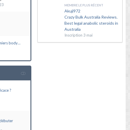
23
MEMBRE LE PLUS RÉCENT
Akuji972
Crazy Bulk Australia Reviews.
Best legal anabolic steroids in
Australia
Inscription
3 mai
miers body…
icace ?
débuter