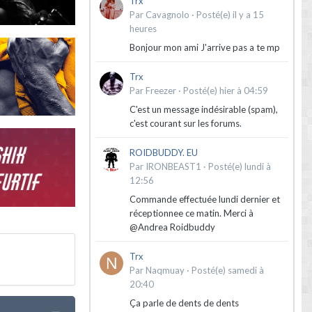
Trx
Par
Cavagnolo
·
Posté(e)
il y a 15
heures
Bonjour mon ami J'arrive pas a te mp
Trx
Par
Freezer
·
Posté(e)
hier à 04:59
C'est un message indésirable (spam),
c'est courant sur les forums.
ROIDBUDDY. EU
Par
IRONBEAST1
·
Posté(e)
lundi à
12:56
Commande effectuée lundi dernier et
réceptionnee ce matin. Merci à
@Andrea Roidbuddy
Trx
Par
Naqmuay
·
Posté(e)
samedi à
20:40
Ça parle de dents de dents