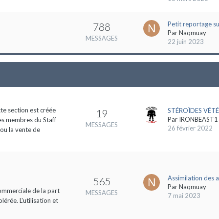
Petit reportage s
788
Par
Naqmuay
MESSAGES
22 juin 2023
tte section est créée
STÉROÏDES VÉTÉ
19
Par
IRONBEAST1
des membres du Staff
MESSAGES
26 février 2022
 ou la vente de
Assimilation des 
565
Par
Naqmuay
commerciale de la part
MESSAGES
7 mai 2023
rée. L'utilisation et