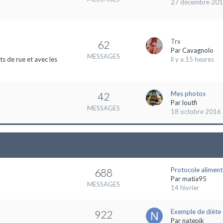
27 décembre 20
Trx
62
Par
Cavagnolo
MESSAGES
s de rue et avec les
il y a 15 heures
Mes photos
42
Par
loutfi
MESSAGES
18 octobre 2016
Protocole aliment
688
Par
matia95
MESSAGES
14 février
Exemple de diète 
922
Par
natepik