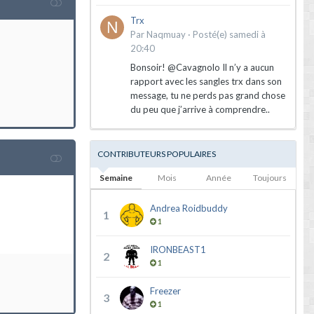
Trx
Par
Naqmuay
·
Posté(e)
samedi à
20:40
Bonsoir! @Cavagnolo Il n’y a aucun
rapport avec les sangles trx dans son
message, tu ne perds pas grand chose
du peu que j’arrive à comprendre..
CONTRIBUTEURS POPULAIRES
Semaine
Mois
Année
Toujours
Andrea Roidbuddy
1
1
IRONBEAST1
2
1
Freezer
3
1