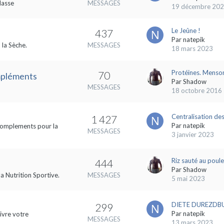
Masse
MESSAGES
19 décembre 20
Le Jeûne !
437
Par
natepik
 la Sèche.
MESSAGES
18 mars 2023
Protéines. Menson
70
ompléments
Par
Shadow
MESSAGES
18 octobre 2016
Centralisation des
1 427
Par
natepik
s complements pour la
MESSAGES
3 janvier 2023
Riz sauté au poule
444
Par
Shadow
la Nutrition Sportive.
MESSAGES
5 mai 2023
DIETE DUREZDBUL
299
Par
natepik
ivre votre
MESSAGES
13 mars 2023