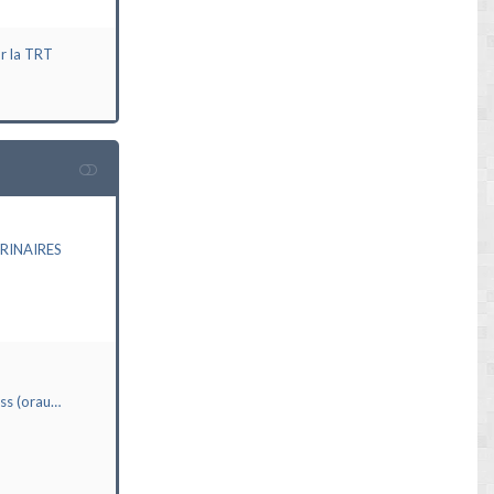
ur la TRT
RINAIRES
ass (orau…