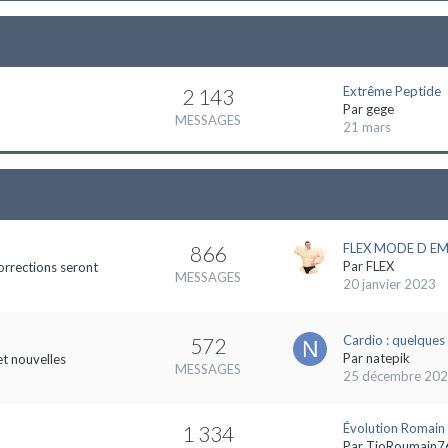
Extrême Peptide
2 143
Par
gege
MESSAGES
21 mars
FLEX MODE D EMP
866
Par
FLEX
orrections seront
MESSAGES
20 janvier 2023
Cardio : quelques 
572
Par
natepik
et nouvelles
MESSAGES
25 décembre 20
Évolution Romain
1 334
Par
TioRoumain7