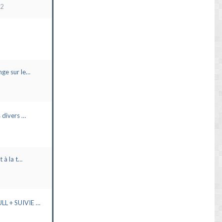
22
ge sur le…
 divers …
t à la t…
L + SUIVIE …