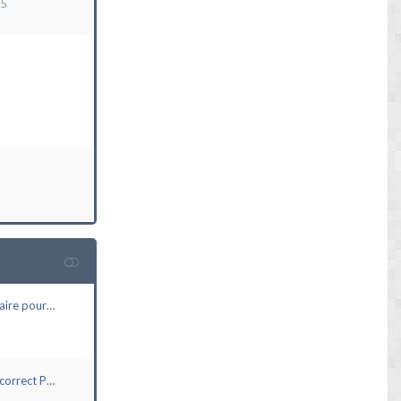
15
aire pour…
correct P…