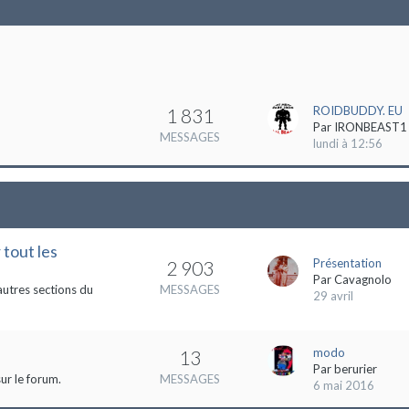
ROIDBUDDY. EU
1 831
Par
IRONBEAST1
MESSAGES
lundi à 12:56
 tout les
Présentation
2 903
Par
Cavagnolo
autres sections du
MESSAGES
29 avril
modo
13
Par
berurier
ur le forum.
MESSAGES
6 mai 2016