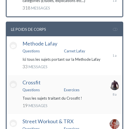
catégories (Etudes, explications etc...)
mai
318
MESSAGES
2023
LE POIDS DE CORPS
Methode Lafay
17
janvier
Questions
Carnet Lafay
2023
Ici tous les sujets portant sur la Methode Lafay
33
MESSAGES
Crossfit
Questions
Exercices
27
décembre
Tous les sujets traitant du Crossfit !
2015
19
MESSAGES
Street Workout & TRX
Questions
Exercices