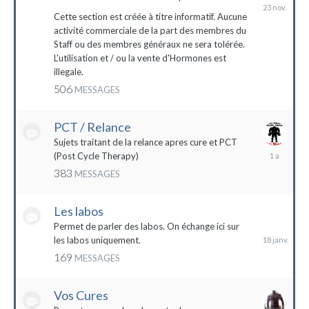
23
novembre
Cette section est créée à titre informatif. Aucune
2023
activité commerciale de la part des membres du
Staff ou des membres généraux ne sera tolérée.
L'utilisation et / ou la vente d'Hormones est
illegale.
506
MESSAGES
PCT / Relance
Sujets traitant de la relance apres cure et PCT
13
(Post Cycle Therapy)
mai
383
MESSAGES
2023
Les labos
18
janvier
Permet de parler des labos. On échange ici sur
les labos uniquement.
169
MESSAGES
Vos Cures