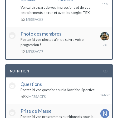
il
y
Venez faire part de vos impressions et de vos
a
entrainements de rue et avec les sangles TRX.
15
62
MESSAGES
heures
Photo des membres
Postez ici vos photos afin de suivre votre
18
progression !
octobre
42
MESSAGES
2016
NUTRITION
Questions
14
février
Postez ici vos questions sur la Nutrition Sportive
688
MESSAGES
Prise de Masse
Postez ici vos programmes nutritionnels pour la