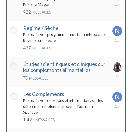
19
Prise de Masse
décembre
922
MESSAGES
2022
Regime / Sèche
Postez ici vos programmes nutritionnels pour le
18
Regime ou la Sèche.
mars
437
MESSAGES
2023
Études scientifiques et cliniques sur
les compléments alimentaires
18
70
MESSAGES
octobre
2016
Les Complements
Postez ici vos questions et informations sur les
3
différents complements pour la Nutrition
janvier
Sportive
2023
1 427
MESSAGES