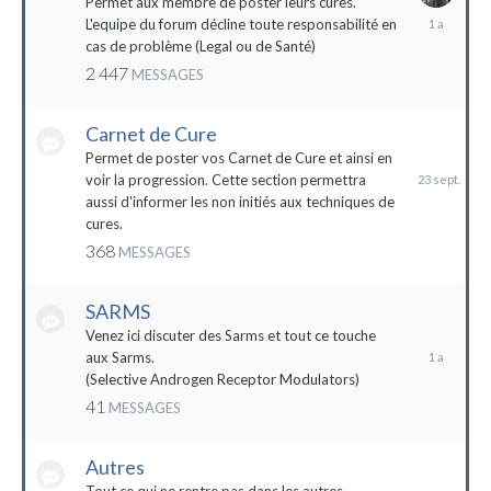
Permet aux membre de poster leurs cures.
28
L'equipe du forum décline toute responsabilité en
avril
cas de problème (Legal ou de Santé)
2023
2 447
MESSAGES
Carnet de Cure
23
septembre
Permet de poster vos Carnet de Cure et ainsi en
2023
voir la progression. Cette section permettra
aussi d'informer les non initiés aux techniques de
cures.
368
MESSAGES
SARMS
28
décembre
Venez ici discuter des Sarms et tout ce touche
2022
aux Sarms.
(Selective Androgen Receptor Modulators)
41
MESSAGES
Autres
11
janvier