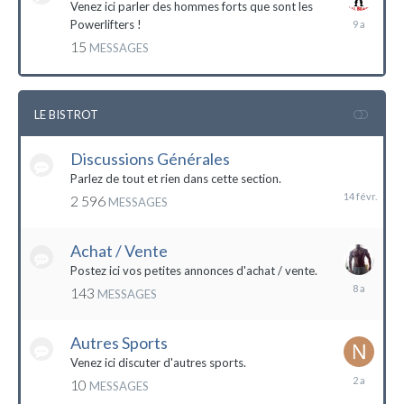
Venez ici parler des hommes forts que sont les
7
Powerlifters !
décembre
15
MESSAGES
2014
LE BISTROT
Discussions Générales
14
février
Parlez de tout et rien dans cette section.
2 596
MESSAGES
Achat / Vente
Postez ici vos petites annonces d'achat / vente.
9
143
MESSAGES
mars
2016
Autres Sports
Venez ici discuter d'autres sports.
18
10
MESSAGES
février