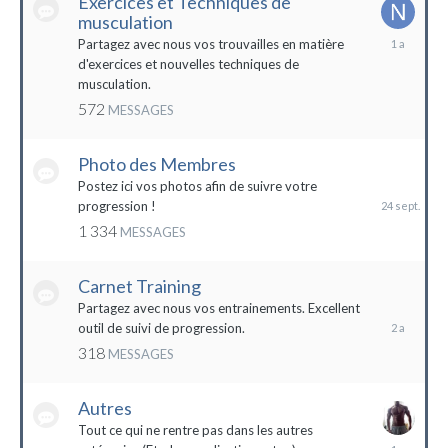
Exercices et Techniques de
musculation
25
Partagez avec nous vos trouvailles en matière
décembre
d'exercices et nouvelles techniques de
2022
musculation.
572
MESSAGES
Photo des Membres
24
septembre
Postez ici vos photos afin de suivre votre
2023
progression !
1 334
MESSAGES
Carnet Training
28
mai
Partagez avec nous vos entrainements. Excellent
2022
outil de suivi de progression.
318
MESSAGES
Autres
Tout ce qui ne rentre pas dans les autres
10