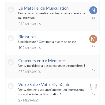
2022
Le Matériel de Musculation
Postez ici vos questions et tests des appareils de
8
musculation !
février
213
MESSAGES
2023
Blessures
Une blessure ? C'est par la que ca se passe !
19
102
MESSAGES
janvier
2017
Concours entre Membres
22
avril
Venez participer à des concours entre membres !
2016
252
MESSAGES
Votre Salle / Votre GymClub
Venez donner des renseignement et impressions
26
sur votre Salle de Musculation !
novembre
27
MESSAGES
2017