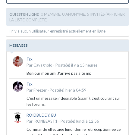
0 MEMBRE, 0 ANONYME, 5 INVITÉS
(AFFICHER
QUI EST EN LIGNE
LA LISTE COMPLÈTE)
Il n’y a aucun utilisateur enregistré actuellement en ligne
MESSAGES
Trx
Par
Cavagnolo
·
Posté(e)
il y a 15 heures
Bonjour mon ami J'arrive pas a te mp
Trx
Par
Freezer
·
Posté(e)
hier à 04:59
C'est un message indésirable (spam), c'est courant sur
les forums.
ROIDBUDDY. EU
Par
IRONBEAST1
·
Posté(e)
lundi à 12:56
Commande effectuée lundi dernier et réceptionnee ce