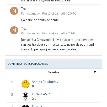
matin. Merci à @Andrea Roidbuddy
Trx
Par
Naqmuay
·
Posté(e)
samedi à 20:40
Ça parle de dents de dents
Trx
Par
Naqmuay
·
Posté(e)
samedi à 20:40
Bonsoir! @Cavagnolo Il n’y a aucun rapport avec les
sangles trx dans son message, tu ne perds pas grand
chose du peu que j’arrive à comprendre..
CONTRIBUTEURS POPULAIRES
Semaine
1
Andrea Roidbuddy
1
2
IRONBEAST1
1
3
Freezer