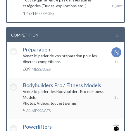
Tout ce qui ne rentre pas dans les autres
catégories (Etudes, explications etc...)
1 464
MESSAGES
COMPÉTITION
Préparation
Venez ici parler de vos préparation pour les
14
diverses compétitions.
décembre
609
MESSAGES
2022
Bodybuilders Pro / Fitness Models
10
décembre
Venez ici parler des Bodybuilders Pro et Fitness
2021
Models.
Photos, Videos, tout est permis !
574
MESSAGES
Powerlifters