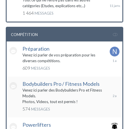
Tout ce qui ne rentre pas dans les autres
catégories (Etudes, explications etc...)
1 464
MESSAGES
COMPÉTITION
Préparation
Venez ici parler de vos préparation pour les
14
diverses compétitions.
décembre
609
MESSAGES
2022
Bodybuilders Pro / Fitness Models
10
décembre
Venez ici parler des Bodybuilders Pro et Fitness
2021
Models.
Photos, Videos, tout est permis !
574
MESSAGES
Powerlifters