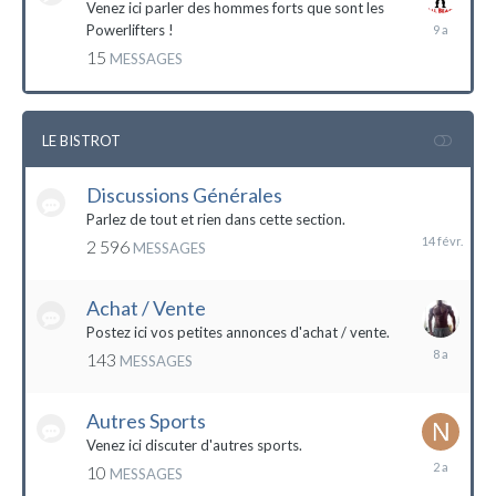
Venez ici parler des hommes forts que sont les
7
Powerlifters !
décembre
15
MESSAGES
2014
LE BISTROT
Discussions Générales
14
février
Parlez de tout et rien dans cette section.
2 596
MESSAGES
Achat / Vente
Postez ici vos petites annonces d'achat / vente.
9
143
MESSAGES
mars
2016
Autres Sports
Venez ici discuter d'autres sports.
18
10
MESSAGES
février