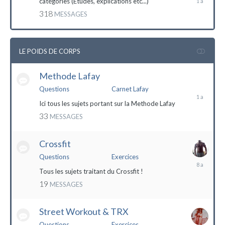
catégories (Etudes, explications etc...)
mai
318
MESSAGES
2023
LE POIDS DE CORPS
Methode Lafay
17
janvier
Questions
Carnet Lafay
2023
Ici tous les sujets portant sur la Methode Lafay
33
MESSAGES
Crossfit
Questions
Exercices
27
décembre
Tous les sujets traitant du Crossfit !
2015
19
MESSAGES
Street Workout & TRX
Questions
Exercices