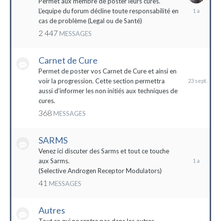
Permet aux membre de poster leurs cures.
28
L'equipe du forum décline toute responsabilité en
avril
cas de problème (Legal ou de Santé)
2023
2 447
MESSAGES
Carnet de Cure
23
septembre
Permet de poster vos Carnet de Cure et ainsi en
2023
voir la progression. Cette section permettra
aussi d'informer les non initiés aux techniques de
cures.
368
MESSAGES
SARMS
28
décembre
Venez ici discuter des Sarms et tout ce touche
2022
aux Sarms.
(Selective Androgen Receptor Modulators)
41
MESSAGES
Autres
11
janvier