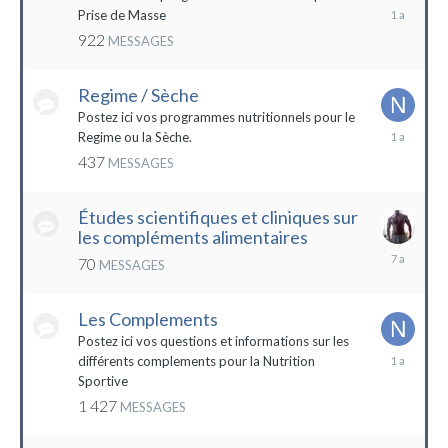
19
Prise de Masse
décembre
922
MESSAGES
2022
Regime / Sèche
Postez ici vos programmes nutritionnels pour le
18
Regime ou la Sèche.
mars
437
MESSAGES
2023
Études scientifiques et cliniques sur
les compléments alimentaires
18
70
MESSAGES
octobre
2016
Les Complements
Postez ici vos questions et informations sur les
3
différents complements pour la Nutrition
janvier
Sportive
2023
1 427
MESSAGES