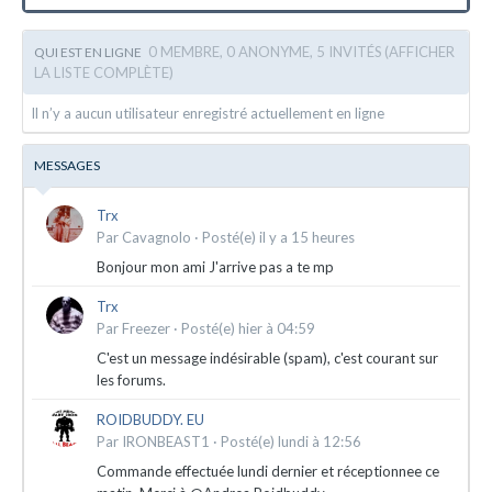
0 MEMBRE, 0 ANONYME, 5 INVITÉS
(AFFICHER
QUI EST EN LIGNE
LA LISTE COMPLÈTE)
Il n’y a aucun utilisateur enregistré actuellement en ligne
MESSAGES
Trx
Par
Cavagnolo
·
Posté(e)
il y a 15 heures
Bonjour mon ami J'arrive pas a te mp
Trx
Par
Freezer
·
Posté(e)
hier à 04:59
C'est un message indésirable (spam), c'est courant sur
les forums.
ROIDBUDDY. EU
Par
IRONBEAST1
·
Posté(e)
lundi à 12:56
Commande effectuée lundi dernier et réceptionnee ce