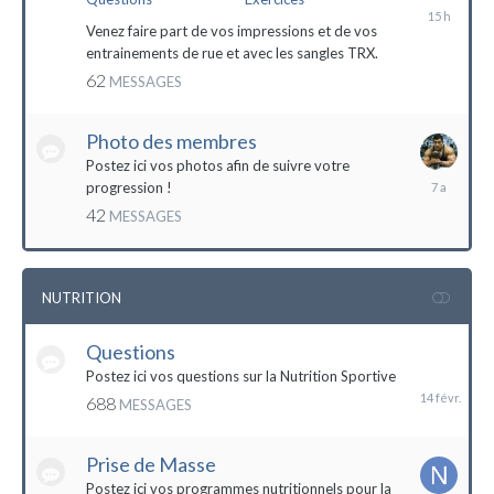
il
y
Venez faire part de vos impressions et de vos
a
entrainements de rue et avec les sangles TRX.
15
62
MESSAGES
heures
Photo des membres
Postez ici vos photos afin de suivre votre
18
progression !
octobre
42
MESSAGES
2016
NUTRITION
Questions
14
février
Postez ici vos questions sur la Nutrition Sportive
688
MESSAGES
Prise de Masse
Postez ici vos programmes nutritionnels pour la