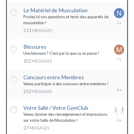
2022
Le Matériel de Musculation
Postez ici vos questions et tests des appareils de
8
musculation !
février
213
MESSAGES
2023
Blessures
Une blessure ? C'est par la que ca se passe !
19
102
MESSAGES
janvier
2017
Concours entre Membres
22
avril
Venez participer à des concours entre membres !
2016
252
MESSAGES
Votre Salle / Votre GymClub
Venez donner des renseignement et impressions
26
sur votre Salle de Musculation !
novembre
27
MESSAGES
2017