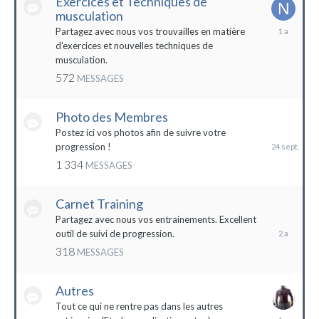
Exercices et Techniques de
musculation
25
Partagez avec nous vos trouvailles en matière
décembre
d'exercices et nouvelles techniques de
2022
musculation.
572
MESSAGES
Photo des Membres
24
septembre
Postez ici vos photos afin de suivre votre
2023
progression !
1 334
MESSAGES
Carnet Training
28
mai
Partagez avec nous vos entrainements. Excellent
2022
outil de suivi de progression.
318
MESSAGES
Autres
Tout ce qui ne rentre pas dans les autres
10