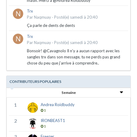
matin. Merci à @Andrea Roidbuddy
Trx
Par
Naqmuay
·
Posté(e)
samedi à 20:40
Ça parle de dents de dents
Trx
Par
Naqmuay
·
Posté(e)
samedi à 20:40
Bonsoir! @Cavagnolo Il n’y a aucun rapport avec les
sangles trx dans son message, tu ne perds pas grand
chose du peu que j’arrive à comprendre..
CONTRIBUTEURS POPULAIRES
Semaine
1
Andrea Roidbuddy
1
2
IRONBEAST1
1
3
Freezer