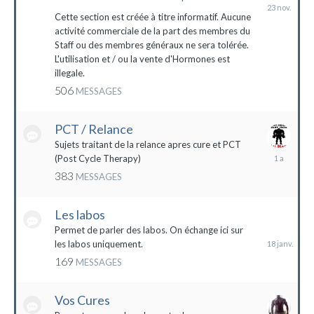
23
novembre
Cette section est créée à titre informatif. Aucune
2023
activité commerciale de la part des membres du
Staff ou des membres généraux ne sera tolérée.
L'utilisation et / ou la vente d'Hormones est
illegale.
506
MESSAGES
PCT / Relance
Sujets traitant de la relance apres cure et PCT
13
(Post Cycle Therapy)
mai
383
MESSAGES
2023
Les labos
18
janvier
Permet de parler des labos. On échange ici sur
les labos uniquement.
169
MESSAGES
Vos Cures