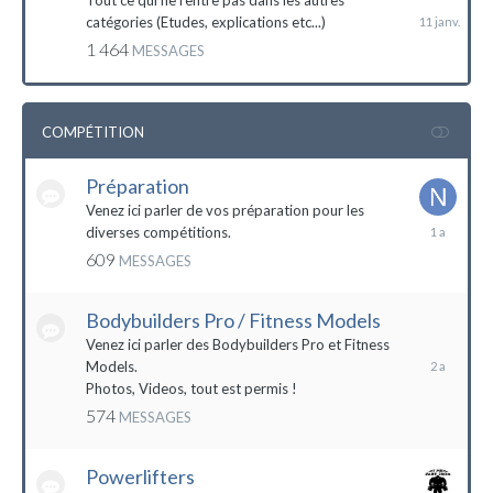
Tout ce qui ne rentre pas dans les autres
catégories (Etudes, explications etc...)
1 464
MESSAGES
COMPÉTITION
Préparation
Venez ici parler de vos préparation pour les
14
diverses compétitions.
décembre
609
MESSAGES
2022
Bodybuilders Pro / Fitness Models
10
décembre
Venez ici parler des Bodybuilders Pro et Fitness
2021
Models.
Photos, Videos, tout est permis !
574
MESSAGES
Powerlifters