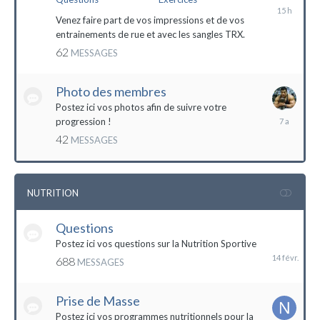
il
y
Venez faire part de vos impressions et de vos
a
entrainements de rue et avec les sangles TRX.
15
62
MESSAGES
heures
Photo des membres
Postez ici vos photos afin de suivre votre
18
progression !
octobre
42
MESSAGES
2016
NUTRITION
Questions
14
février
Postez ici vos questions sur la Nutrition Sportive
688
MESSAGES
Prise de Masse
Postez ici vos programmes nutritionnels pour la