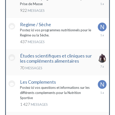
19
Prise de Masse
décembre
922
MESSAGES
2022
Regime / Sèche
Postez ici vos programmes nutritionnels pour le
18
Regime ou la Sèche.
mars
437
MESSAGES
2023
Études scientifiques et cliniques sur
les compléments alimentaires
18
70
MESSAGES
octobre
2016
Les Complements
Postez ici vos questions et informations sur les
3
différents complements pour la Nutrition
janvier
Sportive
2023
1 427
MESSAGES