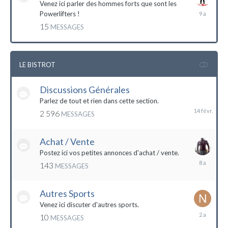
Venez ici parler des hommes forts que sont les
7
Powerlifters !
décembre
15
MESSAGES
2014
LE BISTROT
Discussions Générales
14
février
Parlez de tout et rien dans cette section.
2 596
MESSAGES
Achat / Vente
Postez ici vos petites annonces d'achat / vente.
9
143
MESSAGES
mars
2016
Autres Sports
Venez ici discuter d'autres sports.
18
10
MESSAGES
février