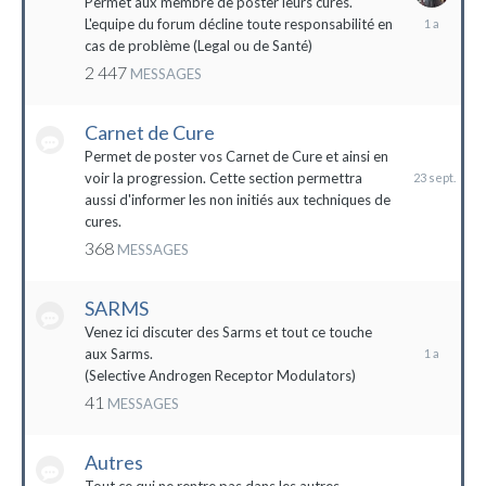
Permet aux membre de poster leurs cures.
28
L'equipe du forum décline toute responsabilité en
avril
cas de problème (Legal ou de Santé)
2023
2 447
MESSAGES
Carnet de Cure
23
septembre
Permet de poster vos Carnet de Cure et ainsi en
2023
voir la progression. Cette section permettra
aussi d'informer les non initiés aux techniques de
cures.
368
MESSAGES
SARMS
28
décembre
Venez ici discuter des Sarms et tout ce touche
2022
aux Sarms.
(Selective Androgen Receptor Modulators)
41
MESSAGES
Autres
11
janvier