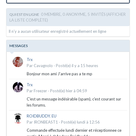
0 MEMBRE, 0 ANONYME, 5 INVITÉS
(AFFICHER
QUI EST EN LIGNE
LA LISTE COMPLÈTE)
Il n’y a aucun utilisateur enregistré actuellement en ligne
MESSAGES
Trx
Par
Cavagnolo
·
Posté(e)
il y a 15 heures
Bonjour mon ami J'arrive pas a te mp
Trx
Par
Freezer
·
Posté(e)
hier à 04:59
C'est un message indésirable (spam), c'est courant sur
les forums.
ROIDBUDDY. EU
Par
IRONBEAST1
·
Posté(e)
lundi à 12:56
Commande effectuée lundi dernier et réceptionnee ce