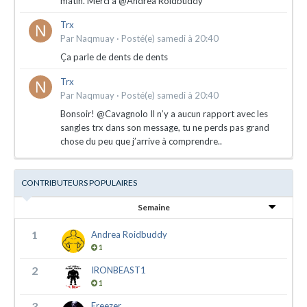
matin. Merci à @Andrea Roidbuddy
Trx
Par
Naqmuay
·
Posté(e)
samedi à 20:40
Ça parle de dents de dents
Trx
Par
Naqmuay
·
Posté(e)
samedi à 20:40
Bonsoir! @Cavagnolo Il n’y a aucun rapport avec les
sangles trx dans son message, tu ne perds pas grand
chose du peu que j’arrive à comprendre..
CONTRIBUTEURS POPULAIRES
Semaine
1
Andrea Roidbuddy
1
2
IRONBEAST1
1
3
Freezer