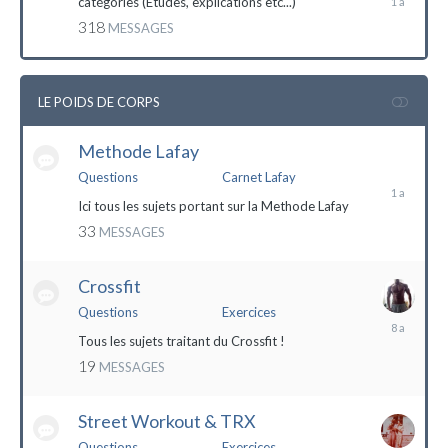
catégories (Etudes, explications etc...)
mai
318
MESSAGES
2023
LE POIDS DE CORPS
Methode Lafay
17
janvier
Questions
Carnet Lafay
2023
Ici tous les sujets portant sur la Methode Lafay
33
MESSAGES
Crossfit
Questions
Exercices
27
décembre
Tous les sujets traitant du Crossfit !
2015
19
MESSAGES
Street Workout & TRX
Questions
Exercices