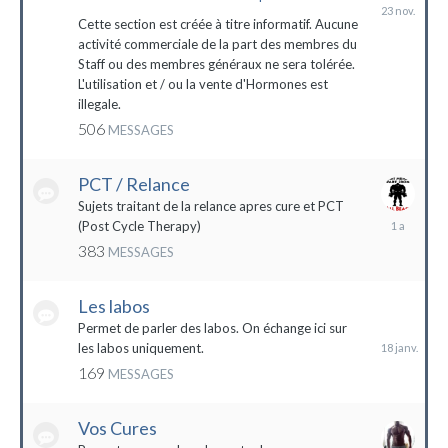
23
novembre
Cette section est créée à titre informatif. Aucune
2023
activité commerciale de la part des membres du
Staff ou des membres généraux ne sera tolérée.
L'utilisation et / ou la vente d'Hormones est
illegale.
506
MESSAGES
PCT / Relance
Sujets traitant de la relance apres cure et PCT
13
(Post Cycle Therapy)
mai
383
MESSAGES
2023
Les labos
18
janvier
Permet de parler des labos. On échange ici sur
les labos uniquement.
169
MESSAGES
Vos Cures