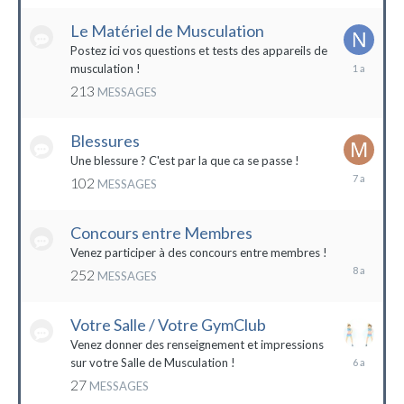
2022
Le Matériel de Musculation
Postez ici vos questions et tests des appareils de
8
musculation !
février
213
MESSAGES
2023
Blessures
Une blessure ? C'est par la que ca se passe !
19
102
MESSAGES
janvier
2017
Concours entre Membres
22
avril
Venez participer à des concours entre membres !
2016
252
MESSAGES
Votre Salle / Votre GymClub
Venez donner des renseignement et impressions
26
sur votre Salle de Musculation !
novembre
27
MESSAGES
2017