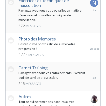
Exercices et Techniques de
musculation
25
Partagez avec nous vos trouvailles en matière
décembre
d'exercices et nouvelles techniques de
2022
musculation.
572
MESSAGES
Photo des Membres
24
septembre
Postez ici vos photos afin de suivre votre
2023
progression !
1 334
MESSAGES
Carnet Training
28
mai
Partagez avec nous vos entrainements. Excellent
2022
outil de suivi de progression.
318
MESSAGES
Autres
Tout ce qui ne rentre pas dans les autres
10