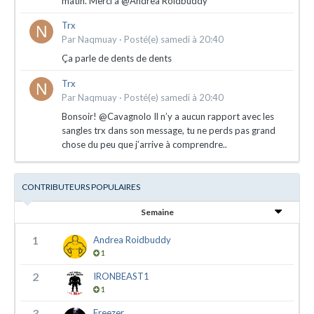
matin. Merci à @Andrea Roidbuddy
Trx
Par
Naqmuay
·
Posté(e)
samedi à 20:40
Ça parle de dents de dents
Trx
Par
Naqmuay
·
Posté(e)
samedi à 20:40
Bonsoir! @Cavagnolo Il n’y a aucun rapport avec les
sangles trx dans son message, tu ne perds pas grand
chose du peu que j’arrive à comprendre..
CONTRIBUTEURS POPULAIRES
Semaine
1
Andrea Roidbuddy
1
2
IRONBEAST1
1
3
Freezer