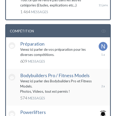
Tout ce qui ne rentre pas dans les autres
catégories (Etudes, explications etc...)
1 464
MESSAGES
COMPÉTITION
Préparation
Venez ici parler de vos préparation pour les
14
diverses compétitions.
décembre
609
MESSAGES
2022
Bodybuilders Pro / Fitness Models
10
décembre
Venez ici parler des Bodybuilders Pro et Fitness
2021
Models.
Photos, Videos, tout est permis !
574
MESSAGES
Powerlifters