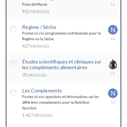
19
Prise de Masse
décembre
922
MESSAGES
2022
Regime / Sèche
Postez ici vos programmes nutritionnels pour le
18
Regime ou la Sèche.
mars
437
MESSAGES
2023
Études scientifiques et cliniques sur
les compléments alimentaires
18
70
MESSAGES
octobre
2016
Les Complements
Postez ici vos questions et informations sur les
3
différents complements pour la Nutrition
janvier
Sportive
2023
1 427
MESSAGES