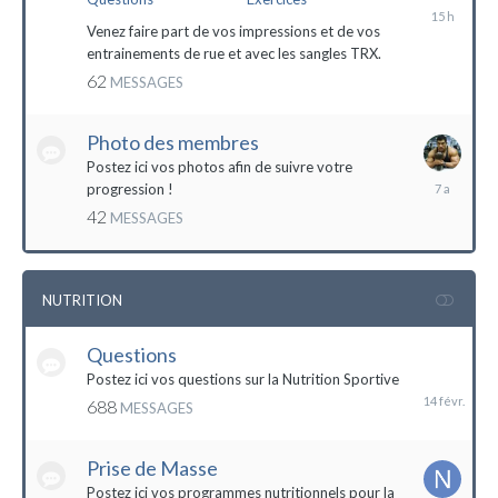
il
y
Venez faire part de vos impressions et de vos
a
entrainements de rue et avec les sangles TRX.
15
62
MESSAGES
heures
Photo des membres
Postez ici vos photos afin de suivre votre
18
progression !
octobre
42
MESSAGES
2016
NUTRITION
Questions
14
février
Postez ici vos questions sur la Nutrition Sportive
688
MESSAGES
Prise de Masse
Postez ici vos programmes nutritionnels pour la