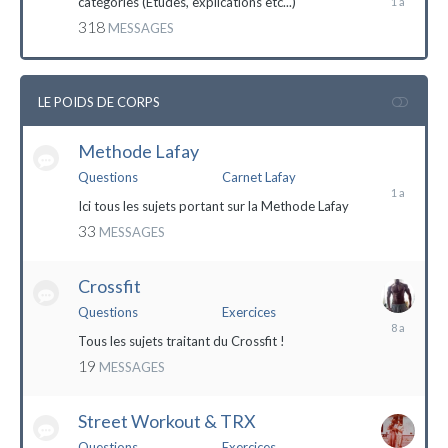
catégories (Etudes, explications etc...)
mai
318
MESSAGES
2023
LE POIDS DE CORPS
Methode Lafay
17
janvier
Questions
Carnet Lafay
2023
Ici tous les sujets portant sur la Methode Lafay
33
MESSAGES
Crossfit
Questions
Exercices
27
décembre
Tous les sujets traitant du Crossfit !
2015
19
MESSAGES
Street Workout & TRX
Questions
Exercices