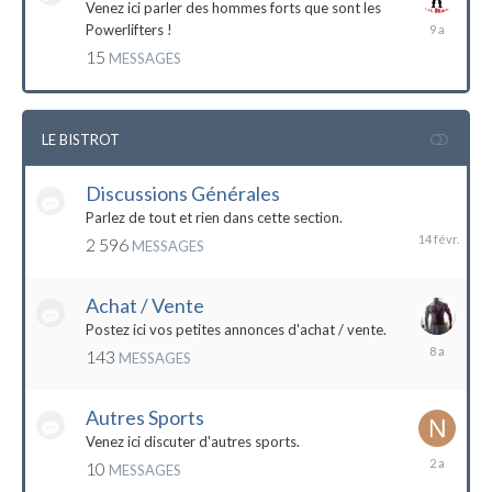
Venez ici parler des hommes forts que sont les
7
Powerlifters !
décembre
15
MESSAGES
2014
LE BISTROT
Discussions Générales
14
février
Parlez de tout et rien dans cette section.
2 596
MESSAGES
Achat / Vente
Postez ici vos petites annonces d'achat / vente.
9
143
MESSAGES
mars
2016
Autres Sports
Venez ici discuter d'autres sports.
18
10
MESSAGES
février