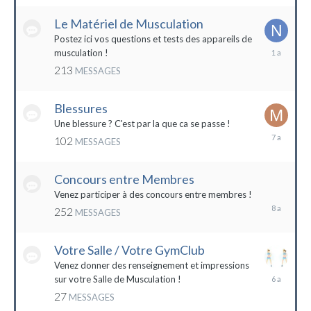
2022
Le Matériel de Musculation
Postez ici vos questions et tests des appareils de
8
musculation !
février
213
MESSAGES
2023
Blessures
Une blessure ? C'est par la que ca se passe !
19
102
MESSAGES
janvier
2017
Concours entre Membres
22
avril
Venez participer à des concours entre membres !
2016
252
MESSAGES
Votre Salle / Votre GymClub
Venez donner des renseignement et impressions
26
sur votre Salle de Musculation !
novembre
27
MESSAGES
2017