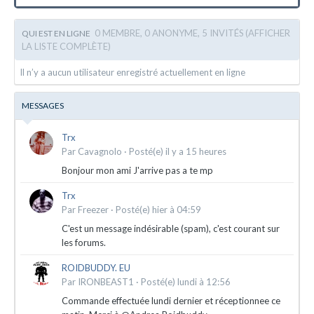
0 MEMBRE, 0 ANONYME, 5 INVITÉS
(AFFICHER
QUI EST EN LIGNE
LA LISTE COMPLÈTE)
Il n’y a aucun utilisateur enregistré actuellement en ligne
MESSAGES
Trx
Par
Cavagnolo
·
Posté(e)
il y a 15 heures
Bonjour mon ami J'arrive pas a te mp
Trx
Par
Freezer
·
Posté(e)
hier à 04:59
C'est un message indésirable (spam), c'est courant sur
les forums.
ROIDBUDDY. EU
Par
IRONBEAST1
·
Posté(e)
lundi à 12:56
Commande effectuée lundi dernier et réceptionnee ce