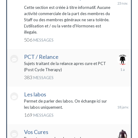
23
novembre
Cette section est créée à titre informatif. Aucune
2023
activité commerciale de la part des membres du
Staff ou des membres généraux ne sera tolérée.
L'utilisation et / ou la vente d'Hormones est
illegale.
506
MESSAGES
PCT / Relance
Sujets traitant de la relance apres cure et PCT
13
(Post Cycle Therapy)
mai
383
MESSAGES
2023
Les labos
18
janvier
Permet de parler des labos. On échange ici sur
les labos uniquement.
169
MESSAGES
Vos Cures