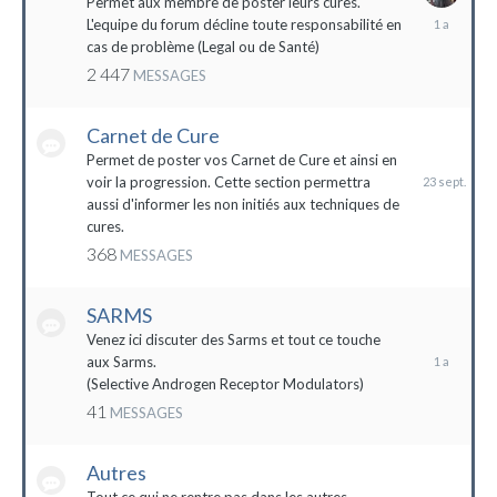
Permet aux membre de poster leurs cures.
28
L'equipe du forum décline toute responsabilité en
avril
cas de problème (Legal ou de Santé)
2023
2 447
MESSAGES
Carnet de Cure
23
septembre
Permet de poster vos Carnet de Cure et ainsi en
2023
voir la progression. Cette section permettra
aussi d'informer les non initiés aux techniques de
cures.
368
MESSAGES
SARMS
28
décembre
Venez ici discuter des Sarms et tout ce touche
2022
aux Sarms.
(Selective Androgen Receptor Modulators)
41
MESSAGES
Autres
11
janvier