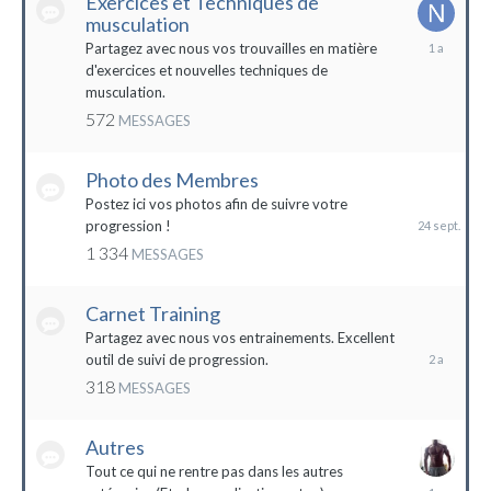
Exercices et Techniques de
musculation
25
Partagez avec nous vos trouvailles en matière
décembre
d'exercices et nouvelles techniques de
2022
musculation.
572
MESSAGES
Photo des Membres
24
septembre
Postez ici vos photos afin de suivre votre
2023
progression !
1 334
MESSAGES
Carnet Training
28
mai
Partagez avec nous vos entrainements. Excellent
2022
outil de suivi de progression.
318
MESSAGES
Autres
Tout ce qui ne rentre pas dans les autres
10