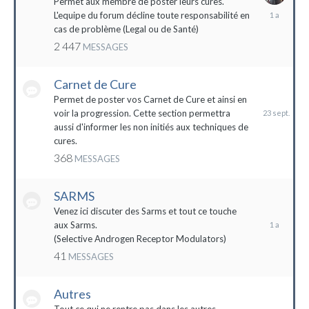
Permet aux membre de poster leurs cures.
28
L'equipe du forum décline toute responsabilité en
avril
cas de problème (Legal ou de Santé)
2023
2 447
MESSAGES
Carnet de Cure
23
septembre
Permet de poster vos Carnet de Cure et ainsi en
2023
voir la progression. Cette section permettra
aussi d'informer les non initiés aux techniques de
cures.
368
MESSAGES
SARMS
28
décembre
Venez ici discuter des Sarms et tout ce touche
2022
aux Sarms.
(Selective Androgen Receptor Modulators)
41
MESSAGES
Autres
11
janvier