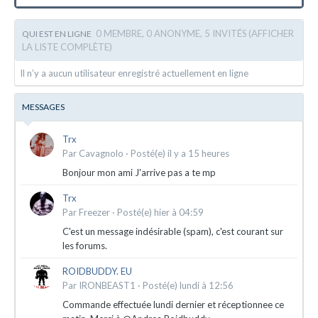
0 MEMBRE, 0 ANONYME, 5 INVITÉS
(AFFICHER
QUI EST EN LIGNE
LA LISTE COMPLÈTE)
Il n’y a aucun utilisateur enregistré actuellement en ligne
MESSAGES
Trx
Par
Cavagnolo
·
Posté(e)
il y a 15 heures
Bonjour mon ami J'arrive pas a te mp
Trx
Par
Freezer
·
Posté(e)
hier à 04:59
C'est un message indésirable (spam), c'est courant sur
les forums.
ROIDBUDDY. EU
Par
IRONBEAST1
·
Posté(e)
lundi à 12:56
Commande effectuée lundi dernier et réceptionnee ce