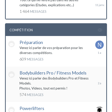
Tout ce qui ne rentre pas dans les autres
catégories (Etudes, explications etc...)
1 464
MESSAGES
COMPÉTITION
Préparation
Venez ici parler de vos préparation pour les
14
diverses compétitions.
décembre
609
MESSAGES
2022
Bodybuilders Pro / Fitness Models
10
décembre
Venez ici parler des Bodybuilders Pro et Fitness
2021
Models.
Photos, Videos, tout est permis !
574
MESSAGES
Powerlifters