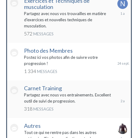
Exercices et Techniques de
musculation
25
Partagez avec nous vos trouvailles en matière
décembre
d'exercices et nouvelles techniques de
2022
musculation.
572
MESSAGES
Photo des Membres
24
septembre
Postez ici vos photos afin de suivre votre
2023
progression !
1 334
MESSAGES
Carnet Training
28
mai
Partagez avec nous vos entrainements. Excellent
2022
outil de suivi de progression.
318
MESSAGES
Autres
Tout ce qui ne rentre pas dans les autres
10