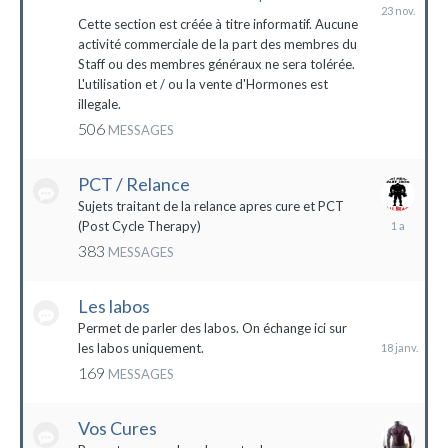
23
novembre
Cette section est créée à titre informatif. Aucune
2023
activité commerciale de la part des membres du
Staff ou des membres généraux ne sera tolérée.
L'utilisation et / ou la vente d'Hormones est
illegale.
506
MESSAGES
PCT / Relance
Sujets traitant de la relance apres cure et PCT
13
(Post Cycle Therapy)
mai
383
MESSAGES
2023
Les labos
18
janvier
Permet de parler des labos. On échange ici sur
les labos uniquement.
169
MESSAGES
Vos Cures