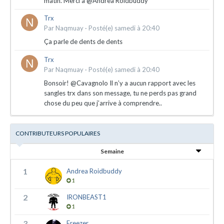
matin. Merci à @Andrea Roidbuddy
Trx
Par
Naqmuay
·
Posté(e)
samedi à 20:40
Ça parle de dents de dents
Trx
Par
Naqmuay
·
Posté(e)
samedi à 20:40
Bonsoir! @Cavagnolo Il n’y a aucun rapport avec les
sangles trx dans son message, tu ne perds pas grand
chose du peu que j’arrive à comprendre..
CONTRIBUTEURS POPULAIRES
Semaine
1
Andrea Roidbuddy
1
2
IRONBEAST1
1
3
Freezer