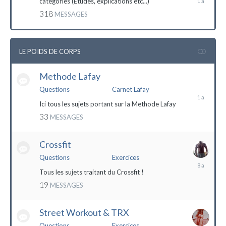
catégories (Etudes, explications etc...)
mai
318
MESSAGES
2023
LE POIDS DE CORPS
Methode Lafay
17
janvier
Questions
Carnet Lafay
2023
Ici tous les sujets portant sur la Methode Lafay
33
MESSAGES
Crossfit
Questions
Exercices
27
décembre
Tous les sujets traitant du Crossfit !
2015
19
MESSAGES
Street Workout & TRX
Questions
Exercices