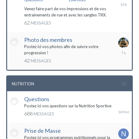
il
y
Venez faire part de vos impressions et de vos
a
entrainements de rue et avec les sangles TRX.
15
62
MESSAGES
heures
Photo des membres
Postez ici vos photos afin de suivre votre
18
progression !
octobre
42
MESSAGES
2016
NUTRITION
Questions
14
février
Postez ici vos questions sur la Nutrition Sportive
688
MESSAGES
Prise de Masse
Postez ici vos programmes nutritionnels pour la