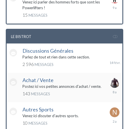
Venez ici parler des hommes forts que sont les
7
Powerlifters !
décembre
15
MESSAGES
2014
LE BISTROT
Discussions Générales
14
février
Parlez de tout et rien dans cette section.
2 596
MESSAGES
Achat / Vente
Postez ici vos petites annonces d'achat / vente.
9
143
MESSAGES
mars
2016
Autres Sports
Venez ici discuter d'autres sports.
18
10
MESSAGES
février