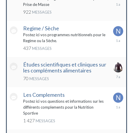
19
Prise de Masse
décembre
922
MESSAGES
2022
Regime / Sèche
Postez ici vos programmes nutritionnels pour le
18
Regime ou la Sèche.
mars
437
MESSAGES
2023
Études scientifiques et cliniques sur
les compléments alimentaires
18
70
MESSAGES
octobre
2016
Les Complements
Postez ici vos questions et informations sur les
3
différents complements pour la Nutrition
janvier
Sportive
2023
1 427
MESSAGES