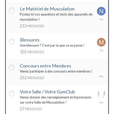
2022
Le Matériel de Musculation
Postez ici vos questions et tests des appareils de
8
musculation !
février
213
MESSAGES
2023
Blessures
Une blessure ? C'est par la que ca se passe !
19
102
MESSAGES
janvier
2017
Concours entre Membres
22
avril
Venez participer à des concours entre membres !
2016
252
MESSAGES
Votre Salle / Votre GymClub
Venez donner des renseignement et impressions
26
sur votre Salle de Musculation !
novembre
27
MESSAGES
2017