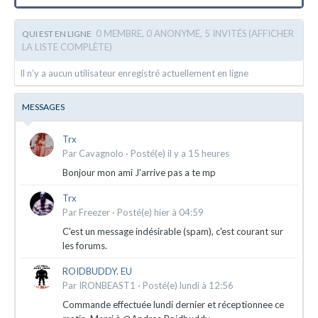
0 MEMBRE, 0 ANONYME, 5 INVITÉS
(AFFICHER
QUI EST EN LIGNE
LA LISTE COMPLÈTE)
Il n’y a aucun utilisateur enregistré actuellement en ligne
MESSAGES
Trx
Par
Cavagnolo
·
Posté(e)
il y a 15 heures
Bonjour mon ami J'arrive pas a te mp
Trx
Par
Freezer
·
Posté(e)
hier à 04:59
C'est un message indésirable (spam), c'est courant sur
les forums.
ROIDBUDDY. EU
Par
IRONBEAST1
·
Posté(e)
lundi à 12:56
Commande effectuée lundi dernier et réceptionnee ce