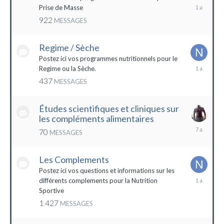
19
Prise de Masse
décembre
922
MESSAGES
2022
Regime / Sèche
Postez ici vos programmes nutritionnels pour le
18
Regime ou la Sèche.
mars
437
MESSAGES
2023
Études scientifiques et cliniques sur
les compléments alimentaires
18
70
MESSAGES
octobre
2016
Les Complements
Postez ici vos questions et informations sur les
3
différents complements pour la Nutrition
janvier
Sportive
2023
1 427
MESSAGES