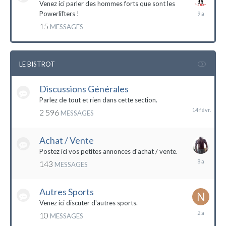
Venez ici parler des hommes forts que sont les
7
Powerlifters !
décembre
15
MESSAGES
2014
LE BISTROT
Discussions Générales
14
février
Parlez de tout et rien dans cette section.
2 596
MESSAGES
Achat / Vente
Postez ici vos petites annonces d'achat / vente.
9
143
MESSAGES
mars
2016
Autres Sports
Venez ici discuter d'autres sports.
18
10
MESSAGES
février