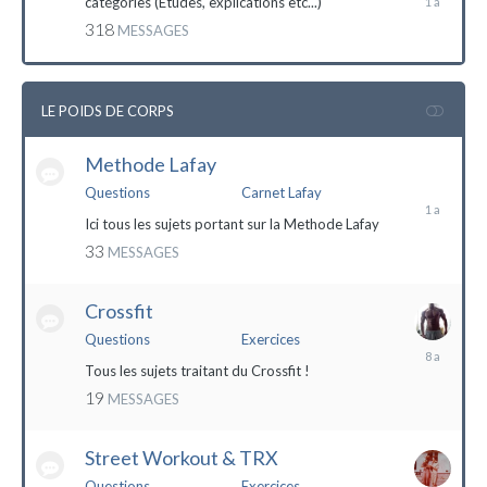
catégories (Etudes, explications etc...)
mai
318
MESSAGES
2023
LE POIDS DE CORPS
Methode Lafay
17
janvier
Questions
Carnet Lafay
2023
Ici tous les sujets portant sur la Methode Lafay
33
MESSAGES
Crossfit
Questions
Exercices
27
décembre
Tous les sujets traitant du Crossfit !
2015
19
MESSAGES
Street Workout & TRX
Questions
Exercices