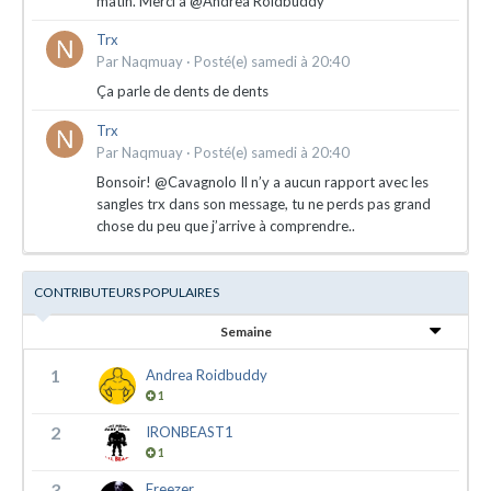
matin. Merci à @Andrea Roidbuddy
Trx
Par
Naqmuay
·
Posté(e)
samedi à 20:40
Ça parle de dents de dents
Trx
Par
Naqmuay
·
Posté(e)
samedi à 20:40
Bonsoir! @Cavagnolo Il n’y a aucun rapport avec les
sangles trx dans son message, tu ne perds pas grand
chose du peu que j’arrive à comprendre..
CONTRIBUTEURS POPULAIRES
Semaine
1
Andrea Roidbuddy
1
2
IRONBEAST1
1
3
Freezer