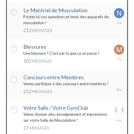
2022
Le Matériel de Musculation
Postez ici vos questions et tests des appareils de
8
musculation !
février
213
MESSAGES
2023
Blessures
Une blessure ? C'est par la que ca se passe !
19
102
MESSAGES
janvier
2017
Concours entre Membres
22
avril
Venez participer à des concours entre membres !
2016
252
MESSAGES
Votre Salle / Votre GymClub
Venez donner des renseignement et impressions
26
sur votre Salle de Musculation !
novembre
27
MESSAGES
2017