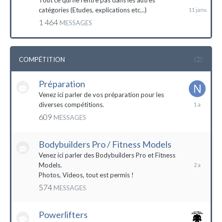
Tout ce qui ne rentre pas dans les autres
catégories (Etudes, explications etc...)
1 464
MESSAGES
COMPÉTITION
Préparation
Venez ici parler de vos préparation pour les
14
diverses compétitions.
décembre
609
MESSAGES
2022
Bodybuilders Pro / Fitness Models
10
décembre
Venez ici parler des Bodybuilders Pro et Fitness
2021
Models.
Photos, Videos, tout est permis !
574
MESSAGES
Powerlifters