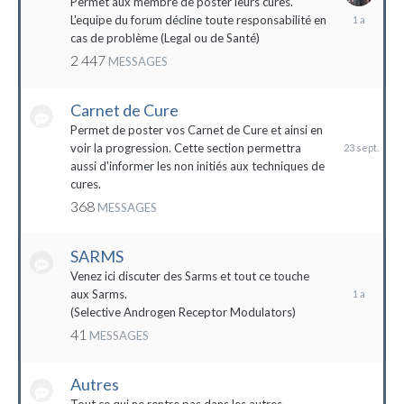
Permet aux membre de poster leurs cures.
28
L'equipe du forum décline toute responsabilité en
avril
cas de problème (Legal ou de Santé)
2023
2 447
MESSAGES
Carnet de Cure
23
septembre
Permet de poster vos Carnet de Cure et ainsi en
2023
voir la progression. Cette section permettra
aussi d'informer les non initiés aux techniques de
cures.
368
MESSAGES
SARMS
28
décembre
Venez ici discuter des Sarms et tout ce touche
2022
aux Sarms.
(Selective Androgen Receptor Modulators)
41
MESSAGES
Autres
11
janvier