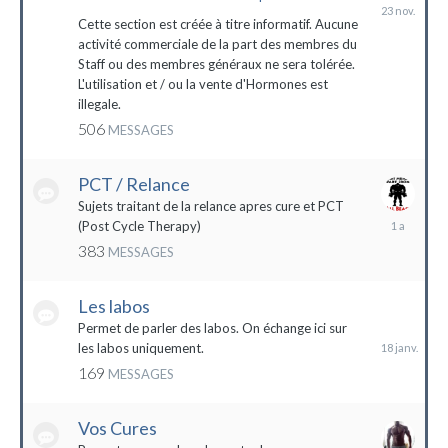
23
novembre
Cette section est créée à titre informatif. Aucune
2023
activité commerciale de la part des membres du
Staff ou des membres généraux ne sera tolérée.
L'utilisation et / ou la vente d'Hormones est
illegale.
506
MESSAGES
PCT / Relance
Sujets traitant de la relance apres cure et PCT
13
(Post Cycle Therapy)
mai
383
MESSAGES
2023
Les labos
18
janvier
Permet de parler des labos. On échange ici sur
les labos uniquement.
169
MESSAGES
Vos Cures