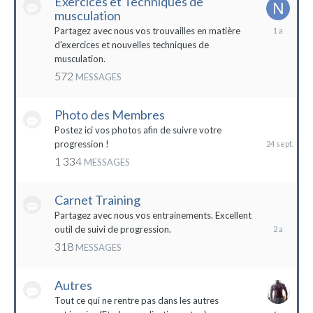
Exercices et Techniques de
musculation
25
Partagez avec nous vos trouvailles en matière
décembre
d'exercices et nouvelles techniques de
2022
musculation.
572
MESSAGES
Photo des Membres
24
septembre
Postez ici vos photos afin de suivre votre
2023
progression !
1 334
MESSAGES
Carnet Training
28
mai
Partagez avec nous vos entrainements. Excellent
2022
outil de suivi de progression.
318
MESSAGES
Autres
Tout ce qui ne rentre pas dans les autres
10