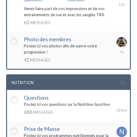
il
y
Venez faire part de vos impressions et de vos
a
entrainements de rue et avec les sangles TRX.
15
62
MESSAGES
heures
Photo des membres
Postez ici vos photos afin de suivre votre
18
progression !
octobre
42
MESSAGES
2016
NUTRITION
Questions
14
février
Postez ici vos questions sur la Nutrition Sportive
688
MESSAGES
Prise de Masse
Postez ici vos programmes nutritionnels pour la