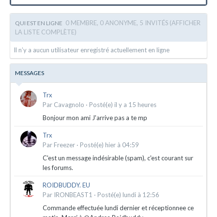
0 MEMBRE, 0 ANONYME, 5 INVITÉS
(AFFICHER
QUI EST EN LIGNE
LA LISTE COMPLÈTE)
Il n’y a aucun utilisateur enregistré actuellement en ligne
MESSAGES
Trx
Par
Cavagnolo
·
Posté(e)
il y a 15 heures
Bonjour mon ami J'arrive pas a te mp
Trx
Par
Freezer
·
Posté(e)
hier à 04:59
C'est un message indésirable (spam), c'est courant sur
les forums.
ROIDBUDDY. EU
Par
IRONBEAST1
·
Posté(e)
lundi à 12:56
Commande effectuée lundi dernier et réceptionnee ce