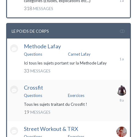
catégories (Etudes, explications etc...)
mai
318
MESSAGES
2023
LE POIDS DE CORPS
Methode Lafay
17
janvier
Questions
Carnet Lafay
2023
Ici tous les sujets portant sur la Methode Lafay
33
MESSAGES
Crossfit
Questions
Exercices
27
décembre
Tous les sujets traitant du Crossfit !
2015
19
MESSAGES
Street Workout & TRX
Questions
Exercices