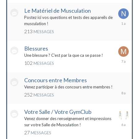
2022
Le Matériel de Musculation
Postez ici vos questions et tests des appareils de
8
musculation !
février
213
MESSAGES
2023
Blessures
Une blessure ? C'est par la que ca se passe !
19
102
MESSAGES
janvier
2017
Concours entre Membres
22
avril
Venez participer à des concours entre membres !
2016
252
MESSAGES
Votre Salle / Votre GymClub
Venez donner des renseignement et impressions
26
sur votre Salle de Musculation !
novembre
27
MESSAGES
2017