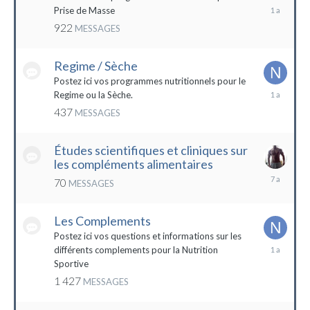
19
Prise de Masse
décembre
922
MESSAGES
2022
Regime / Sèche
Postez ici vos programmes nutritionnels pour le
18
Regime ou la Sèche.
mars
437
MESSAGES
2023
Études scientifiques et cliniques sur
les compléments alimentaires
18
70
MESSAGES
octobre
2016
Les Complements
Postez ici vos questions et informations sur les
3
différents complements pour la Nutrition
janvier
Sportive
2023
1 427
MESSAGES