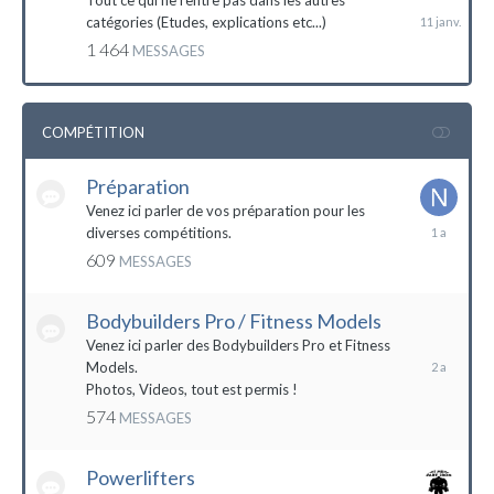
Tout ce qui ne rentre pas dans les autres
catégories (Etudes, explications etc...)
1 464
MESSAGES
COMPÉTITION
Préparation
Venez ici parler de vos préparation pour les
14
diverses compétitions.
décembre
609
MESSAGES
2022
Bodybuilders Pro / Fitness Models
10
décembre
Venez ici parler des Bodybuilders Pro et Fitness
2021
Models.
Photos, Videos, tout est permis !
574
MESSAGES
Powerlifters