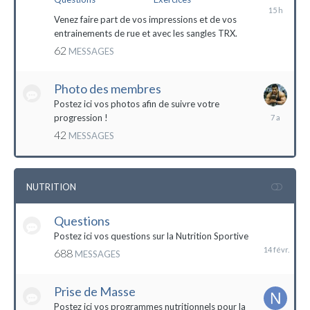
il
y
Venez faire part de vos impressions et de vos
a
entrainements de rue et avec les sangles TRX.
15
62
MESSAGES
heures
Photo des membres
Postez ici vos photos afin de suivre votre
18
progression !
octobre
42
MESSAGES
2016
NUTRITION
Questions
14
février
Postez ici vos questions sur la Nutrition Sportive
688
MESSAGES
Prise de Masse
Postez ici vos programmes nutritionnels pour la