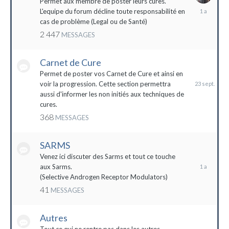
Permet aux membre de poster leurs cures.
28
L'equipe du forum décline toute responsabilité en
avril
cas de problème (Legal ou de Santé)
2023
2 447
MESSAGES
Carnet de Cure
23
septembre
Permet de poster vos Carnet de Cure et ainsi en
2023
voir la progression. Cette section permettra
aussi d'informer les non initiés aux techniques de
cures.
368
MESSAGES
SARMS
28
décembre
Venez ici discuter des Sarms et tout ce touche
2022
aux Sarms.
(Selective Androgen Receptor Modulators)
41
MESSAGES
Autres
11
janvier