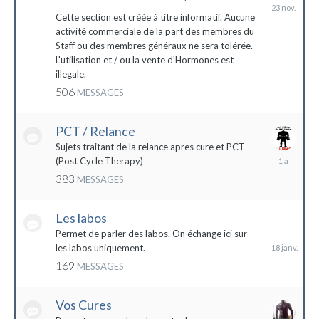
23
novembre
Cette section est créée à titre informatif. Aucune
2023
activité commerciale de la part des membres du
Staff ou des membres généraux ne sera tolérée.
L'utilisation et / ou la vente d'Hormones est
illegale.
506
MESSAGES
PCT / Relance
Sujets traitant de la relance apres cure et PCT
13
(Post Cycle Therapy)
mai
383
MESSAGES
2023
Les labos
18
janvier
Permet de parler des labos. On échange ici sur
les labos uniquement.
169
MESSAGES
Vos Cures