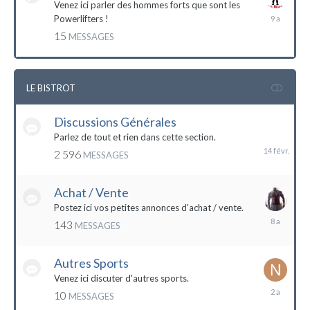
Venez ici parler des hommes forts que sont les
7
Powerlifters !
décembre
15
MESSAGES
2014
LE BISTROT
Discussions Générales
14
février
Parlez de tout et rien dans cette section.
2 596
MESSAGES
Achat / Vente
Postez ici vos petites annonces d'achat / vente.
9
143
MESSAGES
mars
2016
Autres Sports
Venez ici discuter d'autres sports.
18
10
MESSAGES
février