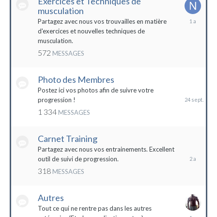
Exercices et Techniques de
musculation
25
Partagez avec nous vos trouvailles en matière
décembre
d'exercices et nouvelles techniques de
2022
musculation.
572
MESSAGES
Photo des Membres
24
septembre
Postez ici vos photos afin de suivre votre
2023
progression !
1 334
MESSAGES
Carnet Training
28
mai
Partagez avec nous vos entrainements. Excellent
2022
outil de suivi de progression.
318
MESSAGES
Autres
Tout ce qui ne rentre pas dans les autres
10