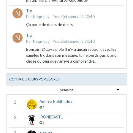
matin. Merci à @Andrea Roidbuddy
Trx
Par
Naqmuay
·
Posté(e)
samedi à 20:40
Ça parle de dents de dents
Trx
Par
Naqmuay
·
Posté(e)
samedi à 20:40
Bonsoir! @Cavagnolo Il n’y a aucun rapport avec les
sangles trx dans son message, tu ne perds pas grand
chose du peu que j’arrive à comprendre..
CONTRIBUTEURS POPULAIRES
Semaine
1
Andrea Roidbuddy
1
2
IRONBEAST1
1
3
Freezer