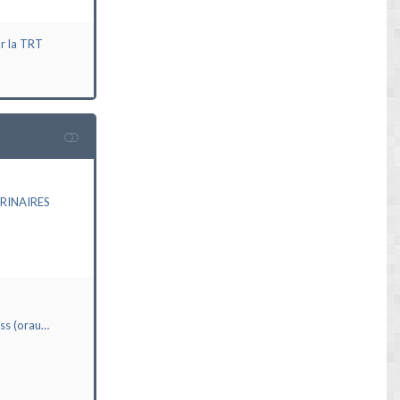
ur la TRT
RINAIRES
ass (orau…