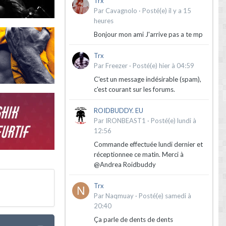
Trx
Par
Cavagnolo
·
Posté(e)
il y a 15
heures
Bonjour mon ami J'arrive pas a te mp
Trx
Par
Freezer
·
Posté(e)
hier à 04:59
C'est un message indésirable (spam),
c'est courant sur les forums.
ROIDBUDDY. EU
Par
IRONBEAST1
·
Posté(e)
lundi à
12:56
Commande effectuée lundi dernier et
réceptionnee ce matin. Merci à
@Andrea Roidbuddy
Trx
Par
Naqmuay
·
Posté(e)
samedi à
20:40
Ça parle de dents de dents