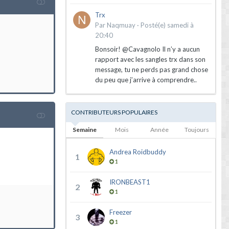
Trx
Par
Naqmuay
·
Posté(e)
samedi à
20:40
Bonsoir! @Cavagnolo Il n’y a aucun
rapport avec les sangles trx dans son
message, tu ne perds pas grand chose
du peu que j’arrive à comprendre..
CONTRIBUTEURS POPULAIRES
Semaine
Mois
Année
Toujours
Andrea Roidbuddy
1
1
IRONBEAST1
2
1
Freezer
3
1