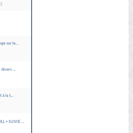
22
ge sur le…
 divers …
t à la t…
L + SUIVIE …