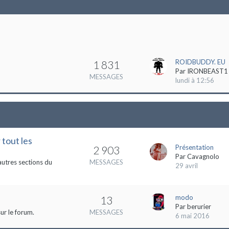
ROIDBUDDY. EU
1 831
Par
IRONBEAST1
MESSAGES
lundi à 12:56
 tout les
Présentation
2 903
Par
Cavagnolo
autres sections du
MESSAGES
29 avril
modo
13
Par
berurier
ur le forum.
MESSAGES
6 mai 2016