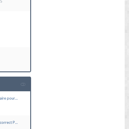
15
aire pour…
correct P…