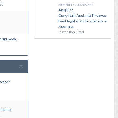
23
MEMBRE LE PLUS RÉCENT
Akuji972
Crazy Bulk Australia Reviews.
Best legal anabolic steroids in
Australia
Inscription
3 mai
miers body…
icace ?
débuter