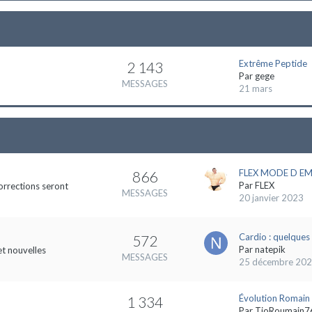
Extrême Peptide
2 143
Par
gege
MESSAGES
21 mars
FLEX MODE D EMP
866
Par
FLEX
orrections seront
MESSAGES
20 janvier 2023
Cardio : quelques 
572
Par
natepik
et nouvelles
MESSAGES
25 décembre 20
Évolution Romain
1 334
Par
TioRoumain7