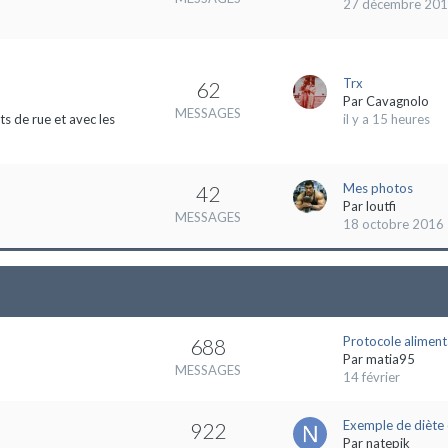
27 décembre 20
Trx
62
Par
Cavagnolo
MESSAGES
s de rue et avec les
il y a 15 heures
Mes photos
42
Par
loutfi
MESSAGES
18 octobre 2016
Protocole aliment
688
Par
matia95
MESSAGES
14 février
Exemple de diète 
922
Par
natepik