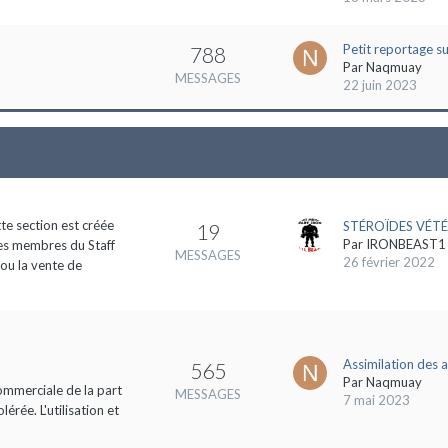
Petit reportage s
788
Par
Naqmuay
MESSAGES
22 juin 2023
tte section est créée
STÉROÏDES VÉTÉ
19
Par
IRONBEAST1
des membres du Staff
MESSAGES
26 février 2022
 ou la vente de
Assimilation des 
565
Par
Naqmuay
commerciale de la part
MESSAGES
7 mai 2023
rée. L'utilisation et