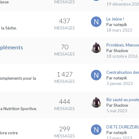
Masse
MESSAGES
19 décembre 20
Le Jeûne !
437
Par
natepik
 la Sèche.
MESSAGES
18 mars 2023
Protéines. Menson
70
ompléments
Par
Shadow
MESSAGES
18 octobre 2016
Centralisation des
1 427
Par
natepik
s complements pour la
MESSAGES
3 janvier 2023
Riz sauté au poule
444
Par
Shadow
la Nutrition Sportive.
MESSAGES
5 mai 2023
DIETE DUREZDBUL
299
Par
natepik
ivre votre
MESSAGES
13 mars 2023