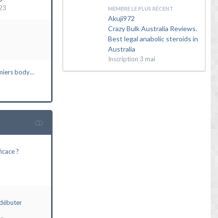
23
MEMBRE LE PLUS RÉCENT
Akuji972
Crazy Bulk Australia Reviews.
Best legal anabolic steroids in
Australia
Inscription
3 mai
miers body…
icace ?
débuter