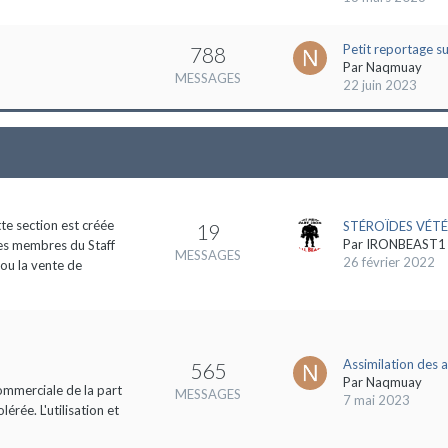
Petit reportage s
788
Par
Naqmuay
MESSAGES
22 juin 2023
tte section est créée
STÉROÏDES VÉTÉ
19
Par
IRONBEAST1
des membres du Staff
MESSAGES
26 février 2022
 ou la vente de
Assimilation des 
565
Par
Naqmuay
commerciale de la part
MESSAGES
7 mai 2023
rée. L'utilisation et