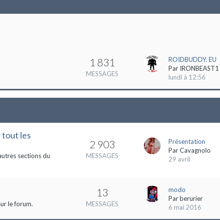
ROIDBUDDY. EU
1 831
Par
IRONBEAST1
MESSAGES
lundi à 12:56
 tout les
Présentation
2 903
Par
Cavagnolo
autres sections du
MESSAGES
29 avril
modo
13
Par
berurier
ur le forum.
MESSAGES
6 mai 2016