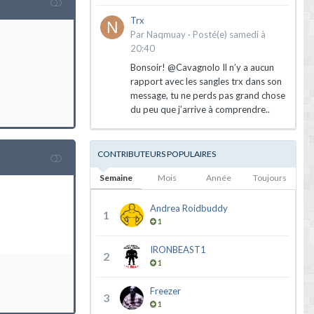
Trx
Par
Naqmuay
·
Posté(e)
samedi à
20:40
Bonsoir! @Cavagnolo Il n’y a aucun
rapport avec les sangles trx dans son
message, tu ne perds pas grand chose
du peu que j’arrive à comprendre..
CONTRIBUTEURS POPULAIRES
Semaine
Mois
Année
Toujours
Andrea Roidbuddy
1
1
IRONBEAST1
2
1
Freezer
3
1