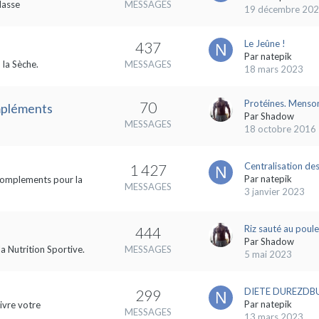
Masse
MESSAGES
19 décembre 20
Le Jeûne !
437
Par
natepik
 la Sèche.
MESSAGES
18 mars 2023
Protéines. Menson
70
ompléments
Par
Shadow
MESSAGES
18 octobre 2016
Centralisation des
1 427
Par
natepik
s complements pour la
MESSAGES
3 janvier 2023
Riz sauté au poule
444
Par
Shadow
la Nutrition Sportive.
MESSAGES
5 mai 2023
DIETE DUREZDBUL
299
Par
natepik
ivre votre
MESSAGES
13 mars 2023