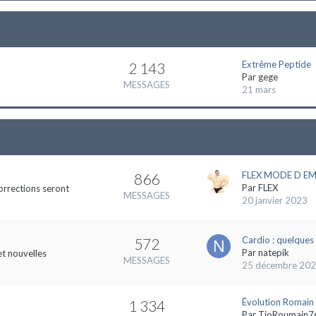
Extrême Peptide
2 143
Par
gege
MESSAGES
21 mars
FLEX MODE D EMP
866
Par
FLEX
orrections seront
MESSAGES
20 janvier 2023
Cardio : quelques 
572
Par
natepik
et nouvelles
MESSAGES
25 décembre 20
Évolution Romain
1 334
Par
TioRoumain7