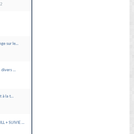
22
ge sur le…
 divers …
t à la t…
L + SUIVIE …