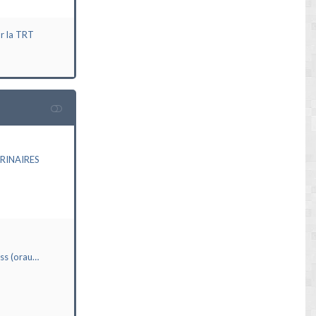
ur la TRT
RINAIRES
ass (orau…