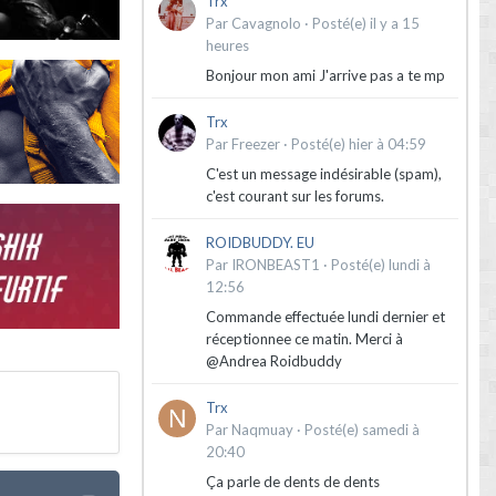
Trx
Par
Cavagnolo
·
Posté(e)
il y a 15
heures
Bonjour mon ami J'arrive pas a te mp
Trx
Par
Freezer
·
Posté(e)
hier à 04:59
C'est un message indésirable (spam),
c'est courant sur les forums.
ROIDBUDDY. EU
Par
IRONBEAST1
·
Posté(e)
lundi à
12:56
Commande effectuée lundi dernier et
réceptionnee ce matin. Merci à
@Andrea Roidbuddy
Trx
Par
Naqmuay
·
Posté(e)
samedi à
20:40
Ça parle de dents de dents