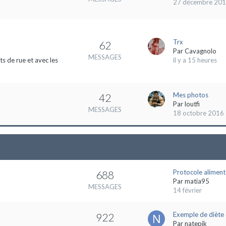
27 décembre 20
Trx
62
Par
Cavagnolo
MESSAGES
s de rue et avec les
il y a 15 heures
Mes photos
42
Par
loutfi
MESSAGES
18 octobre 2016
Protocole aliment
688
Par
matia95
MESSAGES
14 février
Exemple de diète 
922
Par
natepik