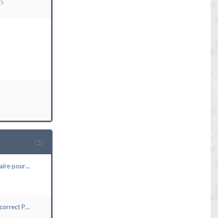
15
aire pour…
correct P…