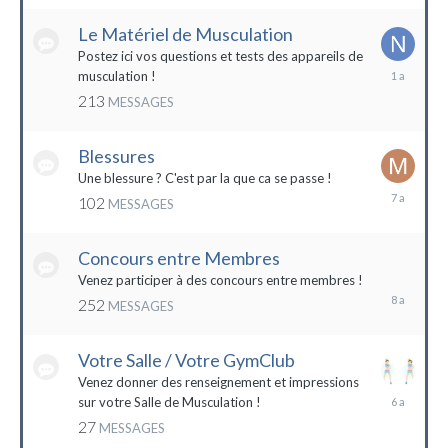
2022
Le Matériel de Musculation
Postez ici vos questions et tests des appareils de
8
musculation !
février
213
MESSAGES
2023
Blessures
Une blessure ? C'est par la que ca se passe !
19
102
MESSAGES
janvier
2017
Concours entre Membres
22
avril
Venez participer à des concours entre membres !
2016
252
MESSAGES
Votre Salle / Votre GymClub
Venez donner des renseignement et impressions
26
sur votre Salle de Musculation !
novembre
27
MESSAGES
2017