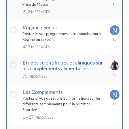
19
Prise de Masse
décembre
922
MESSAGES
2022
Regime / Sèche
Postez ici vos programmes nutritionnels pour le
18
Regime ou la Sèche.
mars
437
MESSAGES
2023
Études scientifiques et cliniques sur
les compléments alimentaires
18
70
MESSAGES
octobre
2016
Les Complements
Postez ici vos questions et informations sur les
3
différents complements pour la Nutrition
janvier
Sportive
2023
1 427
MESSAGES