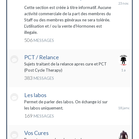
23
novembre
Cette section est créée à titre informatif. Aucune
2023
activité commerciale de la part des membres du
Staff ou des membres généraux ne sera tolérée.
L'utilisation et / ou la vente d'Hormones est
illegale.
506
MESSAGES
PCT / Relance
Sujets traitant de la relance apres cure et PCT
13
(Post Cycle Therapy)
mai
383
MESSAGES
2023
Les labos
18
janvier
Permet de parler des labos. On échange ici sur
les labos uniquement.
169
MESSAGES
Vos Cures