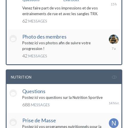
il
y
Venez faire part de vos impressions et de vos
a
entrainements de rue et avec les sangles TRX.
15
62
MESSAGES
heures
Photo des membres
Postez ici vos photos afin de suivre votre
18
progression !
octobre
42
MESSAGES
2016
NUTRITION
Questions
14
février
Postez ici vos questions sur la Nutrition Sportive
688
MESSAGES
Prise de Masse
Postez ici vos programmes nutritionnels pour la