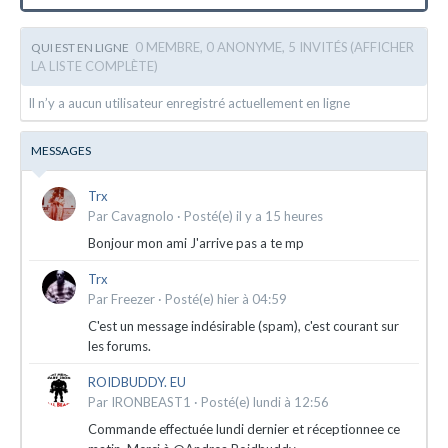
0 MEMBRE, 0 ANONYME, 5 INVITÉS
(AFFICHER
QUI EST EN LIGNE
LA LISTE COMPLÈTE)
Il n’y a aucun utilisateur enregistré actuellement en ligne
MESSAGES
Trx
Par
Cavagnolo
·
Posté(e)
il y a 15 heures
Bonjour mon ami J'arrive pas a te mp
Trx
Par
Freezer
·
Posté(e)
hier à 04:59
C'est un message indésirable (spam), c'est courant sur
les forums.
ROIDBUDDY. EU
Par
IRONBEAST1
·
Posté(e)
lundi à 12:56
Commande effectuée lundi dernier et réceptionnee ce