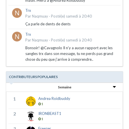
matin. Merci à @Andrea Roidbuddy
Trx
Par
Naqmuay
·
Posté(e)
samedi à 20:40
Ça parle de dents de dents
Trx
Par
Naqmuay
·
Posté(e)
samedi à 20:40
Bonsoir! @Cavagnolo Il n’y a aucun rapport avec les
sangles trx dans son message, tu ne perds pas grand
chose du peu que j’arrive à comprendre..
CONTRIBUTEURS POPULAIRES
Semaine
1
Andrea Roidbuddy
1
2
IRONBEAST1
1
3
Freezer