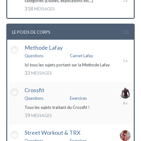
catégories (Etudes, explications etc...)
mai
318
MESSAGES
2023
LE POIDS DE CORPS
Methode Lafay
17
janvier
Questions
Carnet Lafay
2023
Ici tous les sujets portant sur la Methode Lafay
33
MESSAGES
Crossfit
Questions
Exercices
27
décembre
Tous les sujets traitant du Crossfit !
2015
19
MESSAGES
Street Workout & TRX
Questions
Exercices