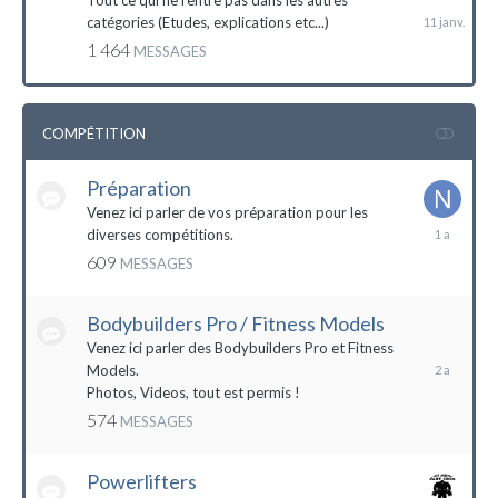
Tout ce qui ne rentre pas dans les autres
catégories (Etudes, explications etc...)
1 464
MESSAGES
COMPÉTITION
Préparation
Venez ici parler de vos préparation pour les
14
diverses compétitions.
décembre
609
MESSAGES
2022
Bodybuilders Pro / Fitness Models
10
décembre
Venez ici parler des Bodybuilders Pro et Fitness
2021
Models.
Photos, Videos, tout est permis !
574
MESSAGES
Powerlifters