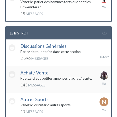
Venez ici parler des hommes forts que sont les
7
Powerlifters !
décembre
15
MESSAGES
2014
LE BISTROT
Discussions Générales
14
février
Parlez de tout et rien dans cette section.
2 596
MESSAGES
Achat / Vente
Postez ici vos petites annonces d'achat / vente.
9
143
MESSAGES
mars
2016
Autres Sports
Venez ici discuter d'autres sports.
18
10
MESSAGES
février