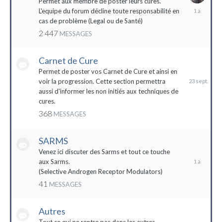
Permet aux membre de poster leurs cures.
28
L'equipe du forum décline toute responsabilité en
avril
cas de problème (Legal ou de Santé)
2023
2 447
MESSAGES
Carnet de Cure
23
septembre
Permet de poster vos Carnet de Cure et ainsi en
2023
voir la progression. Cette section permettra
aussi d'informer les non initiés aux techniques de
cures.
368
MESSAGES
SARMS
28
décembre
Venez ici discuter des Sarms et tout ce touche
2022
aux Sarms.
(Selective Androgen Receptor Modulators)
41
MESSAGES
Autres
11
janvier