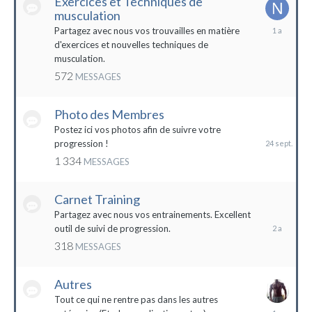
Exercices et Techniques de
musculation
25
Partagez avec nous vos trouvailles en matière
décembre
d'exercices et nouvelles techniques de
2022
musculation.
572
MESSAGES
Photo des Membres
24
septembre
Postez ici vos photos afin de suivre votre
2023
progression !
1 334
MESSAGES
Carnet Training
28
mai
Partagez avec nous vos entrainements. Excellent
2022
outil de suivi de progression.
318
MESSAGES
Autres
Tout ce qui ne rentre pas dans les autres
10