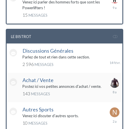
Venez ici parler des hommes forts que sont les
7
Powerlifters !
décembre
15
MESSAGES
2014
LE BISTROT
Discussions Générales
14
février
Parlez de tout et rien dans cette section.
2 596
MESSAGES
Achat / Vente
Postez ici vos petites annonces d'achat / vente.
9
143
MESSAGES
mars
2016
Autres Sports
Venez ici discuter d'autres sports.
18
10
MESSAGES
février