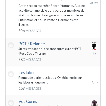
23
novembre
Cette section est créée à titre informatif. Aucune
2023
activité commerciale de la part des membres du
Staff ou des membres généraux ne sera tolérée.
L'utilisation et / ou la vente d'Hormones est
illegale.
506
MESSAGES
PCT / Relance
Sujets traitant de la relance apres cure et PCT
13
(Post Cycle Therapy)
mai
383
MESSAGES
2023
Les labos
18
janvier
Permet de parler des labos. On échange ici sur
les labos uniquement.
169
MESSAGES
Vos Cures