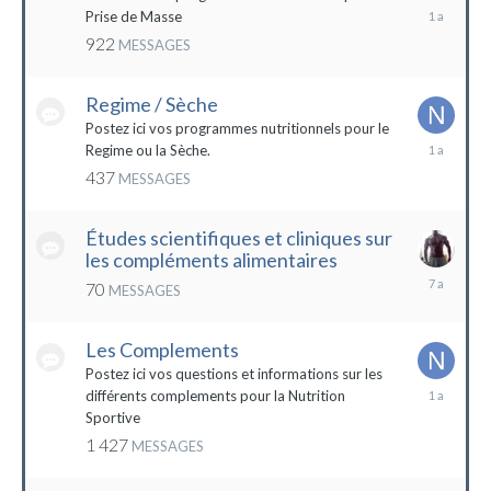
19
Prise de Masse
décembre
922
MESSAGES
2022
Regime / Sèche
Postez ici vos programmes nutritionnels pour le
18
Regime ou la Sèche.
mars
437
MESSAGES
2023
Études scientifiques et cliniques sur
les compléments alimentaires
18
70
MESSAGES
octobre
2016
Les Complements
Postez ici vos questions et informations sur les
3
différents complements pour la Nutrition
janvier
Sportive
2023
1 427
MESSAGES