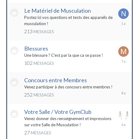
2022
Le Matériel de Musculation
Postez ici vos questions et tests des appareils de
8
musculation !
février
213
MESSAGES
2023
Blessures
Une blessure ? C'est par la que ca se passe !
19
102
MESSAGES
janvier
2017
Concours entre Membres
22
avril
Venez participer à des concours entre membres !
2016
252
MESSAGES
Votre Salle / Votre GymClub
Venez donner des renseignement et impressions
26
sur votre Salle de Musculation !
novembre
27
MESSAGES
2017