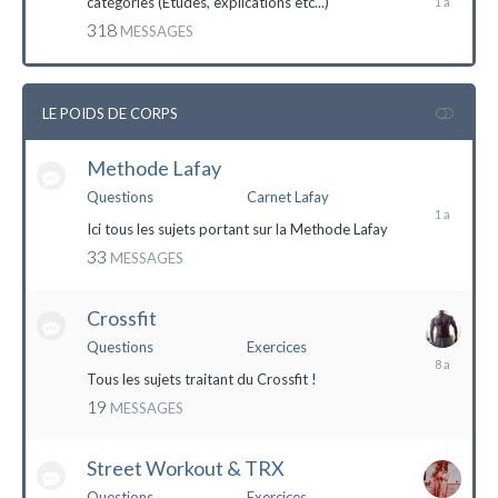
catégories (Etudes, explications etc...)
mai
318
MESSAGES
2023
LE POIDS DE CORPS
Methode Lafay
17
janvier
Questions
Carnet Lafay
2023
Ici tous les sujets portant sur la Methode Lafay
33
MESSAGES
Crossfit
Questions
Exercices
27
décembre
Tous les sujets traitant du Crossfit !
2015
19
MESSAGES
Street Workout & TRX
Questions
Exercices