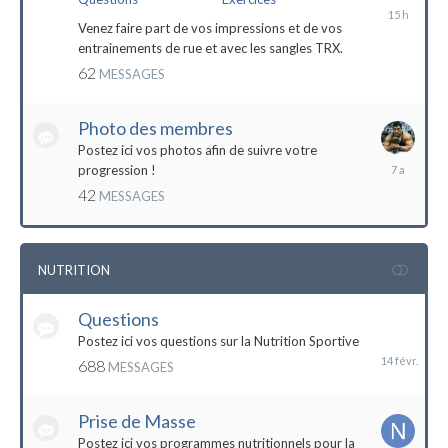
il
y
Venez faire part de vos impressions et de vos
a
entrainements de rue et avec les sangles TRX.
15
62
MESSAGES
heures
Photo des membres
Postez ici vos photos afin de suivre votre
18
progression !
octobre
42
MESSAGES
2016
NUTRITION
Questions
14
février
Postez ici vos questions sur la Nutrition Sportive
688
MESSAGES
Prise de Masse
Postez ici vos programmes nutritionnels pour la