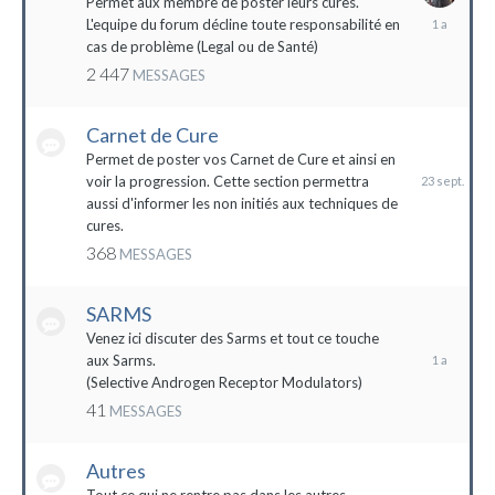
Permet aux membre de poster leurs cures.
28
L'equipe du forum décline toute responsabilité en
avril
cas de problème (Legal ou de Santé)
2023
2 447
MESSAGES
Carnet de Cure
23
septembre
Permet de poster vos Carnet de Cure et ainsi en
2023
voir la progression. Cette section permettra
aussi d'informer les non initiés aux techniques de
cures.
368
MESSAGES
SARMS
28
décembre
Venez ici discuter des Sarms et tout ce touche
2022
aux Sarms.
(Selective Androgen Receptor Modulators)
41
MESSAGES
Autres
11
janvier