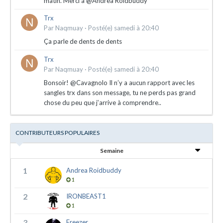
matin. Merci à @Andrea Roidbuddy
Trx
Par
Naqmuay
·
Posté(e)
samedi à 20:40
Ça parle de dents de dents
Trx
Par
Naqmuay
·
Posté(e)
samedi à 20:40
Bonsoir! @Cavagnolo Il n’y a aucun rapport avec les
sangles trx dans son message, tu ne perds pas grand
chose du peu que j’arrive à comprendre..
CONTRIBUTEURS POPULAIRES
Semaine
1
Andrea Roidbuddy
1
2
IRONBEAST1
1
3
Freezer