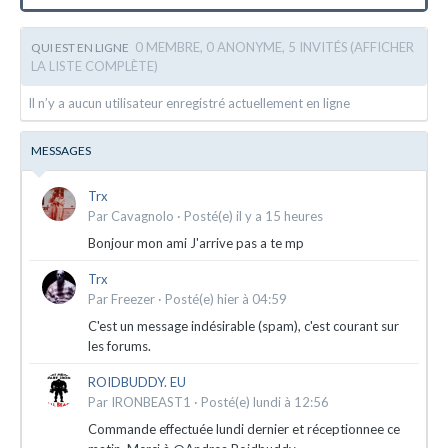
0 MEMBRE, 0 ANONYME, 5 INVITÉS
(AFFICHER
QUI EST EN LIGNE
LA LISTE COMPLÈTE)
Il n’y a aucun utilisateur enregistré actuellement en ligne
MESSAGES
Trx
Par
Cavagnolo
·
Posté(e)
il y a 15 heures
Bonjour mon ami J'arrive pas a te mp
Trx
Par
Freezer
·
Posté(e)
hier à 04:59
C'est un message indésirable (spam), c'est courant sur
les forums.
ROIDBUDDY. EU
Par
IRONBEAST1
·
Posté(e)
lundi à 12:56
Commande effectuée lundi dernier et réceptionnee ce