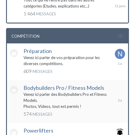
Tout ce qui ne rentre pas dans les autres
catégories (Etudes, explications etc...)
1 464
MESSAGES
COMPÉTITION
Préparation
Venez ici parler de vos préparation pour les
14
diverses compétitions.
décembre
609
MESSAGES
2022
Bodybuilders Pro / Fitness Models
10
décembre
Venez ici parler des Bodybuilders Pro et Fitness
2021
Models.
Photos, Videos, tout est permis !
574
MESSAGES
Powerlifters