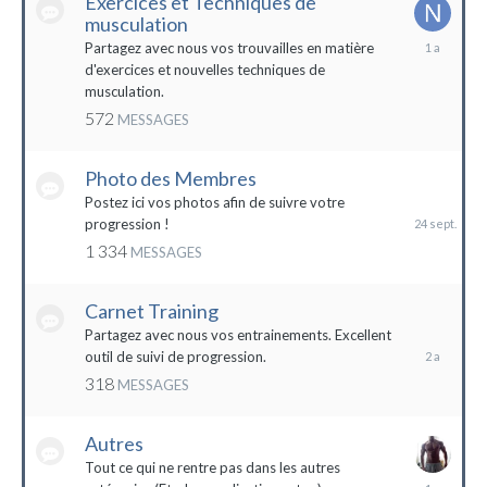
Exercices et Techniques de
musculation
25
Partagez avec nous vos trouvailles en matière
décembre
d'exercices et nouvelles techniques de
2022
musculation.
572
MESSAGES
Photo des Membres
24
septembre
Postez ici vos photos afin de suivre votre
2023
progression !
1 334
MESSAGES
Carnet Training
28
mai
Partagez avec nous vos entrainements. Excellent
2022
outil de suivi de progression.
318
MESSAGES
Autres
Tout ce qui ne rentre pas dans les autres
10