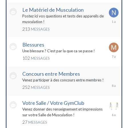
2022
Le Matériel de Musculation
Postez ici vos questions et tests des appareils de
8
musculation !
février
213
MESSAGES
2023
Blessures
Une blessure ? C'est par la que ca se passe !
19
102
MESSAGES
janvier
2017
Concours entre Membres
22
avril
Venez participer à des concours entre membres !
2016
252
MESSAGES
Votre Salle / Votre GymClub
Venez donner des renseignement et impressions
26
sur votre Salle de Musculation !
novembre
27
MESSAGES
2017