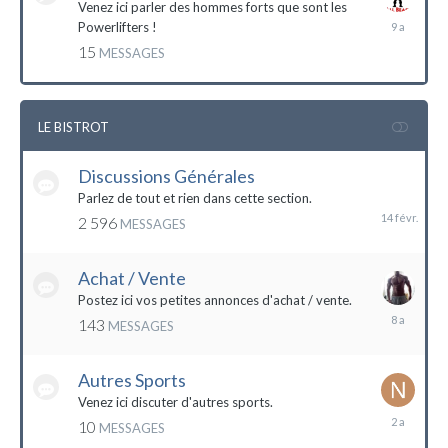
Venez ici parler des hommes forts que sont les
7
Powerlifters !
décembre
15
MESSAGES
2014
LE BISTROT
Discussions Générales
14
février
Parlez de tout et rien dans cette section.
2 596
MESSAGES
Achat / Vente
Postez ici vos petites annonces d'achat / vente.
9
143
MESSAGES
mars
2016
Autres Sports
Venez ici discuter d'autres sports.
18
10
MESSAGES
février