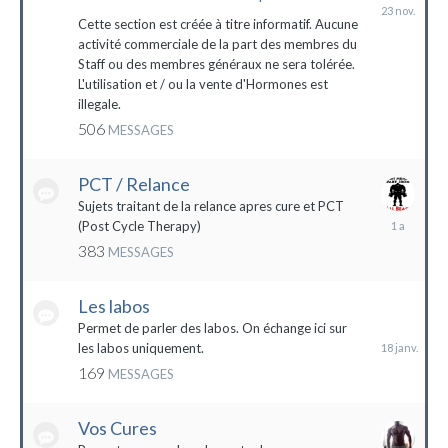
23
novembre
Cette section est créée à titre informatif. Aucune
2023
activité commerciale de la part des membres du
Staff ou des membres généraux ne sera tolérée.
L'utilisation et / ou la vente d'Hormones est
illegale.
506
MESSAGES
PCT / Relance
Sujets traitant de la relance apres cure et PCT
13
(Post Cycle Therapy)
mai
383
MESSAGES
2023
Les labos
18
janvier
Permet de parler des labos. On échange ici sur
les labos uniquement.
169
MESSAGES
Vos Cures