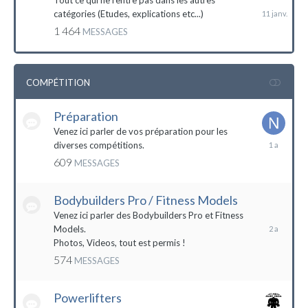
Tout ce qui ne rentre pas dans les autres
catégories (Etudes, explications etc...)
1 464
MESSAGES
COMPÉTITION
Préparation
Venez ici parler de vos préparation pour les
14
diverses compétitions.
décembre
609
MESSAGES
2022
Bodybuilders Pro / Fitness Models
10
décembre
Venez ici parler des Bodybuilders Pro et Fitness
2021
Models.
Photos, Videos, tout est permis !
574
MESSAGES
Powerlifters