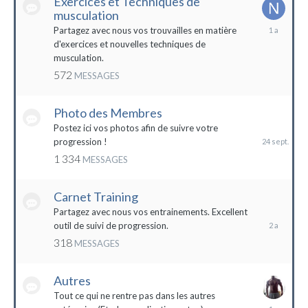
Exercices et Techniques de
musculation
25
Partagez avec nous vos trouvailles en matière
décembre
d'exercices et nouvelles techniques de
2022
musculation.
572
MESSAGES
Photo des Membres
24
septembre
Postez ici vos photos afin de suivre votre
2023
progression !
1 334
MESSAGES
Carnet Training
28
mai
Partagez avec nous vos entrainements. Excellent
2022
outil de suivi de progression.
318
MESSAGES
Autres
Tout ce qui ne rentre pas dans les autres
10