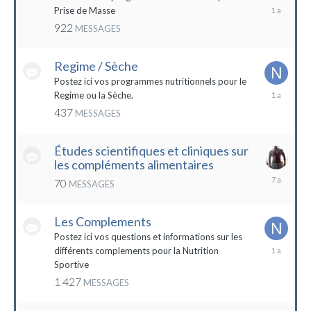
19
Prise de Masse
décembre
922
MESSAGES
2022
Regime / Sèche
Postez ici vos programmes nutritionnels pour le
18
Regime ou la Sèche.
mars
437
MESSAGES
2023
Études scientifiques et cliniques sur
les compléments alimentaires
18
70
MESSAGES
octobre
2016
Les Complements
Postez ici vos questions et informations sur les
3
différents complements pour la Nutrition
janvier
Sportive
2023
1 427
MESSAGES