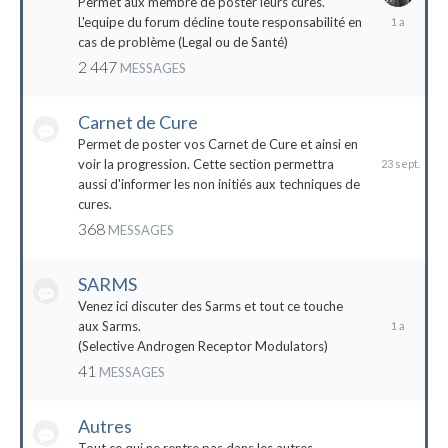
Permet aux membre de poster leurs cures.
28
L'equipe du forum décline toute responsabilité en
avril
cas de problème (Legal ou de Santé)
2023
2 447
MESSAGES
Carnet de Cure
23
septembre
Permet de poster vos Carnet de Cure et ainsi en
2023
voir la progression. Cette section permettra
aussi d'informer les non initiés aux techniques de
cures.
368
MESSAGES
SARMS
28
décembre
Venez ici discuter des Sarms et tout ce touche
2022
aux Sarms.
(Selective Androgen Receptor Modulators)
41
MESSAGES
Autres
11
janvier