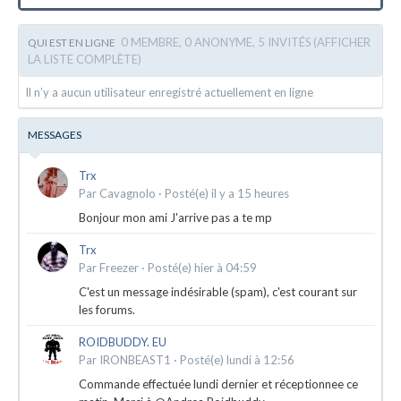
0 MEMBRE, 0 ANONYME, 5 INVITÉS
(AFFICHER
QUI EST EN LIGNE
LA LISTE COMPLÈTE)
Il n’y a aucun utilisateur enregistré actuellement en ligne
MESSAGES
Trx
Par
Cavagnolo
·
Posté(e)
il y a 15 heures
Bonjour mon ami J'arrive pas a te mp
Trx
Par
Freezer
·
Posté(e)
hier à 04:59
C'est un message indésirable (spam), c'est courant sur
les forums.
ROIDBUDDY. EU
Par
IRONBEAST1
·
Posté(e)
lundi à 12:56
Commande effectuée lundi dernier et réceptionnee ce