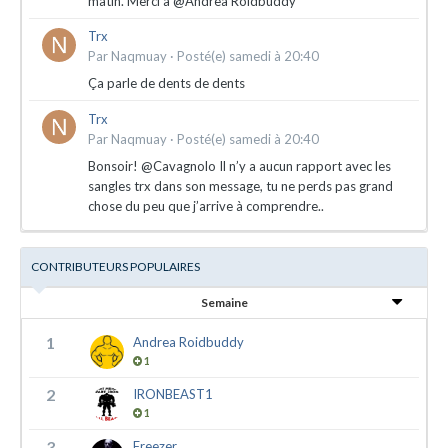
matin. Merci à @Andrea Roidbuddy
Trx
Par
Naqmuay
·
Posté(e)
samedi à 20:40
Ça parle de dents de dents
Trx
Par
Naqmuay
·
Posté(e)
samedi à 20:40
Bonsoir! @Cavagnolo Il n’y a aucun rapport avec les
sangles trx dans son message, tu ne perds pas grand
chose du peu que j’arrive à comprendre..
CONTRIBUTEURS POPULAIRES
Semaine
1
Andrea Roidbuddy
1
2
IRONBEAST1
1
3
Freezer