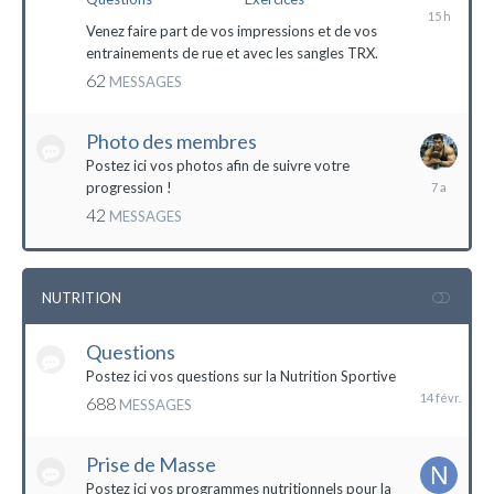
il
y
Venez faire part de vos impressions et de vos
a
entrainements de rue et avec les sangles TRX.
15
62
MESSAGES
heures
Photo des membres
Postez ici vos photos afin de suivre votre
18
progression !
octobre
42
MESSAGES
2016
NUTRITION
Questions
14
février
Postez ici vos questions sur la Nutrition Sportive
688
MESSAGES
Prise de Masse
Postez ici vos programmes nutritionnels pour la