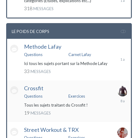
catégories (Etudes, explications etc...)
mai
318
MESSAGES
2023
LE POIDS DE CORPS
Methode Lafay
17
janvier
Questions
Carnet Lafay
2023
Ici tous les sujets portant sur la Methode Lafay
33
MESSAGES
Crossfit
Questions
Exercices
27
décembre
Tous les sujets traitant du Crossfit !
2015
19
MESSAGES
Street Workout & TRX
Questions
Exercices