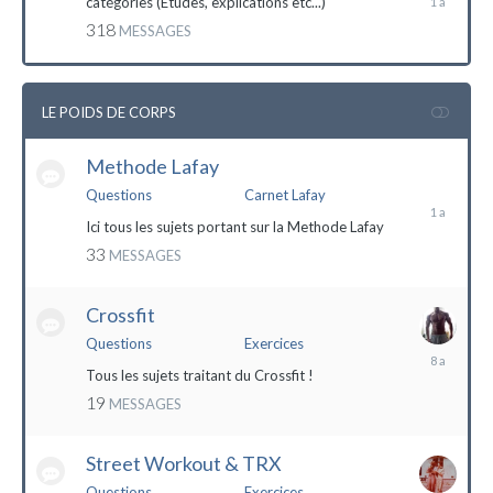
catégories (Etudes, explications etc...)
mai
318
MESSAGES
2023
LE POIDS DE CORPS
Methode Lafay
17
janvier
Questions
Carnet Lafay
2023
Ici tous les sujets portant sur la Methode Lafay
33
MESSAGES
Crossfit
Questions
Exercices
27
décembre
Tous les sujets traitant du Crossfit !
2015
19
MESSAGES
Street Workout & TRX
Questions
Exercices