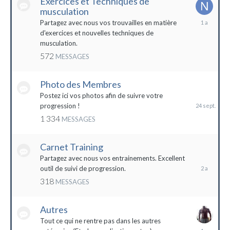
Exercices et Techniques de
musculation
25
Partagez avec nous vos trouvailles en matière
décembre
d'exercices et nouvelles techniques de
2022
musculation.
572
MESSAGES
Photo des Membres
24
septembre
Postez ici vos photos afin de suivre votre
2023
progression !
1 334
MESSAGES
Carnet Training
28
mai
Partagez avec nous vos entrainements. Excellent
2022
outil de suivi de progression.
318
MESSAGES
Autres
Tout ce qui ne rentre pas dans les autres
10