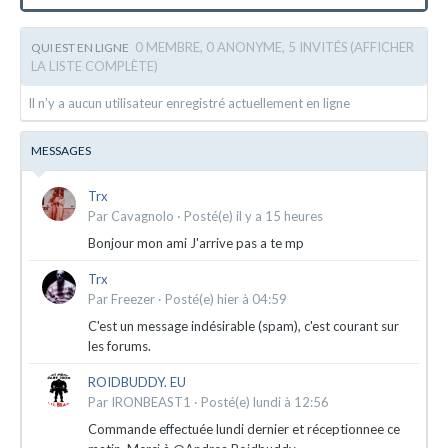
0 MEMBRE, 0 ANONYME, 5 INVITÉS
(AFFICHER
QUI EST EN LIGNE
LA LISTE COMPLÈTE)
Il n’y a aucun utilisateur enregistré actuellement en ligne
MESSAGES
Trx
Par
Cavagnolo
·
Posté(e)
il y a 15 heures
Bonjour mon ami J'arrive pas a te mp
Trx
Par
Freezer
·
Posté(e)
hier à 04:59
C'est un message indésirable (spam), c'est courant sur
les forums.
ROIDBUDDY. EU
Par
IRONBEAST1
·
Posté(e)
lundi à 12:56
Commande effectuée lundi dernier et réceptionnee ce