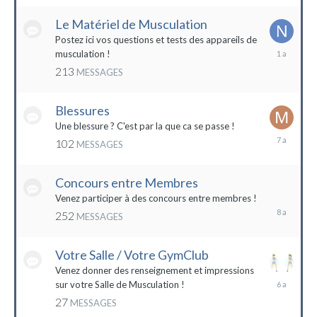
2022
Le Matériel de Musculation
Postez ici vos questions et tests des appareils de
8
musculation !
février
213
MESSAGES
2023
Blessures
Une blessure ? C'est par la que ca se passe !
19
102
MESSAGES
janvier
2017
Concours entre Membres
22
avril
Venez participer à des concours entre membres !
2016
252
MESSAGES
Votre Salle / Votre GymClub
Venez donner des renseignement et impressions
26
sur votre Salle de Musculation !
novembre
27
MESSAGES
2017