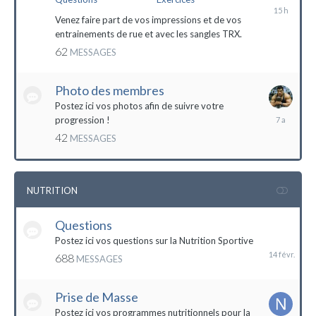
il
y
Venez faire part de vos impressions et de vos
a
entrainements de rue et avec les sangles TRX.
15
62
MESSAGES
heures
Photo des membres
Postez ici vos photos afin de suivre votre
18
progression !
octobre
42
MESSAGES
2016
NUTRITION
Questions
14
février
Postez ici vos questions sur la Nutrition Sportive
688
MESSAGES
Prise de Masse
Postez ici vos programmes nutritionnels pour la