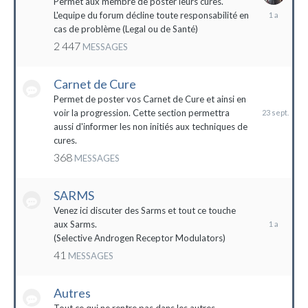
Permet aux membre de poster leurs cures.
28
L'equipe du forum décline toute responsabilité en
avril
cas de problème (Legal ou de Santé)
2023
2 447
MESSAGES
Carnet de Cure
23
septembre
Permet de poster vos Carnet de Cure et ainsi en
2023
voir la progression. Cette section permettra
aussi d'informer les non initiés aux techniques de
cures.
368
MESSAGES
SARMS
28
décembre
Venez ici discuter des Sarms et tout ce touche
2022
aux Sarms.
(Selective Androgen Receptor Modulators)
41
MESSAGES
Autres
11
janvier