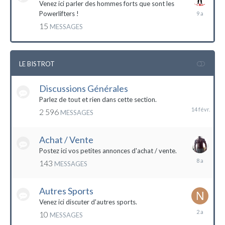
Venez ici parler des hommes forts que sont les
7
Powerlifters !
décembre
15
MESSAGES
2014
LE BISTROT
Discussions Générales
14
février
Parlez de tout et rien dans cette section.
2 596
MESSAGES
Achat / Vente
Postez ici vos petites annonces d'achat / vente.
9
143
MESSAGES
mars
2016
Autres Sports
Venez ici discuter d'autres sports.
18
10
MESSAGES
février