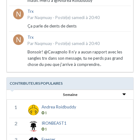
matin. Merci à @Andrea Roidbuddy
Trx
Par
Naqmuay
·
Posté(e)
samedi à 20:40
Ça parle de dents de dents
Trx
Par
Naqmuay
·
Posté(e)
samedi à 20:40
Bonsoir! @Cavagnolo Il n’y a aucun rapport avec les
sangles trx dans son message, tu ne perds pas grand
chose du peu que j’arrive à comprendre..
CONTRIBUTEURS POPULAIRES
Semaine
1
Andrea Roidbuddy
1
2
IRONBEAST1
1
3
Freezer