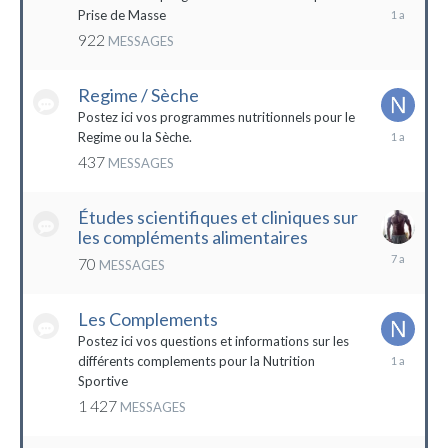
19
Prise de Masse
décembre
922
MESSAGES
2022
Regime / Sèche
Postez ici vos programmes nutritionnels pour le
18
Regime ou la Sèche.
mars
437
MESSAGES
2023
Études scientifiques et cliniques sur
les compléments alimentaires
18
70
MESSAGES
octobre
2016
Les Complements
Postez ici vos questions et informations sur les
3
différents complements pour la Nutrition
janvier
Sportive
2023
1 427
MESSAGES