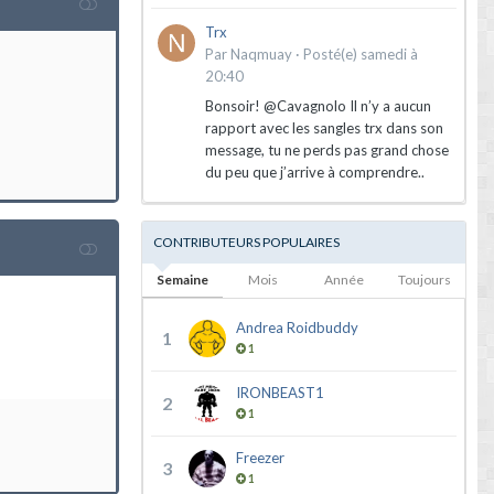
Trx
Par
Naqmuay
·
Posté(e)
samedi à
20:40
Bonsoir! @Cavagnolo Il n’y a aucun
rapport avec les sangles trx dans son
message, tu ne perds pas grand chose
du peu que j’arrive à comprendre..
CONTRIBUTEURS POPULAIRES
Semaine
Mois
Année
Toujours
Andrea Roidbuddy
1
1
IRONBEAST1
2
1
Freezer
3
1