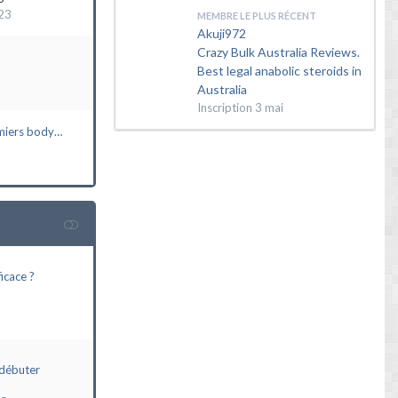
23
MEMBRE LE PLUS RÉCENT
Akuji972
Crazy Bulk Australia Reviews.
Best legal anabolic steroids in
Australia
Inscription
3 mai
miers body…
icace ?
débuter