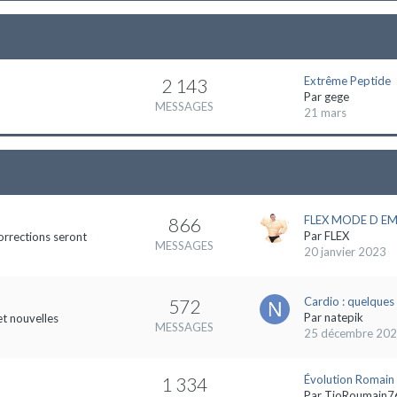
Extrême Peptide
2 143
Par
gege
MESSAGES
21 mars
FLEX MODE D EMP
866
Par
FLEX
orrections seront
MESSAGES
20 janvier 2023
Cardio : quelques 
572
Par
natepik
et nouvelles
MESSAGES
25 décembre 20
Évolution Romain
1 334
Par
TioRoumain7