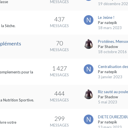
Masse
MESSAGES
19 décembre 20
Le Jeûne !
437
Par
natepik
 la Sèche.
MESSAGES
18 mars 2023
Protéines. Menson
70
ompléments
Par
Shadow
MESSAGES
18 octobre 2016
Centralisation des
1 427
Par
natepik
s complements pour la
MESSAGES
3 janvier 2023
Riz sauté au poule
444
Par
Shadow
la Nutrition Sportive.
MESSAGES
5 mai 2023
DIETE DUREZDBUL
299
Par
natepik
ivre votre
MESSAGES
13 mars 2023