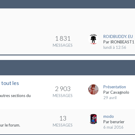
ROIDBUDDY. EU
1 831
Par
IRONBEAST1
MESSAGES
lundi à 12:56
 tout les
Présentation
2 903
Par
Cavagnolo
autres sections du
MESSAGES
29 avril
modo
13
Par
berurier
ur le forum.
MESSAGES
6 mai 2016