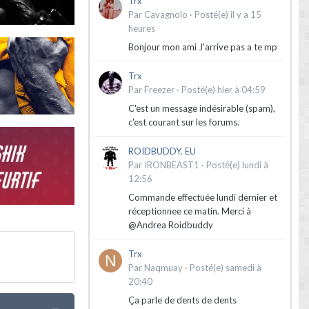
Trx
Par
Cavagnolo
·
Posté(e)
il y a 15
heures
Bonjour mon ami J'arrive pas a te mp
Trx
Par
Freezer
·
Posté(e)
hier à 04:59
C'est un message indésirable (spam),
c'est courant sur les forums.
ROIDBUDDY. EU
Par
IRONBEAST1
·
Posté(e)
lundi à
12:56
Commande effectuée lundi dernier et
réceptionnee ce matin. Merci à
@Andrea Roidbuddy
Trx
Par
Naqmuay
·
Posté(e)
samedi à
20:40
Ça parle de dents de dents