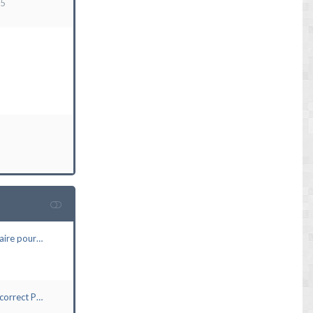
15
aire pour…
correct P…