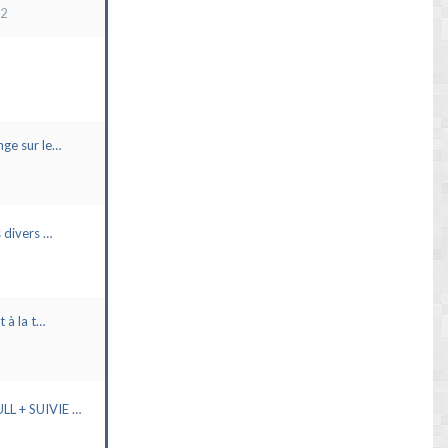
22
ge sur le…
 divers …
t à la t…
L + SUIVIE …