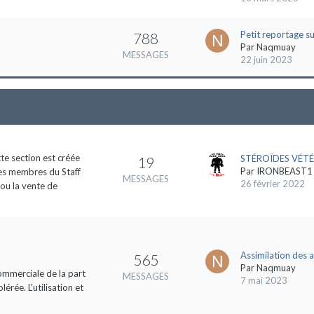
Petit reportage s
788
Par
Naqmuay
MESSAGES
22 juin 2023
tte section est créée
STÉROÏDES VÉTÉ
19
Par
IRONBEAST1
des membres du Staff
MESSAGES
26 février 2022
 ou la vente de
Assimilation des 
565
Par
Naqmuay
commerciale de la part
MESSAGES
7 mai 2023
rée. L'utilisation et