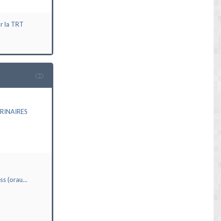
ur la TRT
RINAIRES
ass (orau…