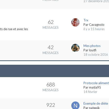
27 décembre 20
Trx
62
Par
Cavagnolo
MESSAGES
s de rue et avec les
il y a 15 heures
Mes photos
42
Par
loutfi
MESSAGES
18 octobre 2016
Protocole aliment
688
Par
matia95
MESSAGES
14 février
Exemple de diète 
922
Par
natepik