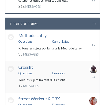
catégories (Etudes, explications etc...)
mai
318
MESSAGES
2023
LE POIDS DE CORPS
Methode Lafay
17
janvier
Questions
Carnet Lafay
2023
Ici tous les sujets portant sur la Methode Lafay
33
MESSAGES
Crossfit
Questions
Exercices
27
décembre
Tous les sujets traitant du Crossfit !
2015
19
MESSAGES
Street Workout & TRX
Questions
Exercices