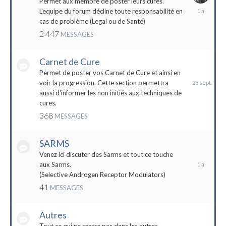
Permet aux membre de poster leurs cures.
28
L'equipe du forum décline toute responsabilité en
avril
cas de problème (Legal ou de Santé)
2023
2 447
MESSAGES
Carnet de Cure
23
septembre
Permet de poster vos Carnet de Cure et ainsi en
2023
voir la progression. Cette section permettra
aussi d'informer les non initiés aux techniques de
cures.
368
MESSAGES
SARMS
28
décembre
Venez ici discuter des Sarms et tout ce touche
2022
aux Sarms.
(Selective Androgen Receptor Modulators)
41
MESSAGES
Autres
11
janvier