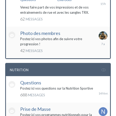
il
y
Venez faire part de vos impressions et de vos
a
entrainements de rue et avec les sangles TRX.
15
62
MESSAGES
heures
Photo des membres
Postez ici vos photos afin de suivre votre
18
progression !
octobre
42
MESSAGES
2016
NUTRITION
Questions
14
février
Postez ici vos questions sur la Nutrition Sportive
688
MESSAGES
Prise de Masse
Postez ici vos programmes nutritionnels pour la