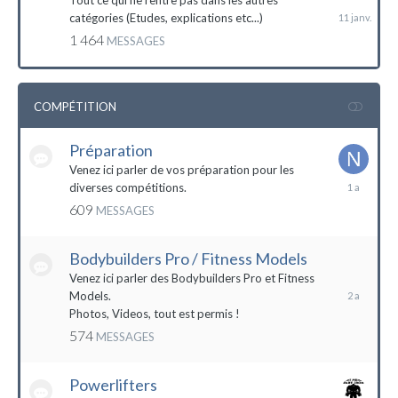
Tout ce qui ne rentre pas dans les autres
catégories (Etudes, explications etc...)
1 464
MESSAGES
COMPÉTITION
Préparation
Venez ici parler de vos préparation pour les
14
diverses compétitions.
décembre
609
MESSAGES
2022
Bodybuilders Pro / Fitness Models
10
décembre
Venez ici parler des Bodybuilders Pro et Fitness
2021
Models.
Photos, Videos, tout est permis !
574
MESSAGES
Powerlifters