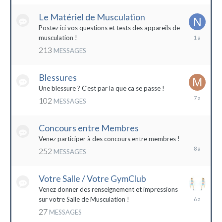
2022
Le Matériel de Musculation
Postez ici vos questions et tests des appareils de
8
musculation !
février
213
MESSAGES
2023
Blessures
Une blessure ? C'est par la que ca se passe !
19
102
MESSAGES
janvier
2017
Concours entre Membres
22
avril
Venez participer à des concours entre membres !
2016
252
MESSAGES
Votre Salle / Votre GymClub
Venez donner des renseignement et impressions
26
sur votre Salle de Musculation !
novembre
27
MESSAGES
2017