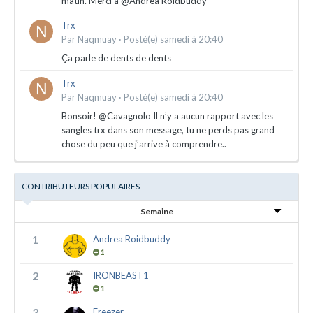
matin. Merci à @Andrea Roidbuddy
Trx
Par
Naqmuay
·
Posté(e)
samedi à 20:40
Ça parle de dents de dents
Trx
Par
Naqmuay
·
Posté(e)
samedi à 20:40
Bonsoir! @Cavagnolo Il n’y a aucun rapport avec les
sangles trx dans son message, tu ne perds pas grand
chose du peu que j’arrive à comprendre..
CONTRIBUTEURS POPULAIRES
Semaine
1
Andrea Roidbuddy
1
2
IRONBEAST1
1
3
Freezer