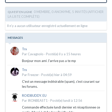
0 MEMBRE, 0 ANONYME, 5 INVITÉS
(AFFICHER
QUI EST EN LIGNE
LA LISTE COMPLÈTE)
Il n’y a aucun utilisateur enregistré actuellement en ligne
MESSAGES
Trx
Par
Cavagnolo
·
Posté(e)
il y a 15 heures
Bonjour mon ami J'arrive pas a te mp
Trx
Par
Freezer
·
Posté(e)
hier à 04:59
C'est un message indésirable (spam), c'est courant sur
les forums.
ROIDBUDDY. EU
Par
IRONBEAST1
·
Posté(e)
lundi à 12:56
Commande effectuée lundi dernier et réceptionnee ce