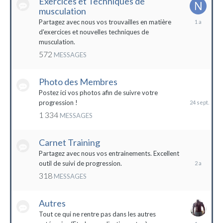
Exercices et Techniques de
musculation
25
Partagez avec nous vos trouvailles en matière
décembre
d'exercices et nouvelles techniques de
2022
musculation.
572
MESSAGES
Photo des Membres
24
septembre
Postez ici vos photos afin de suivre votre
2023
progression !
1 334
MESSAGES
Carnet Training
28
mai
Partagez avec nous vos entrainements. Excellent
2022
outil de suivi de progression.
318
MESSAGES
Autres
Tout ce qui ne rentre pas dans les autres
10