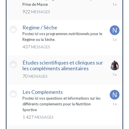
19
Prise de Masse
décembre
922
MESSAGES
2022
Regime / Sèche
Postez ici vos programmes nutritionnels pour le
18
Regime ou la Sèche.
mars
437
MESSAGES
2023
Études scientifiques et cliniques sur
les compléments alimentaires
18
70
MESSAGES
octobre
2016
Les Complements
Postez ici vos questions et informations sur les
3
différents complements pour la Nutrition
janvier
Sportive
2023
1 427
MESSAGES