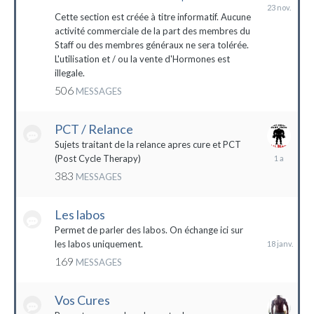
23
novembre
Cette section est créée à titre informatif. Aucune
2023
activité commerciale de la part des membres du
Staff ou des membres généraux ne sera tolérée.
L'utilisation et / ou la vente d'Hormones est
illegale.
506
MESSAGES
PCT / Relance
Sujets traitant de la relance apres cure et PCT
13
(Post Cycle Therapy)
mai
383
MESSAGES
2023
Les labos
18
janvier
Permet de parler des labos. On échange ici sur
les labos uniquement.
169
MESSAGES
Vos Cures