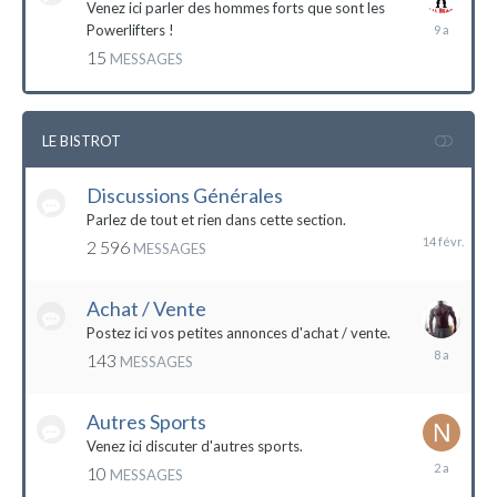
Venez ici parler des hommes forts que sont les
7
Powerlifters !
décembre
15
MESSAGES
2014
LE BISTROT
Discussions Générales
14
février
Parlez de tout et rien dans cette section.
2 596
MESSAGES
Achat / Vente
Postez ici vos petites annonces d'achat / vente.
9
143
MESSAGES
mars
2016
Autres Sports
Venez ici discuter d'autres sports.
18
10
MESSAGES
février