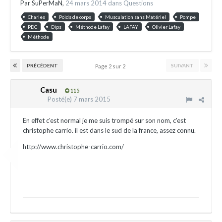
Par
SuPerMaN
,
24 mars 2014
dans
Questions
Charles
Poids de corps
Musculation sans Matériel
Pompe
PDC
Dips
Méthode Lafay
LAFAY
Olivier Lafay
Méthode
PRÉCÉDENT
SUIVANT
Page 2 sur 2
Casu
115
Posté(e)
7 mars 2015
En effet c'est normal je me suis trompé sur son nom, c'est
christophe carrio. il est dans le sud de la france, assez connu.
http://www.christophe-carrio.com/