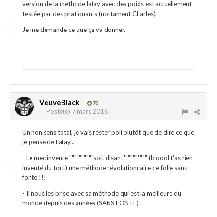
version de la methode lafay avec des poids est actuellement
testée par des pratiquants (nottament Charles).
Je me demande ce que ça va donner.
VeuveBlack
70
Posté(e)
7 mars 2016
Un non sens total, je vais rester poli plutôt que de dire ce que
je pense de Lafay...
- Le mec invente """"""""""soit disant"""""""""" (looool t'as rien
inventé du tout) une méthode révolutionnaire de folie sans
fonte !!!
- Il nous les brise avec sa méthode qui est la meilleure du
monde depuis des années (SANS FONTE)