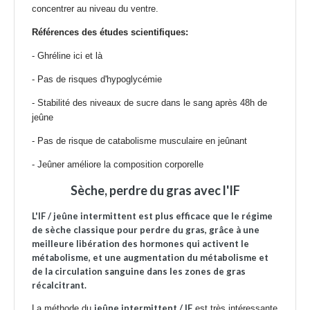
concentrer au niveau du ventre.
Références des études scientifiques:
-
Ghréline ici
et
là
-
Pas de risques d'hypoglycémie
-
Stabilité des niveaux de sucre dans le sang après 48h de
jeûne
-
Pas de risque de catabolisme musculaire en jeûnant
-
Jeûner améliore la composition corporelle
Sèche, perdre du gras avec l'IF
L'IF / jeûne intermittent est plus efficace que le régime
de sèche classique pour perdre du gras, grâce à une
meilleure libération des hormones qui activent le
métabolisme, et une augmentation du métabolisme et
de la circulation sanguine dans les zones de gras
récalcitrant.
jeûne intermittent / IF
La méthode du
est très intéressante