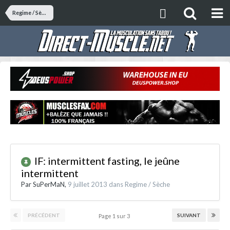
Regime / Sèche
IF: intermittent fasting, le jeûne
intermittent
Par
SuPerMaN
,
9 juillet 2013
dans
Regime / Sèche
PRÉCÉDENT
SUIVANT
Page 1 sur 3