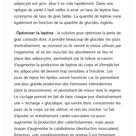
adipocyte est gros, plus il se vide rapidement. Dans une
optique de santé il faut veiller à avoir un taux de leptine bas,
synonyme de taux de gras faible. La quantité de leptine varie
également en fonction de la quantité de glucides ingérés.
-
Optimiser la leptine
: la solution pour optimiser la perte de
gras consiste donc à prendre beaucoup de glucides les jours
d'entraînement, au moment où ils seront le mieux utilisés par
l'organisme, et où les muscles les absorberont en lieu et
place des adipocytes, permettant par la même occasion
d'augmenter la production de leptine du corps et d'empêcher
les adipocytes de devenir trop sensibles à l'insuline. Les
jours de repos les lipides seront favorisés car ils permettent
une plus grande production des hormones stéroïdiennes
(dont la
testostérone
), et permettent de mieux tenir le régime.
Le cyclage permet en fait de faire chaque jour d'entraînement
une « recharge » glucidique, qui seront donc consommés les
jours où le corps va les utiliser, et non les stocker. Le fait
d'ajouter un entraînement cardio-vasculaire va aussi
augmenter la production des catécholamines, mais aussi
risquer d'augmenter le catabolisme (destruction musculaire).
Attention, une supplémentation en
oméga-3
est fortement