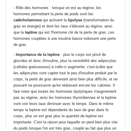
- Rôle des hormones : lorsque on est au régime, les
hormones permettant la perte de poids sont les
catécholamines
qui activent la
lipolyse
(transformation du
gras en énergie) et dont les taux s'élèvent au régime, ainsi
que la
leptine
qui est l'hormone clé de la perte de gras, ces
hormones couplées à une insuline basse induisent une perte
de gras.
-
Importance de la leptine
: plus le corps est privé de
glucides et donc d'insuline, plus la sensibilité des adipocytes
(cellules graisseuses) à celle-ci augmente, c'est-à-dire que
les adipocytes vont capter tout le peu d'insuline produit par le
corps, la perte de gras devenant ainsi bien plus difficile, et ne
pouvant se poursuivre qu'en réduisant encore les calories. Il
faut noter que toutes les hormones lipolytiques n'augmentent
pas au régime, ainsi les hormones thyroïdiennes et la leptine
vont voir leurs taux diminuer avec le temps. Dans le même
temps la leptine est dépendante du taux de gras dans le
corps, plus on est gras plus la quantité de leptine est
importante. C'est la raison pour laquelle on perd bien plus vite
du poids lorsque l'on est très gras, couplé au fait que plus un