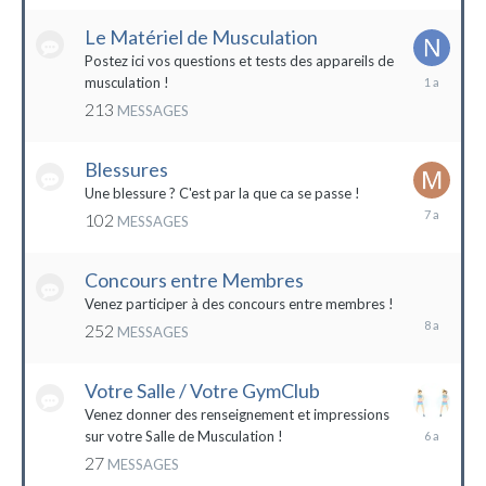
2022
Le Matériel de Musculation
Postez ici vos questions et tests des appareils de
8
musculation !
février
213
MESSAGES
2023
Blessures
Une blessure ? C'est par la que ca se passe !
19
102
MESSAGES
janvier
2017
Concours entre Membres
22
avril
Venez participer à des concours entre membres !
2016
252
MESSAGES
Votre Salle / Votre GymClub
Venez donner des renseignement et impressions
26
sur votre Salle de Musculation !
novembre
27
MESSAGES
2017