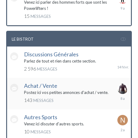
Venez ici parler des hommes forts que sont les
7
Powerlifters !
décembre
15
MESSAGES
2014
LE BISTROT
Discussions Générales
14
février
Parlez de tout et rien dans cette section.
2 596
MESSAGES
Achat / Vente
Postez ici vos petites annonces d'achat / vente.
9
143
MESSAGES
mars
2016
Autres Sports
Venez ici discuter d'autres sports.
18
10
MESSAGES
février