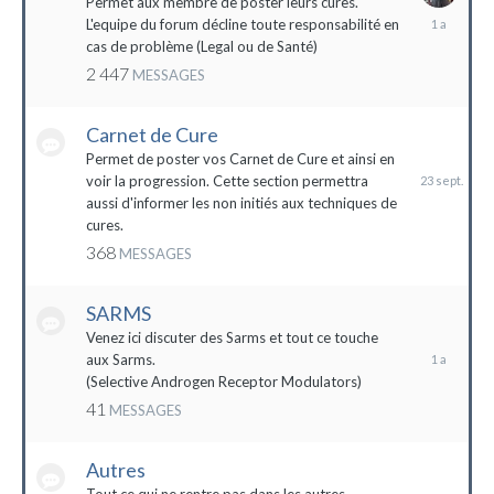
Permet aux membre de poster leurs cures.
28
L'equipe du forum décline toute responsabilité en
avril
cas de problème (Legal ou de Santé)
2023
2 447
MESSAGES
Carnet de Cure
23
septembre
Permet de poster vos Carnet de Cure et ainsi en
2023
voir la progression. Cette section permettra
aussi d'informer les non initiés aux techniques de
cures.
368
MESSAGES
SARMS
28
décembre
Venez ici discuter des Sarms et tout ce touche
2022
aux Sarms.
(Selective Androgen Receptor Modulators)
41
MESSAGES
Autres
11
janvier