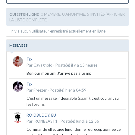
0 MEMBRE, 0 ANONYME, 5 INVITÉS
(AFFICHER
QUI EST EN LIGNE
LA LISTE COMPLÈTE)
Il n’y a aucun utilisateur enregistré actuellement en ligne
MESSAGES
Trx
Par
Cavagnolo
·
Posté(e)
il y a 15 heures
Bonjour mon ami J'arrive pas a te mp
Trx
Par
Freezer
·
Posté(e)
hier à 04:59
C'est un message indésirable (spam), c'est courant sur
les forums.
ROIDBUDDY. EU
Par
IRONBEAST1
·
Posté(e)
lundi à 12:56
Commande effectuée lundi dernier et réceptionnee ce