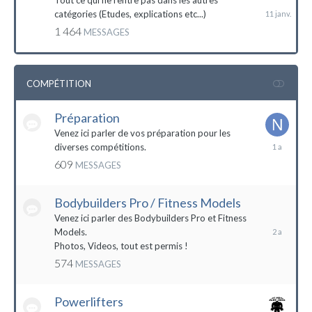
Tout ce qui ne rentre pas dans les autres
catégories (Etudes, explications etc...)
1 464
MESSAGES
COMPÉTITION
Préparation
Venez ici parler de vos préparation pour les
14
diverses compétitions.
décembre
609
MESSAGES
2022
Bodybuilders Pro / Fitness Models
10
décembre
Venez ici parler des Bodybuilders Pro et Fitness
2021
Models.
Photos, Videos, tout est permis !
574
MESSAGES
Powerlifters