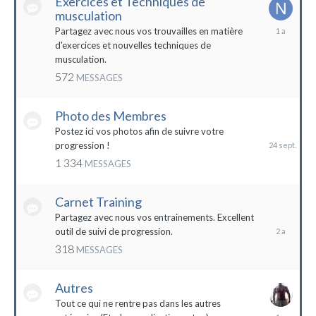
Exercices et Techniques de
musculation
25
Partagez avec nous vos trouvailles en matière
décembre
d'exercices et nouvelles techniques de
2022
musculation.
572
MESSAGES
Photo des Membres
24
septembre
Postez ici vos photos afin de suivre votre
2023
progression !
1 334
MESSAGES
Carnet Training
28
mai
Partagez avec nous vos entrainements. Excellent
2022
outil de suivi de progression.
318
MESSAGES
Autres
Tout ce qui ne rentre pas dans les autres
10