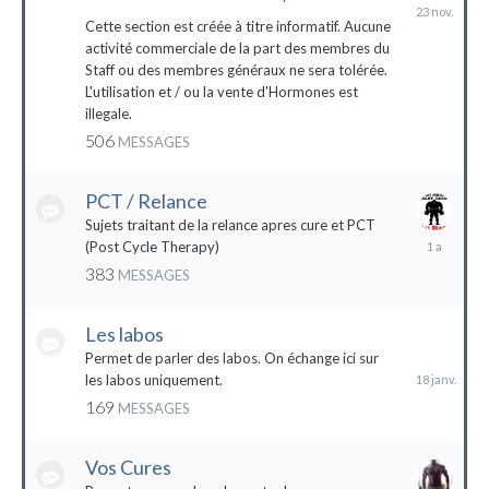
23
novembre
Cette section est créée à titre informatif. Aucune
2023
activité commerciale de la part des membres du
Staff ou des membres généraux ne sera tolérée.
L'utilisation et / ou la vente d'Hormones est
illegale.
506
MESSAGES
PCT / Relance
Sujets traitant de la relance apres cure et PCT
13
(Post Cycle Therapy)
mai
383
MESSAGES
2023
Les labos
18
janvier
Permet de parler des labos. On échange ici sur
les labos uniquement.
169
MESSAGES
Vos Cures