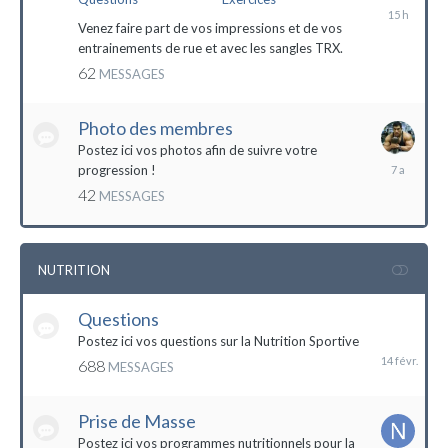
il
y
Venez faire part de vos impressions et de vos
a
entrainements de rue et avec les sangles TRX.
15
62
MESSAGES
heures
Photo des membres
Postez ici vos photos afin de suivre votre
18
progression !
octobre
42
MESSAGES
2016
NUTRITION
Questions
14
février
Postez ici vos questions sur la Nutrition Sportive
688
MESSAGES
Prise de Masse
Postez ici vos programmes nutritionnels pour la