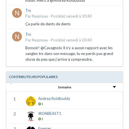
matin. Merci à @Andrea Roidbuddy
Trx
Par
Naqmuay
·
Posté(e)
samedi à 20:40
Ça parle de dents de dents
Trx
Par
Naqmuay
·
Posté(e)
samedi à 20:40
Bonsoir! @Cavagnolo Il n’y a aucun rapport avec les
sangles trx dans son message, tu ne perds pas grand
chose du peu que j’arrive à comprendre..
CONTRIBUTEURS POPULAIRES
Semaine
1
Andrea Roidbuddy
1
2
IRONBEAST1
1
3
Freezer