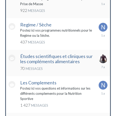
19
Prise de Masse
décembre
922
MESSAGES
2022
Regime / Sèche
Postez ici vos programmes nutritionnels pour le
18
Regime ou la Sèche.
mars
437
MESSAGES
2023
Études scientifiques et cliniques sur
les compléments alimentaires
18
70
MESSAGES
octobre
2016
Les Complements
Postez ici vos questions et informations sur les
3
différents complements pour la Nutrition
janvier
Sportive
2023
1 427
MESSAGES