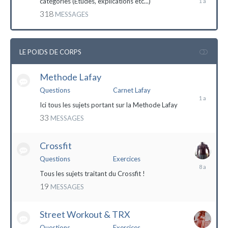
catégories (Etudes, explications etc...)
mai
318
MESSAGES
2023
LE POIDS DE CORPS
Methode Lafay
17
janvier
Questions
Carnet Lafay
2023
Ici tous les sujets portant sur la Methode Lafay
33
MESSAGES
Crossfit
Questions
Exercices
27
décembre
Tous les sujets traitant du Crossfit !
2015
19
MESSAGES
Street Workout & TRX
Questions
Exercices