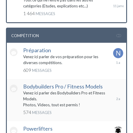
Tout ce qui ne rentre pas dans les autres
catégories (Etudes, explications etc...)
1 464
MESSAGES
COMPÉTITION
Préparation
Venez ici parler de vos préparation pour les
14
diverses compétitions.
décembre
609
MESSAGES
2022
Bodybuilders Pro / Fitness Models
10
décembre
Venez ici parler des Bodybuilders Pro et Fitness
2021
Models.
Photos, Videos, tout est permis !
574
MESSAGES
Powerlifters