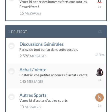
Venez ici parler des hommes forts que sont les
7
Powerlifters !
décembre
15
MESSAGES
2014
LE BISTROT
Discussions Générales
14
février
Parlez de tout et rien dans cette section.
2 596
MESSAGES
Achat / Vente
Postez ici vos petites annonces d'achat / vente.
9
143
MESSAGES
mars
2016
Autres Sports
Venez ici discuter d'autres sports.
18
10
MESSAGES
février