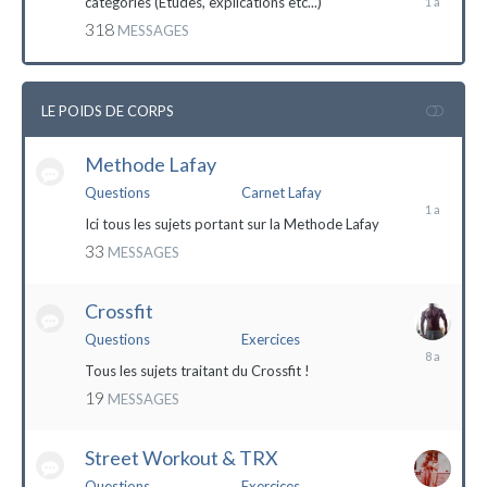
catégories (Etudes, explications etc...)
mai
318
MESSAGES
2023
LE POIDS DE CORPS
Methode Lafay
17
janvier
Questions
Carnet Lafay
2023
Ici tous les sujets portant sur la Methode Lafay
33
MESSAGES
Crossfit
Questions
Exercices
27
décembre
Tous les sujets traitant du Crossfit !
2015
19
MESSAGES
Street Workout & TRX
Questions
Exercices