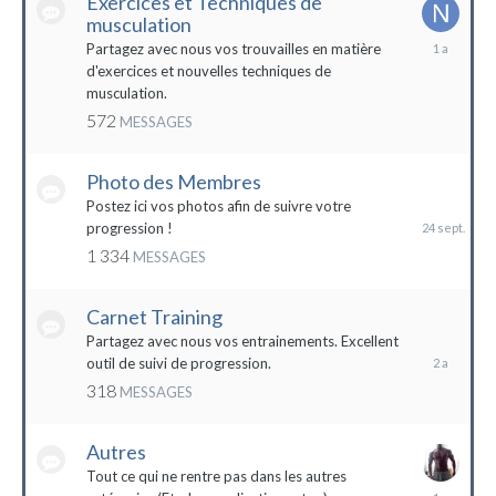
Exercices et Techniques de
musculation
25
Partagez avec nous vos trouvailles en matière
décembre
d'exercices et nouvelles techniques de
2022
musculation.
572
MESSAGES
Photo des Membres
24
septembre
Postez ici vos photos afin de suivre votre
2023
progression !
1 334
MESSAGES
Carnet Training
28
mai
Partagez avec nous vos entrainements. Excellent
2022
outil de suivi de progression.
318
MESSAGES
Autres
Tout ce qui ne rentre pas dans les autres
10