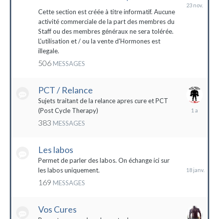
23
novembre
Cette section est créée à titre informatif. Aucune
2023
activité commerciale de la part des membres du
Staff ou des membres généraux ne sera tolérée.
L'utilisation et / ou la vente d'Hormones est
illegale.
506
MESSAGES
PCT / Relance
Sujets traitant de la relance apres cure et PCT
13
(Post Cycle Therapy)
mai
383
MESSAGES
2023
Les labos
18
janvier
Permet de parler des labos. On échange ici sur
les labos uniquement.
169
MESSAGES
Vos Cures