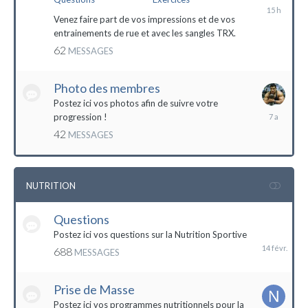
il
y
Venez faire part de vos impressions et de vos
a
entrainements de rue et avec les sangles TRX.
15
62
MESSAGES
heures
Photo des membres
Postez ici vos photos afin de suivre votre
18
progression !
octobre
42
MESSAGES
2016
NUTRITION
Questions
14
février
Postez ici vos questions sur la Nutrition Sportive
688
MESSAGES
Prise de Masse
Postez ici vos programmes nutritionnels pour la