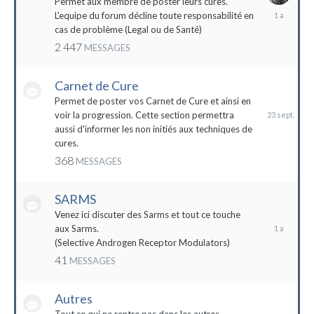
Permet aux membre de poster leurs cures.
28
L'equipe du forum décline toute responsabilité en
avril
cas de problème (Legal ou de Santé)
2023
2 447
MESSAGES
Carnet de Cure
23
septembre
Permet de poster vos Carnet de Cure et ainsi en
2023
voir la progression. Cette section permettra
aussi d'informer les non initiés aux techniques de
cures.
368
MESSAGES
SARMS
28
décembre
Venez ici discuter des Sarms et tout ce touche
2022
aux Sarms.
(Selective Androgen Receptor Modulators)
41
MESSAGES
Autres
11
janvier