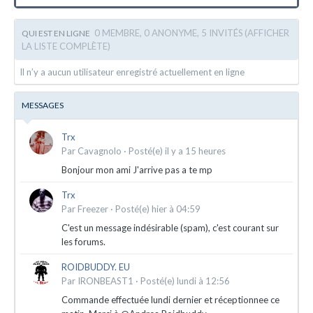
0 MEMBRE, 0 ANONYME, 5 INVITÉS
(AFFICHER
QUI EST EN LIGNE
LA LISTE COMPLÈTE)
Il n’y a aucun utilisateur enregistré actuellement en ligne
MESSAGES
Trx
Par
Cavagnolo
·
Posté(e)
il y a 15 heures
Bonjour mon ami J'arrive pas a te mp
Trx
Par
Freezer
·
Posté(e)
hier à 04:59
C'est un message indésirable (spam), c'est courant sur
les forums.
ROIDBUDDY. EU
Par
IRONBEAST1
·
Posté(e)
lundi à 12:56
Commande effectuée lundi dernier et réceptionnee ce