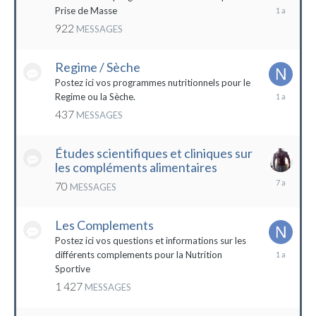
19
Prise de Masse
décembre
922
MESSAGES
2022
Regime / Sèche
Postez ici vos programmes nutritionnels pour le
18
Regime ou la Sèche.
mars
437
MESSAGES
2023
Études scientifiques et cliniques sur
les compléments alimentaires
18
70
MESSAGES
octobre
2016
Les Complements
Postez ici vos questions et informations sur les
3
différents complements pour la Nutrition
janvier
Sportive
2023
1 427
MESSAGES