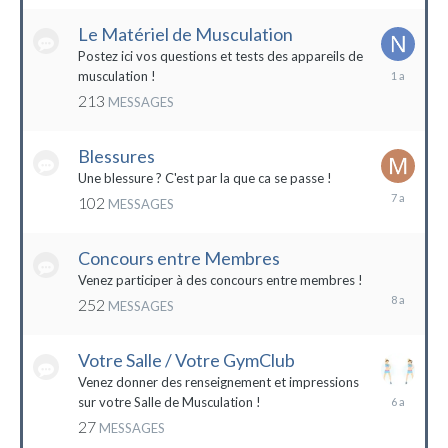
2022
Le Matériel de Musculation
Postez ici vos questions et tests des appareils de
8
musculation !
février
213
MESSAGES
2023
Blessures
Une blessure ? C'est par la que ca se passe !
19
102
MESSAGES
janvier
2017
Concours entre Membres
22
avril
Venez participer à des concours entre membres !
2016
252
MESSAGES
Votre Salle / Votre GymClub
Venez donner des renseignement et impressions
26
sur votre Salle de Musculation !
novembre
27
MESSAGES
2017