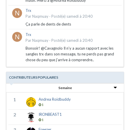
matin. Merci à @Andrea Roidbuddy
Trx
Par
Naqmuay
·
Posté(e)
samedi à 20:40
Ça parle de dents de dents
Trx
Par
Naqmuay
·
Posté(e)
samedi à 20:40
Bonsoir! @Cavagnolo Il n’y a aucun rapport avec les
sangles trx dans son message, tu ne perds pas grand
chose du peu que j’arrive à comprendre..
CONTRIBUTEURS POPULAIRES
Semaine
1
Andrea Roidbuddy
1
2
IRONBEAST1
1
3
Freezer