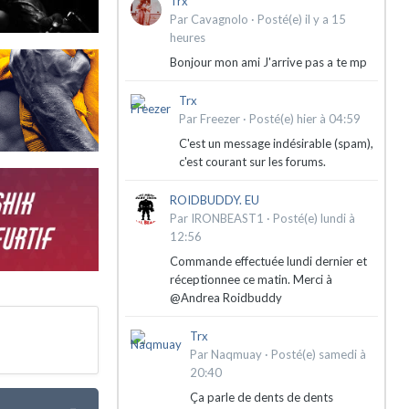
Trx
Par
Cavagnolo
·
Posté(e)
il y a 15
heures
Bonjour mon ami J'arrive pas a te mp
Trx
Par
Freezer
·
Posté(e)
hier à 04:59
C'est un message indésirable (spam),
c'est courant sur les forums.
ROIDBUDDY. EU
Par
IRONBEAST1
·
Posté(e)
lundi à
12:56
Commande effectuée lundi dernier et
réceptionnee ce matin. Merci à
@Andrea Roidbuddy
Trx
Par
Naqmuay
·
Posté(e)
samedi à
20:40
Ça parle de dents de dents