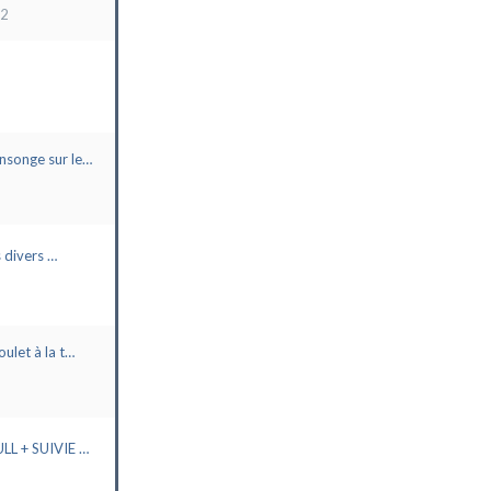
22
nsonge sur le…
 divers …
oulet à la t…
L + SUIVIE …