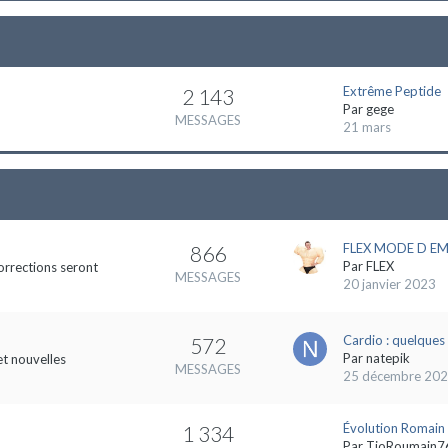
Extrême Peptide
2 143
Par
gege
MESSAGES
21 mars
FLEX MODE D EMP
866
Par
FLEX
orrections seront
MESSAGES
20 janvier 2023
Cardio : quelques 
572
Par
natepik
et nouvelles
MESSAGES
25 décembre 20
Évolution Romain
1 334
Par
TioRoumain7