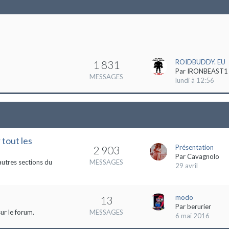
ROIDBUDDY. EU
1 831
Par
IRONBEAST1
MESSAGES
lundi à 12:56
 tout les
Présentation
2 903
Par
Cavagnolo
autres sections du
MESSAGES
29 avril
modo
13
Par
berurier
ur le forum.
MESSAGES
6 mai 2016