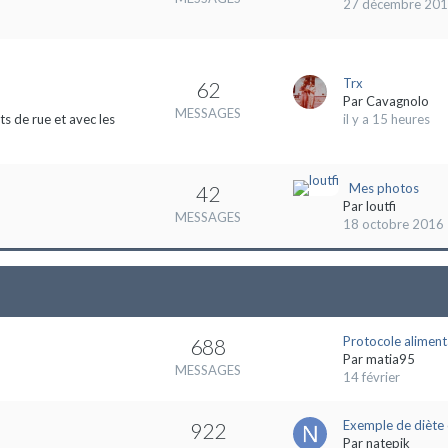
27 décembre 20
Trx
62
Par
Cavagnolo
MESSAGES
s de rue et avec les
il y a 15 heures
Mes photos
42
Par
loutfi
MESSAGES
18 octobre 2016
Protocole aliment
688
Par
matia95
MESSAGES
14 février
Exemple de diète 
922
Par
natepik