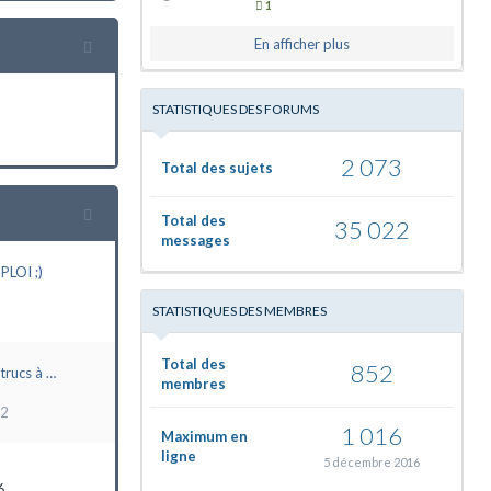
1
En afficher plus
STATISTIQUES DES FORUMS
2 073
Total des sujets
Total des
35 022
messages
LOI ;)
STATISTIQUES DES MEMBRES
Total des
852
trucs à …
membres
22
1 016
Maximum en
ligne
5 décembre 2016
6