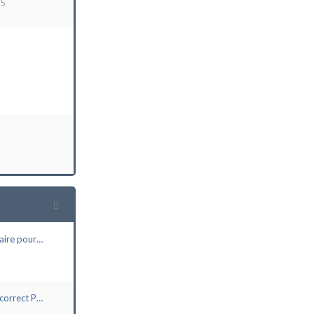
15
aire pour…
correct P…