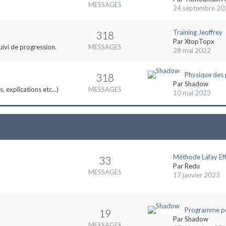
MESSAGES
24 septembre 20
Training Jeoffrey
318
Par
XtopTopx
uivi de progression.
MESSAGES
28 mai 2022
Physique des
318
Par
Shadow
 explications etc...)
MESSAGES
10 mai 2023
Méthode Lafay Eff
33
Par
Redu
MESSAGES
17 janvier 2023
Programme po
19
Par
Shadow
MESSAGES