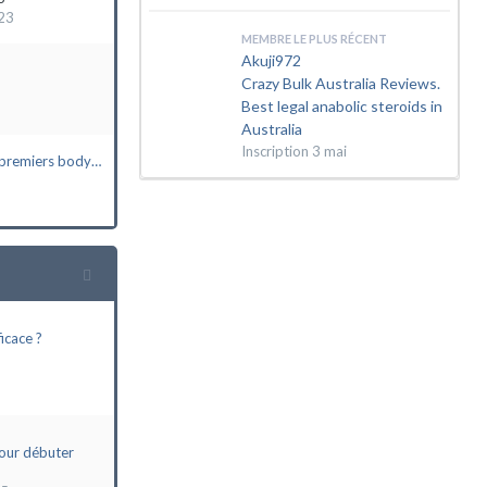
23
MEMBRE LE PLUS RÉCENT
Akuji972
Crazy Bulk Australia Reviews.
Best legal anabolic steroids in
Australia
Inscription
3 mai
 premiers body…
icace ?
ur débuter