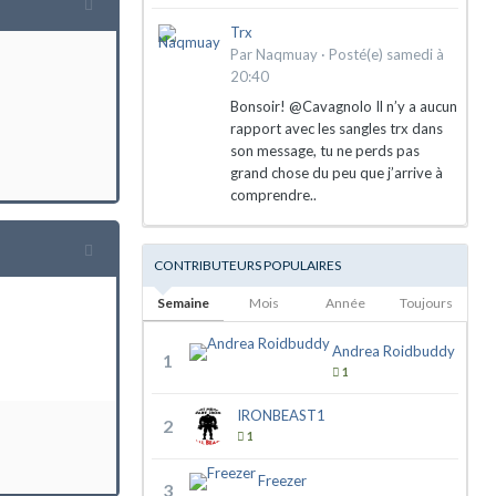
Trx
Par
Naqmuay
·
Posté(e)
samedi à
20:40
Bonsoir! @Cavagnolo Il n’y a aucun
rapport avec les sangles trx dans
son message, tu ne perds pas
grand chose du peu que j’arrive à
comprendre..
CONTRIBUTEURS POPULAIRES
Semaine
Mois
Année
Toujours
Andrea Roidbuddy
1
1
IRONBEAST1
2
1
Freezer
3