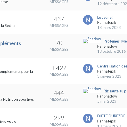
Masse
MESSAGES
19 décembre 20
Le Jeûne !
437
Par
natepik
 la Sèche.
MESSAGES
18 mars 2023
Protéines. Me
70
ompléments
Par
Shadow
MESSAGES
18 octobre 2016
Centralisation des
1 427
Par
natepik
s complements pour la
MESSAGES
3 janvier 2023
Riz sauté au p
444
Par
Shadow
la Nutrition Sportive.
MESSAGES
5 mai 2023
DIETE DUREZDBUL
299
Par
natepik
ivre votre
MESSAGES
13 mars 2023