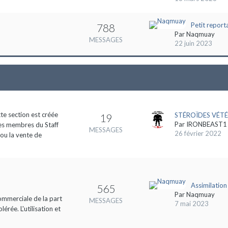
Petit report
788
Par
Naqmuay
MESSAGES
22 juin 2023
tte section est créée
STÉROÏDES VÉTÉ
19
Par
IRONBEAST1
des membres du Staff
MESSAGES
26 février 2022
 ou la vente de
Assimilation
565
Par
Naqmuay
commerciale de la part
MESSAGES
7 mai 2023
rée. L'utilisation et