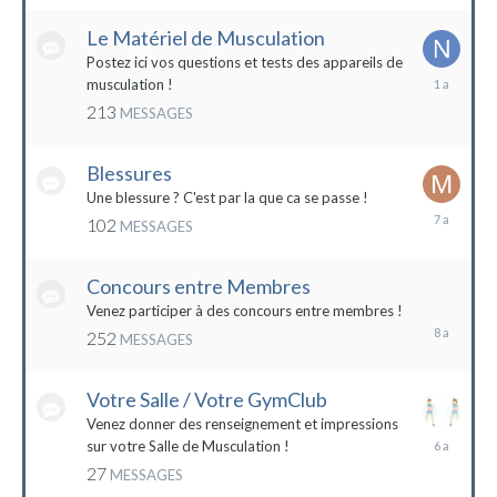
2022
Le Matériel de Musculation
Postez ici vos questions et tests des appareils de
8
musculation !
février
213
MESSAGES
2023
Blessures
Une blessure ? C'est par la que ca se passe !
19
102
MESSAGES
janvier
2017
Concours entre Membres
22
avril
Venez participer à des concours entre membres !
2016
252
MESSAGES
Votre Salle / Votre GymClub
Venez donner des renseignement et impressions
26
sur votre Salle de Musculation !
novembre
27
MESSAGES
2017