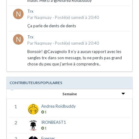
matin. Merci à @Andrea Roidbuddy
Trx
Par
Naqmuay
·
Posté(e)
samedi à 20:40
Ça parle de dents de dents
Trx
Par
Naqmuay
·
Posté(e)
samedi à 20:40
Bonsoir! @Cavagnolo Il n’y a aucun rapport avec les
sangles trx dans son message, tu ne perds pas grand
chose du peu que j’arrive à comprendre..
CONTRIBUTEURS POPULAIRES
Semaine
1
Andrea Roidbuddy
1
2
IRONBEAST1
1
3
Freezer