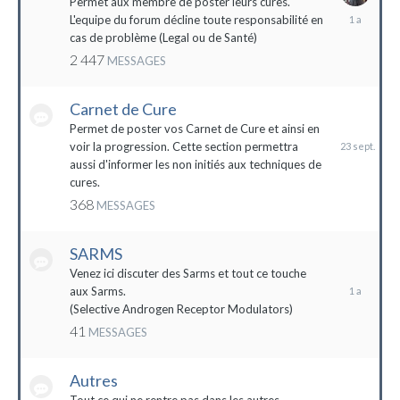
Permet aux membre de poster leurs cures.
28
L'equipe du forum décline toute responsabilité en
avril
cas de problème (Legal ou de Santé)
2023
2 447
MESSAGES
Carnet de Cure
23
septembre
Permet de poster vos Carnet de Cure et ainsi en
2023
voir la progression. Cette section permettra
aussi d'informer les non initiés aux techniques de
cures.
368
MESSAGES
SARMS
28
décembre
Venez ici discuter des Sarms et tout ce touche
2022
aux Sarms.
(Selective Androgen Receptor Modulators)
41
MESSAGES
Autres
11
janvier