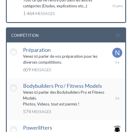
Tout ce qui ne rentre pas dans les autres
catégories (Etudes, explications etc...)
1 464
MESSAGES
COMPÉTITION
Préparation
Venez ici parler de vos préparation pour les
14
diverses compétitions.
décembre
609
MESSAGES
2022
Bodybuilders Pro / Fitness Models
10
décembre
Venez ici parler des Bodybuilders Pro et Fitness
2021
Models.
Photos, Videos, tout est permis !
574
MESSAGES
Powerlifters