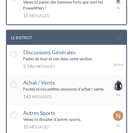
Venez ici parler des hommes forts que sont les
7
Powerlifters !
décembre
15
MESSAGES
2014
LE BISTROT
Discussions Générales
14
février
Parlez de tout et rien dans cette section.
2 596
MESSAGES
Achat / Vente
Postez ici vos petites annonces d'achat / vente.
9
143
MESSAGES
mars
2016
Autres Sports
Venez ici discuter d'autres sports.
18
10
MESSAGES
février