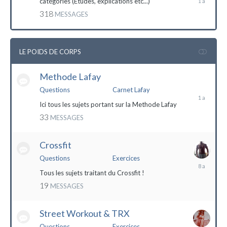
catégories (Etudes, explications etc...)
mai
318
MESSAGES
2023
LE POIDS DE CORPS
Methode Lafay
17
janvier
Questions
Carnet Lafay
2023
Ici tous les sujets portant sur la Methode Lafay
33
MESSAGES
Crossfit
Questions
Exercices
27
décembre
Tous les sujets traitant du Crossfit !
2015
19
MESSAGES
Street Workout & TRX
Questions
Exercices