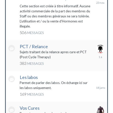
23
novembre
Cette section est créée à titre informatif. Aucune
2023
activité commerciale de la part des membres du
Staff ou des membres généraux ne sera tolérée.
L'utilisation et / ou la vente d'Hormones est
illegale.
506
MESSAGES
PCT / Relance
Sujets traitant de la relance apres cure et PCT
13
(Post Cycle Therapy)
mai
383
MESSAGES
2023
Les labos
18
janvier
Permet de parler des labos. On échange ici sur
les labos uniquement.
169
MESSAGES
Vos Cures