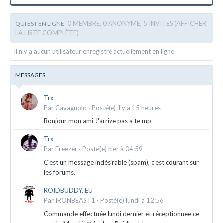
0 MEMBRE, 0 ANONYME, 5 INVITÉS
(AFFICHER
QUI EST EN LIGNE
LA LISTE COMPLÈTE)
Il n’y a aucun utilisateur enregistré actuellement en ligne
MESSAGES
Trx
Par
Cavagnolo
·
Posté(e)
il y a 15 heures
Bonjour mon ami J'arrive pas a te mp
Trx
Par
Freezer
·
Posté(e)
hier à 04:59
C'est un message indésirable (spam), c'est courant sur
les forums.
ROIDBUDDY. EU
Par
IRONBEAST1
·
Posté(e)
lundi à 12:56
Commande effectuée lundi dernier et réceptionnee ce