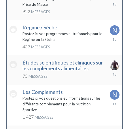
19
Prise de Masse
décembre
922
MESSAGES
2022
Regime / Sèche
Postez ici vos programmes nutritionnels pour le
18
Regime ou la Sèche.
mars
437
MESSAGES
2023
Études scientifiques et cliniques sur
les compléments alimentaires
18
70
MESSAGES
octobre
2016
Les Complements
Postez ici vos questions et informations sur les
3
différents complements pour la Nutrition
janvier
Sportive
2023
1 427
MESSAGES