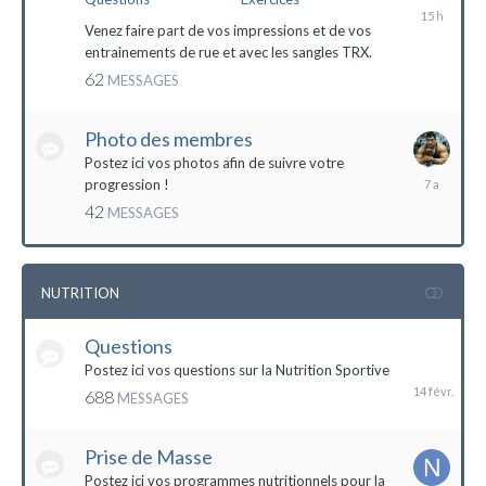
il
y
Venez faire part de vos impressions et de vos
a
entrainements de rue et avec les sangles TRX.
15
62
MESSAGES
heures
Photo des membres
Postez ici vos photos afin de suivre votre
18
progression !
octobre
42
MESSAGES
2016
NUTRITION
Questions
14
février
Postez ici vos questions sur la Nutrition Sportive
688
MESSAGES
Prise de Masse
Postez ici vos programmes nutritionnels pour la