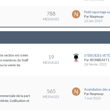
Petit reportage s
788
Par
Naqmuay
MESSAGES
22 juin 2023
tte section est créée
STÉROÏDES VÉTÉ
19
Par
IRONBEAST1
des membres du Staff
MESSAGES
26 février 2022
 ou la vente de
Assimilation des 
565
Par
Naqmuay
commerciale de la part
MESSAGES
7 mai 2023
rée. L'utilisation et