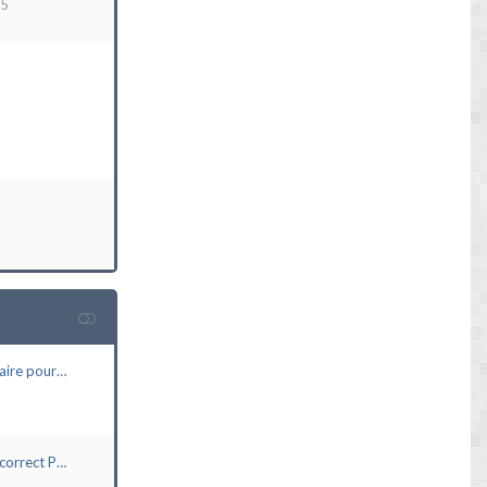
15
aire pour…
correct P…