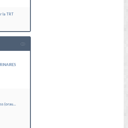
ur la TRT
RINAIRES
ass (orau…