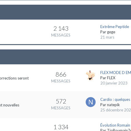
Extrême Peptide
2 143
Par
gege
MESSAGES
21 mars
FLEX MODE D EMP
866
Par
FLEX
orrections seront
MESSAGES
20 janvier 2023
Cardio : quelques 
572
Par
natepik
et nouvelles
MESSAGES
25 décembre 20
Évolution Romain
1 334
Par
TioRoumain7