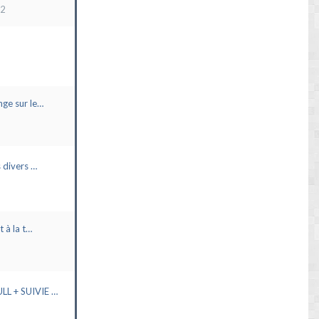
22
ge sur le…
 divers …
t à la t…
L + SUIVIE …