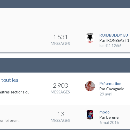
ROIDBUDDY. EU
1 831
Par
IRONBEAST1
MESSAGES
lundi à 12:56
 tout les
Présentation
2 903
Par
Cavagnolo
autres sections du
MESSAGES
29 avril
modo
13
Par
berurier
ur le forum.
MESSAGES
6 mai 2016