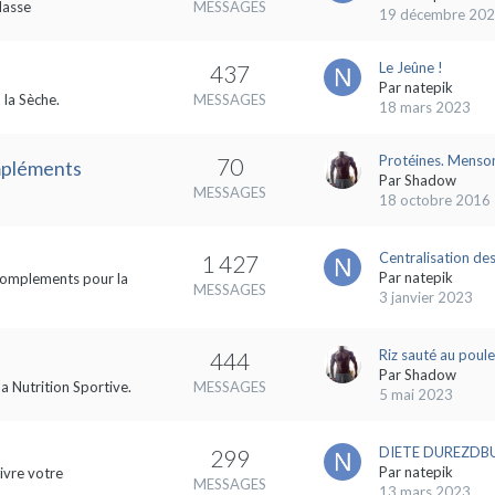
Masse
MESSAGES
19 décembre 20
Le Jeûne !
437
Par
natepik
 la Sèche.
MESSAGES
18 mars 2023
Protéines. Menson
70
ompléments
Par
Shadow
MESSAGES
18 octobre 2016
Centralisation des
1 427
Par
natepik
s complements pour la
MESSAGES
3 janvier 2023
Riz sauté au poule
444
Par
Shadow
la Nutrition Sportive.
MESSAGES
5 mai 2023
DIETE DUREZDBUL
299
Par
natepik
ivre votre
MESSAGES
13 mars 2023