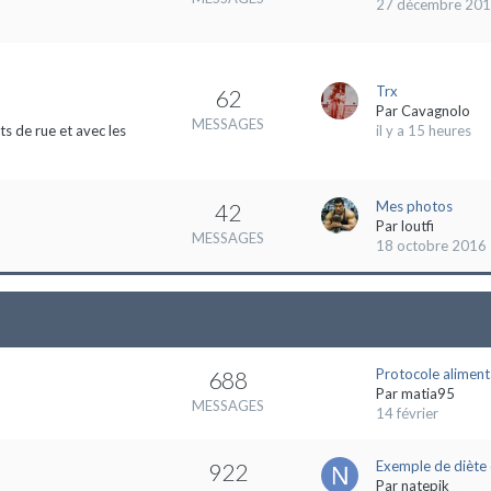
27 décembre 20
Trx
62
Par
Cavagnolo
MESSAGES
s de rue et avec les
il y a 15 heures
Mes photos
42
Par
loutfi
MESSAGES
18 octobre 2016
Protocole aliment
688
Par
matia95
MESSAGES
14 février
Exemple de diète 
922
Par
natepik