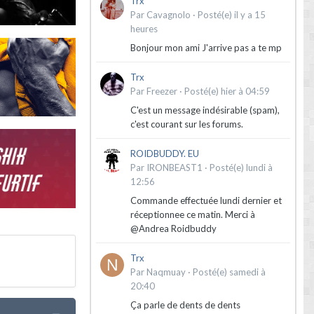
Trx
Par
Cavagnolo
·
Posté(e)
il y a 15
heures
Bonjour mon ami J'arrive pas a te mp
Trx
Par
Freezer
·
Posté(e)
hier à 04:59
C'est un message indésirable (spam),
c'est courant sur les forums.
ROIDBUDDY. EU
Par
IRONBEAST1
·
Posté(e)
lundi à
12:56
Commande effectuée lundi dernier et
réceptionnee ce matin. Merci à
@Andrea Roidbuddy
Trx
Par
Naqmuay
·
Posté(e)
samedi à
20:40
Ça parle de dents de dents