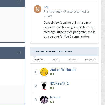
Trx
Par
Naqmuay
·
Posté(e)
samedi à
20:40
Bonsoir! @Cavagnolo Il n’y a aucun
rapport avec les sangles trx dans son
message, tu ne perds pas grand chose
du peu que j’arrive à comprendre..
CONTRIBUTEURS POPULAIRES
Semaine
Mois
Année
Toujours
Andrea Roidbuddy
1
1
IRONBEAST1
2
1
Freezer
3
1