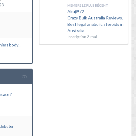
23
MEMBRE LE PLUS RÉCENT
Akuji972
Crazy Bulk Australia Reviews.
Best legal anabolic steroids in
Australia
Inscription
3 mai
miers body…
icace ?
débuter