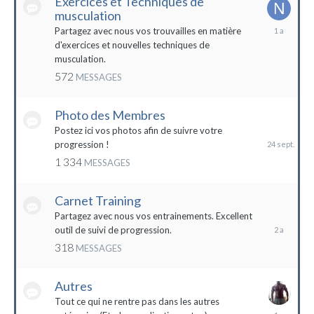
Exercices et Techniques de
musculation
25
Partagez avec nous vos trouvailles en matière
décembre
d'exercices et nouvelles techniques de
2022
musculation.
572
MESSAGES
Photo des Membres
24
septembre
Postez ici vos photos afin de suivre votre
2023
progression !
1 334
MESSAGES
Carnet Training
28
mai
Partagez avec nous vos entrainements. Excellent
2022
outil de suivi de progression.
318
MESSAGES
Autres
Tout ce qui ne rentre pas dans les autres
10