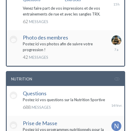
il
y
Venez faire part de vos impressions et de vos
a
entrainements de rue et avec les sangles TRX.
15
62
MESSAGES
heures
Photo des membres
Postez ici vos photos afin de suivre votre
18
progression !
octobre
42
MESSAGES
2016
NUTRITION
Questions
14
février
Postez ici vos questions sur la Nutrition Sportive
688
MESSAGES
Prise de Masse
Postez ici vos programmes nutritionnels pour la