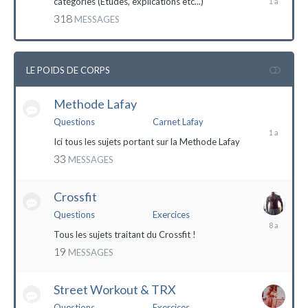
catégories (Etudes, explications etc...)
mai
318
MESSAGES
2023
LE POIDS DE CORPS
Methode Lafay
17
janvier
Questions
Carnet Lafay
2023
Ici tous les sujets portant sur la Methode Lafay
33
MESSAGES
Crossfit
Questions
Exercices
27
décembre
Tous les sujets traitant du Crossfit !
2015
19
MESSAGES
Street Workout & TRX
Questions
Exercices