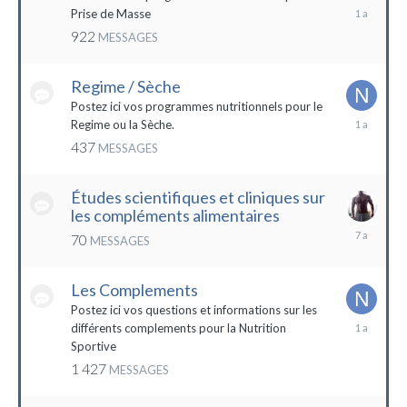
19
Prise de Masse
décembre
922
MESSAGES
2022
Regime / Sèche
Postez ici vos programmes nutritionnels pour le
18
Regime ou la Sèche.
mars
437
MESSAGES
2023
Études scientifiques et cliniques sur
les compléments alimentaires
18
70
MESSAGES
octobre
2016
Les Complements
Postez ici vos questions et informations sur les
3
différents complements pour la Nutrition
janvier
Sportive
2023
1 427
MESSAGES