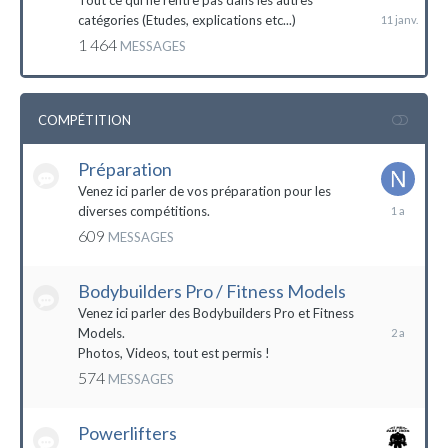
Tout ce qui ne rentre pas dans les autres
catégories (Etudes, explications etc...)
1 464
MESSAGES
COMPÉTITION
Préparation
Venez ici parler de vos préparation pour les
14
diverses compétitions.
décembre
609
MESSAGES
2022
Bodybuilders Pro / Fitness Models
10
décembre
Venez ici parler des Bodybuilders Pro et Fitness
2021
Models.
Photos, Videos, tout est permis !
574
MESSAGES
Powerlifters