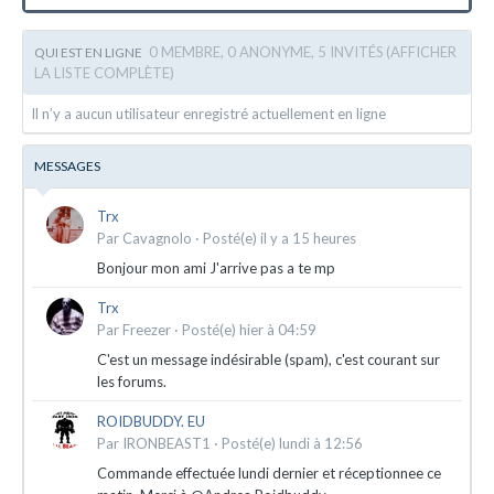
0 MEMBRE, 0 ANONYME, 5 INVITÉS
(AFFICHER
QUI EST EN LIGNE
LA LISTE COMPLÈTE)
Il n’y a aucun utilisateur enregistré actuellement en ligne
MESSAGES
Trx
Par
Cavagnolo
·
Posté(e)
il y a 15 heures
Bonjour mon ami J'arrive pas a te mp
Trx
Par
Freezer
·
Posté(e)
hier à 04:59
C'est un message indésirable (spam), c'est courant sur
les forums.
ROIDBUDDY. EU
Par
IRONBEAST1
·
Posté(e)
lundi à 12:56
Commande effectuée lundi dernier et réceptionnee ce