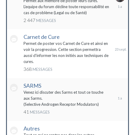
Permet aux membre de poster leurs cures.
28
L'equipe du forum décline toute responsabilité en
avril
cas de problème (Legal ou de Santé)
2023
2 447
MESSAGES
Carnet de Cure
23
septembre
Permet de poster vos Carnet de Cure et ainsi en
2023
voir la progression. Cette section permettra
aussi d'informer les non initiés aux techniques de
cures.
368
MESSAGES
SARMS
28
décembre
Venez ici discuter des Sarms et tout ce touche
2022
aux Sarms.
(Selective Androgen Receptor Modulators)
41
MESSAGES
Autres
11
janvier