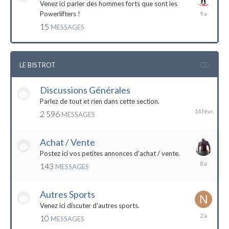
Venez ici parler des hommes forts que sont les
7
Powerlifters !
décembre
15
MESSAGES
2014
LE BISTROT
Discussions Générales
14
février
Parlez de tout et rien dans cette section.
2 596
MESSAGES
Achat / Vente
Postez ici vos petites annonces d'achat / vente.
9
143
MESSAGES
mars
2016
Autres Sports
Venez ici discuter d'autres sports.
18
10
MESSAGES
février