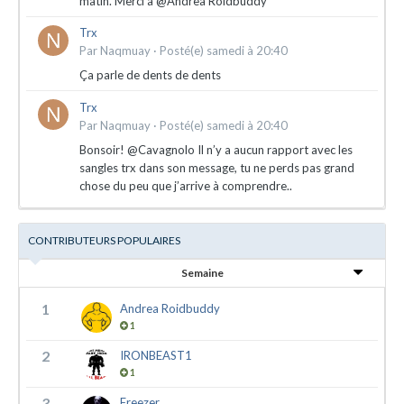
matin. Merci à @Andrea Roidbuddy
Trx
Par
Naqmuay
·
Posté(e)
samedi à 20:40
Ça parle de dents de dents
Trx
Par
Naqmuay
·
Posté(e)
samedi à 20:40
Bonsoir! @Cavagnolo Il n’y a aucun rapport avec les
sangles trx dans son message, tu ne perds pas grand
chose du peu que j’arrive à comprendre..
CONTRIBUTEURS POPULAIRES
Semaine
1
Andrea Roidbuddy
1
2
IRONBEAST1
1
3
Freezer