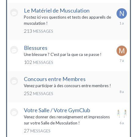
2022
Le Matériel de Musculation
Postez ici vos questions et tests des appareils de
8
musculation !
février
213
MESSAGES
2023
Blessures
Une blessure ? C'est par la que ca se passe !
19
102
MESSAGES
janvier
2017
Concours entre Membres
22
avril
Venez participer à des concours entre membres !
2016
252
MESSAGES
Votre Salle / Votre GymClub
Venez donner des renseignement et impressions
26
sur votre Salle de Musculation !
novembre
27
MESSAGES
2017