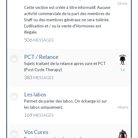
23
novembre
Cette section est créée à titre informatif. Aucune
2023
activité commerciale de la part des membres du
Staff ou des membres généraux ne sera tolérée.
L'utilisation et / ou la vente d'Hormones est
illegale.
506
MESSAGES
PCT / Relance
Sujets traitant de la relance apres cure et PCT
13
(Post Cycle Therapy)
mai
383
MESSAGES
2023
Les labos
18
janvier
Permet de parler des labos. On échange ici sur
les labos uniquement.
169
MESSAGES
Vos Cures