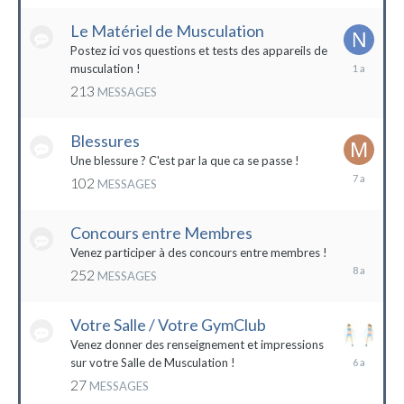
2022
Le Matériel de Musculation
Postez ici vos questions et tests des appareils de
8
musculation !
février
213
MESSAGES
2023
Blessures
Une blessure ? C'est par la que ca se passe !
19
102
MESSAGES
janvier
2017
Concours entre Membres
22
avril
Venez participer à des concours entre membres !
2016
252
MESSAGES
Votre Salle / Votre GymClub
Venez donner des renseignement et impressions
26
sur votre Salle de Musculation !
novembre
27
MESSAGES
2017