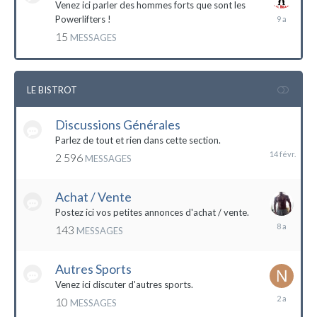
Venez ici parler des hommes forts que sont les
7
Powerlifters !
décembre
15
MESSAGES
2014
LE BISTROT
Discussions Générales
14
février
Parlez de tout et rien dans cette section.
2 596
MESSAGES
Achat / Vente
Postez ici vos petites annonces d'achat / vente.
9
143
MESSAGES
mars
2016
Autres Sports
Venez ici discuter d'autres sports.
18
10
MESSAGES
février