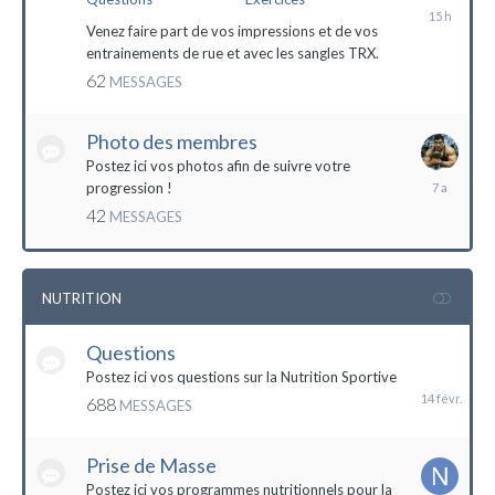
il
y
Venez faire part de vos impressions et de vos
a
entrainements de rue et avec les sangles TRX.
15
62
MESSAGES
heures
Photo des membres
Postez ici vos photos afin de suivre votre
18
progression !
octobre
42
MESSAGES
2016
NUTRITION
Questions
14
février
Postez ici vos questions sur la Nutrition Sportive
688
MESSAGES
Prise de Masse
Postez ici vos programmes nutritionnels pour la