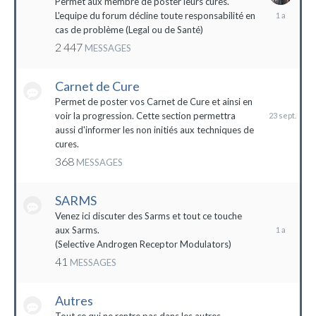
Permet aux membre de poster leurs cures.
28
L'equipe du forum décline toute responsabilité en
avril
cas de problème (Legal ou de Santé)
2023
2 447
MESSAGES
Carnet de Cure
23
septembre
Permet de poster vos Carnet de Cure et ainsi en
2023
voir la progression. Cette section permettra
aussi d'informer les non initiés aux techniques de
cures.
368
MESSAGES
SARMS
28
décembre
Venez ici discuter des Sarms et tout ce touche
2022
aux Sarms.
(Selective Androgen Receptor Modulators)
41
MESSAGES
Autres
11
janvier