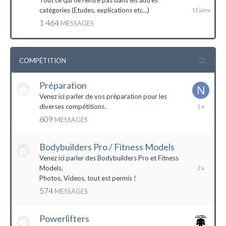
Tout ce qui ne rentre pas dans les autres
catégories (Etudes, explications etc...)
1 464
MESSAGES
COMPÉTITION
Préparation
Venez ici parler de vos préparation pour les
14
diverses compétitions.
décembre
609
MESSAGES
2022
Bodybuilders Pro / Fitness Models
10
décembre
Venez ici parler des Bodybuilders Pro et Fitness
2021
Models.
Photos, Videos, tout est permis !
574
MESSAGES
Powerlifters