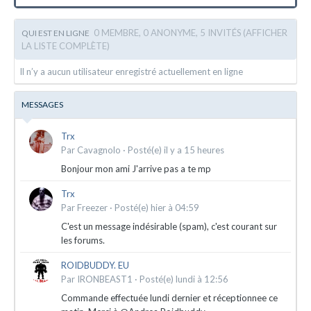
0 MEMBRE, 0 ANONYME, 5 INVITÉS
(AFFICHER
QUI EST EN LIGNE
LA LISTE COMPLÈTE)
Il n’y a aucun utilisateur enregistré actuellement en ligne
MESSAGES
Trx
Par
Cavagnolo
·
Posté(e)
il y a 15 heures
Bonjour mon ami J'arrive pas a te mp
Trx
Par
Freezer
·
Posté(e)
hier à 04:59
C'est un message indésirable (spam), c'est courant sur
les forums.
ROIDBUDDY. EU
Par
IRONBEAST1
·
Posté(e)
lundi à 12:56
Commande effectuée lundi dernier et réceptionnee ce