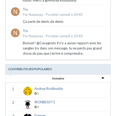
matin. Merci à @Andrea Roidbuddy
Trx
Par
Naqmuay
·
Posté(e)
samedi à 20:40
Ça parle de dents de dents
Trx
Par
Naqmuay
·
Posté(e)
samedi à 20:40
Bonsoir! @Cavagnolo Il n’y a aucun rapport avec les
sangles trx dans son message, tu ne perds pas grand
chose du peu que j’arrive à comprendre..
CONTRIBUTEURS POPULAIRES
Semaine
1
Andrea Roidbuddy
1
2
IRONBEAST1
1
3
Freezer