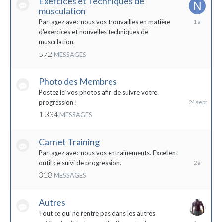
Exercices et Techniques de
musculation
25
Partagez avec nous vos trouvailles en matière
décembre
d'exercices et nouvelles techniques de
2022
musculation.
572
MESSAGES
Photo des Membres
24
septembre
Postez ici vos photos afin de suivre votre
2023
progression !
1 334
MESSAGES
Carnet Training
28
mai
Partagez avec nous vos entrainements. Excellent
2022
outil de suivi de progression.
318
MESSAGES
Autres
Tout ce qui ne rentre pas dans les autres
10