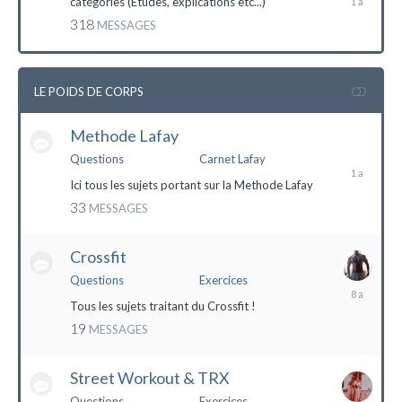
catégories (Etudes, explications etc...)
mai
318
MESSAGES
2023
LE POIDS DE CORPS
Methode Lafay
17
janvier
Questions
Carnet Lafay
2023
Ici tous les sujets portant sur la Methode Lafay
33
MESSAGES
Crossfit
Questions
Exercices
27
décembre
Tous les sujets traitant du Crossfit !
2015
19
MESSAGES
Street Workout & TRX
Questions
Exercices