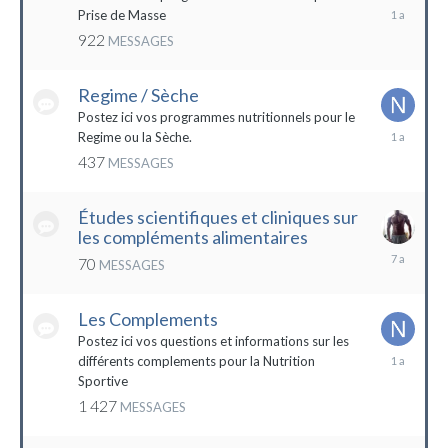
19
Prise de Masse
décembre
922
MESSAGES
2022
Regime / Sèche
Postez ici vos programmes nutritionnels pour le
18
Regime ou la Sèche.
mars
437
MESSAGES
2023
Études scientifiques et cliniques sur
les compléments alimentaires
18
70
MESSAGES
octobre
2016
Les Complements
Postez ici vos questions et informations sur les
3
différents complements pour la Nutrition
janvier
Sportive
2023
1 427
MESSAGES