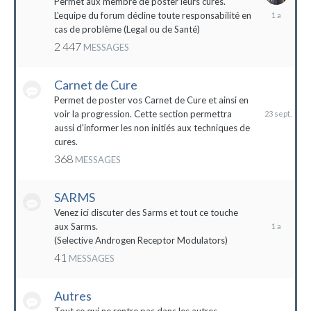
Permet aux membre de poster leurs cures.
28
L'equipe du forum décline toute responsabilité en
avril
cas de problème (Legal ou de Santé)
2023
2 447
MESSAGES
Carnet de Cure
23
septembre
Permet de poster vos Carnet de Cure et ainsi en
2023
voir la progression. Cette section permettra
aussi d'informer les non initiés aux techniques de
cures.
368
MESSAGES
SARMS
28
décembre
Venez ici discuter des Sarms et tout ce touche
2022
aux Sarms.
(Selective Androgen Receptor Modulators)
41
MESSAGES
Autres
11
janvier