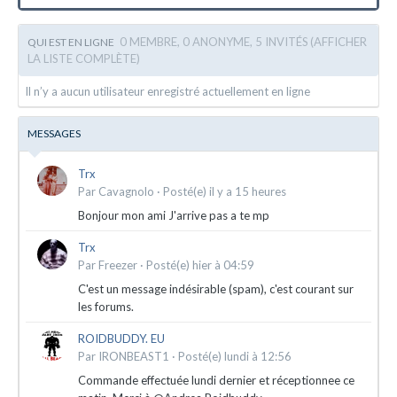
0 MEMBRE, 0 ANONYME, 5 INVITÉS
(AFFICHER
QUI EST EN LIGNE
LA LISTE COMPLÈTE)
Il n’y a aucun utilisateur enregistré actuellement en ligne
MESSAGES
Trx
Par
Cavagnolo
·
Posté(e)
il y a 15 heures
Bonjour mon ami J'arrive pas a te mp
Trx
Par
Freezer
·
Posté(e)
hier à 04:59
C'est un message indésirable (spam), c'est courant sur
les forums.
ROIDBUDDY. EU
Par
IRONBEAST1
·
Posté(e)
lundi à 12:56
Commande effectuée lundi dernier et réceptionnee ce