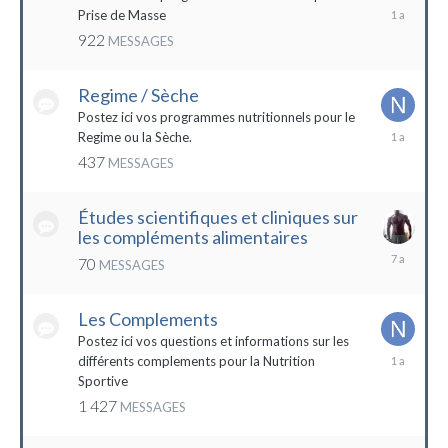
19
Prise de Masse
décembre
922
MESSAGES
2022
Regime / Sèche
Postez ici vos programmes nutritionnels pour le
18
Regime ou la Sèche.
mars
437
MESSAGES
2023
Études scientifiques et cliniques sur
les compléments alimentaires
18
70
MESSAGES
octobre
2016
Les Complements
Postez ici vos questions et informations sur les
3
différents complements pour la Nutrition
janvier
Sportive
2023
1 427
MESSAGES