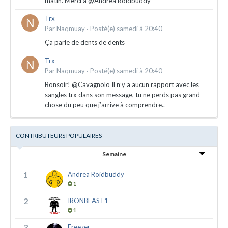
matin. Merci à @Andrea Roidbuddy
Trx
Par
Naqmuay
·
Posté(e)
samedi à 20:40
Ça parle de dents de dents
Trx
Par
Naqmuay
·
Posté(e)
samedi à 20:40
Bonsoir! @Cavagnolo Il n’y a aucun rapport avec les
sangles trx dans son message, tu ne perds pas grand
chose du peu que j’arrive à comprendre..
CONTRIBUTEURS POPULAIRES
Semaine
1
Andrea Roidbuddy
1
2
IRONBEAST1
1
3
Freezer