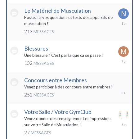
2022
Le Matériel de Musculation
Postez ici vos questions et tests des appareils de
8
musculation !
février
213
MESSAGES
2023
Blessures
Une blessure ? C'est par la que ca se passe !
19
102
MESSAGES
janvier
2017
Concours entre Membres
22
avril
Venez participer à des concours entre membres !
2016
252
MESSAGES
Votre Salle / Votre GymClub
Venez donner des renseignement et impressions
26
sur votre Salle de Musculation !
novembre
27
MESSAGES
2017