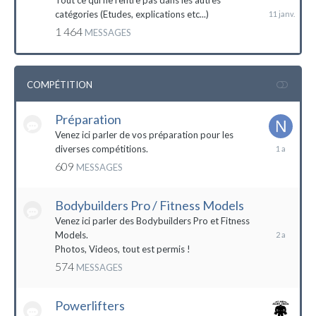
Tout ce qui ne rentre pas dans les autres
catégories (Etudes, explications etc...)
1 464
MESSAGES
COMPÉTITION
Préparation
Venez ici parler de vos préparation pour les
14
diverses compétitions.
décembre
609
MESSAGES
2022
Bodybuilders Pro / Fitness Models
10
décembre
Venez ici parler des Bodybuilders Pro et Fitness
2021
Models.
Photos, Videos, tout est permis !
574
MESSAGES
Powerlifters