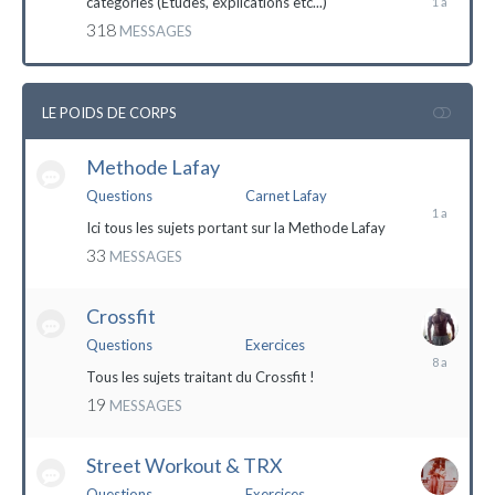
catégories (Etudes, explications etc...)
mai
318
MESSAGES
2023
LE POIDS DE CORPS
Methode Lafay
17
janvier
Questions
Carnet Lafay
2023
Ici tous les sujets portant sur la Methode Lafay
33
MESSAGES
Crossfit
Questions
Exercices
27
décembre
Tous les sujets traitant du Crossfit !
2015
19
MESSAGES
Street Workout & TRX
Questions
Exercices