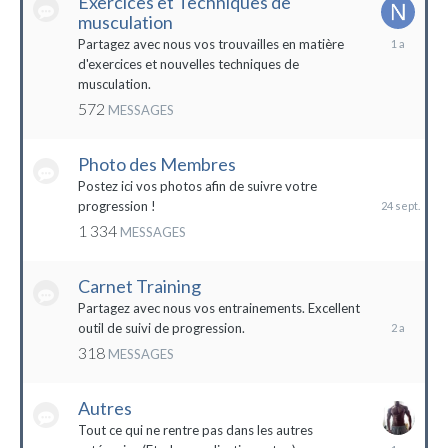
Exercices et Techniques de
musculation
25
Partagez avec nous vos trouvailles en matière
décembre
d'exercices et nouvelles techniques de
2022
musculation.
572
MESSAGES
Photo des Membres
24
septembre
Postez ici vos photos afin de suivre votre
2023
progression !
1 334
MESSAGES
Carnet Training
28
mai
Partagez avec nous vos entrainements. Excellent
2022
outil de suivi de progression.
318
MESSAGES
Autres
Tout ce qui ne rentre pas dans les autres
10