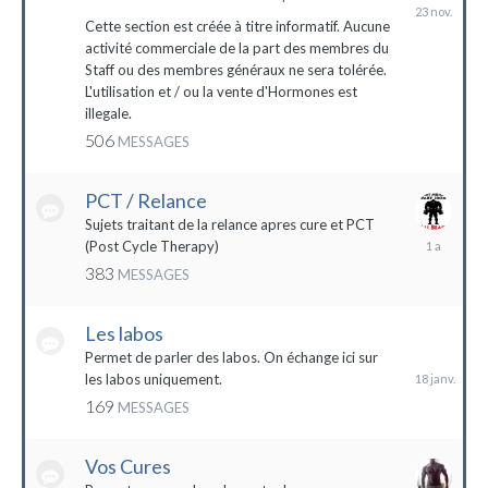
23
novembre
Cette section est créée à titre informatif. Aucune
2023
activité commerciale de la part des membres du
Staff ou des membres généraux ne sera tolérée.
L'utilisation et / ou la vente d'Hormones est
illegale.
506
MESSAGES
PCT / Relance
Sujets traitant de la relance apres cure et PCT
13
(Post Cycle Therapy)
mai
383
MESSAGES
2023
Les labos
18
janvier
Permet de parler des labos. On échange ici sur
les labos uniquement.
169
MESSAGES
Vos Cures