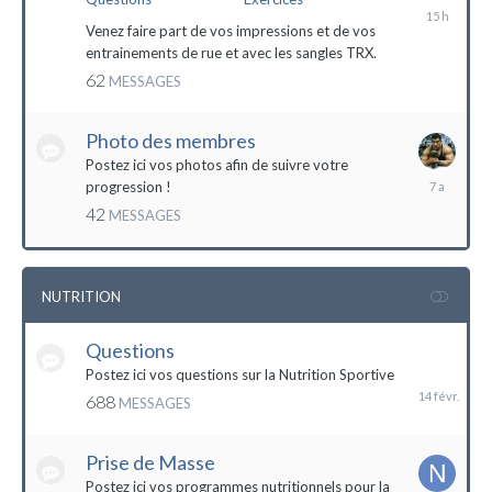
il
y
Venez faire part de vos impressions et de vos
a
entrainements de rue et avec les sangles TRX.
15
62
MESSAGES
heures
Photo des membres
Postez ici vos photos afin de suivre votre
18
progression !
octobre
42
MESSAGES
2016
NUTRITION
Questions
14
février
Postez ici vos questions sur la Nutrition Sportive
688
MESSAGES
Prise de Masse
Postez ici vos programmes nutritionnels pour la