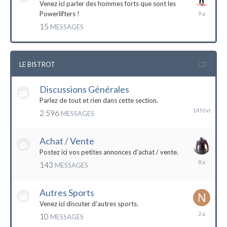
Venez ici parler des hommes forts que sont les
7
Powerlifters !
décembre
15
MESSAGES
2014
LE BISTROT
Discussions Générales
14
février
Parlez de tout et rien dans cette section.
2 596
MESSAGES
Achat / Vente
Postez ici vos petites annonces d'achat / vente.
9
143
MESSAGES
mars
2016
Autres Sports
Venez ici discuter d'autres sports.
18
10
MESSAGES
février