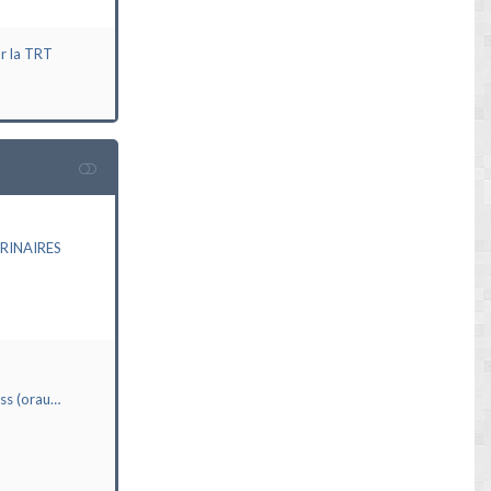
ur la TRT
RINAIRES
ass (orau…