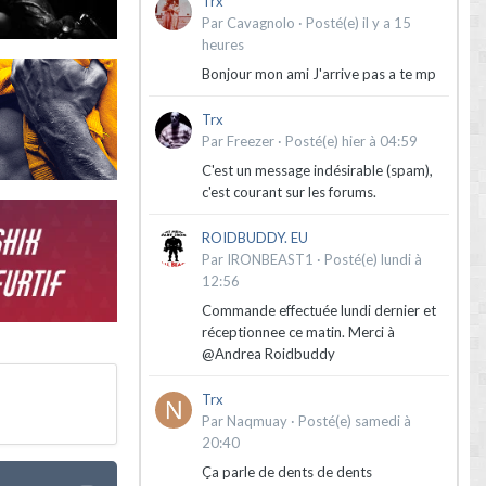
Trx
Par
Cavagnolo
·
Posté(e)
il y a 15
heures
Bonjour mon ami J'arrive pas a te mp
Trx
Par
Freezer
·
Posté(e)
hier à 04:59
C'est un message indésirable (spam),
c'est courant sur les forums.
ROIDBUDDY. EU
Par
IRONBEAST1
·
Posté(e)
lundi à
12:56
Commande effectuée lundi dernier et
réceptionnee ce matin. Merci à
@Andrea Roidbuddy
Trx
Par
Naqmuay
·
Posté(e)
samedi à
20:40
Ça parle de dents de dents