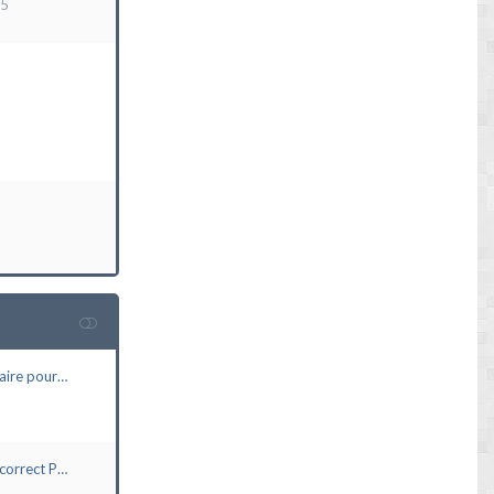
15
aire pour…
correct P…