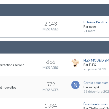
Extrême Peptide
2 143
Par
gege
MESSAGES
21 mars
FLEX MODE D EMP
866
Par
FLEX
orrections seront
MESSAGES
20 janvier 2023
Cardio : quelques 
572
Par
natepik
et nouvelles
MESSAGES
25 décembre 20
Évolution Romain
1 334
Par
TioRoumain7