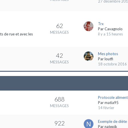
27 décembre 20
Trx
62
Par
Cavagnolo
MESSAGES
s de rue et avec les
il y a 15 heures
Mes photos
42
Par
loutfi
MESSAGES
18 octobre 2016
Protocole aliment
688
Par
matia95
MESSAGES
14 février
Exemple de diète 
922
Par
natepik