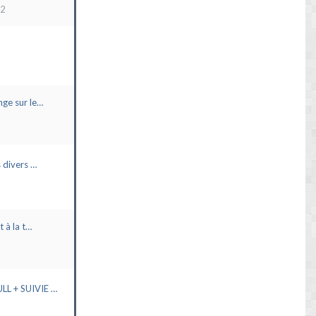
22
ge sur le…
 divers …
t à la t…
L + SUIVIE …