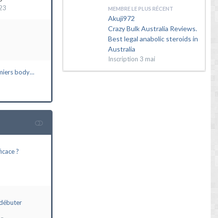
23
MEMBRE LE PLUS RÉCENT
Akuji972
Crazy Bulk Australia Reviews.
Best legal anabolic steroids in
Australia
Inscription
3 mai
miers body…
icace ?
débuter