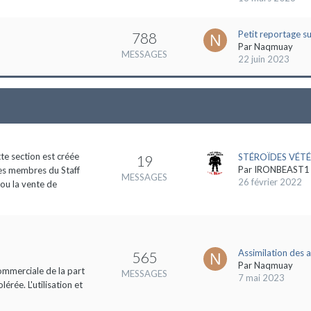
Petit reportage s
788
Par
Naqmuay
MESSAGES
22 juin 2023
tte section est créée
STÉROÏDES VÉTÉ
19
Par
IRONBEAST1
des membres du Staff
MESSAGES
26 février 2022
 ou la vente de
Assimilation des 
565
Par
Naqmuay
commerciale de la part
MESSAGES
7 mai 2023
rée. L'utilisation et