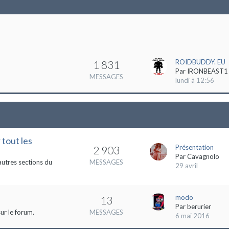
ROIDBUDDY. EU
1 831
Par
IRONBEAST1
MESSAGES
lundi à 12:56
 tout les
Présentation
2 903
Par
Cavagnolo
autres sections du
MESSAGES
29 avril
modo
13
Par
berurier
ur le forum.
MESSAGES
6 mai 2016