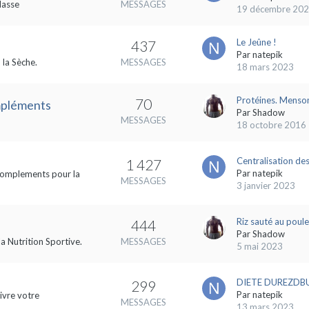
Masse
MESSAGES
19 décembre 20
Le Jeûne !
437
Par
natepik
 la Sèche.
MESSAGES
18 mars 2023
Protéines. Menson
70
ompléments
Par
Shadow
MESSAGES
18 octobre 2016
Centralisation des
1 427
Par
natepik
s complements pour la
MESSAGES
3 janvier 2023
Riz sauté au poule
444
Par
Shadow
la Nutrition Sportive.
MESSAGES
5 mai 2023
DIETE DUREZDBUL
299
Par
natepik
ivre votre
MESSAGES
13 mars 2023