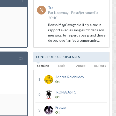
Trx
Par
Naqmuay
·
Posté(e)
samedi à
20:40
Bonsoir! @Cavagnolo Il n’y a aucun
rapport avec les sangles trx dans son
message, tu ne perds pas grand chose
du peu que j’arrive à comprendre..
CONTRIBUTEURS POPULAIRES
Semaine
Mois
Année
Toujours
Andrea Roidbuddy
1
1
IRONBEAST1
2
1
Freezer
3
1