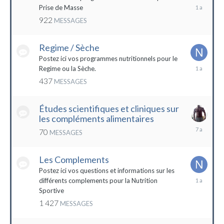
19
Prise de Masse
décembre
922
MESSAGES
2022
Regime / Sèche
Postez ici vos programmes nutritionnels pour le
18
Regime ou la Sèche.
mars
437
MESSAGES
2023
Études scientifiques et cliniques sur
les compléments alimentaires
18
70
MESSAGES
octobre
2016
Les Complements
Postez ici vos questions et informations sur les
3
différents complements pour la Nutrition
janvier
Sportive
2023
1 427
MESSAGES