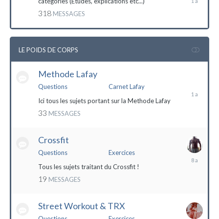
catégories (Etudes, explications etc...)
mai
318
MESSAGES
2023
LE POIDS DE CORPS
Methode Lafay
17
janvier
Questions
Carnet Lafay
2023
Ici tous les sujets portant sur la Methode Lafay
33
MESSAGES
Crossfit
Questions
Exercices
27
décembre
Tous les sujets traitant du Crossfit !
2015
19
MESSAGES
Street Workout & TRX
Questions
Exercices