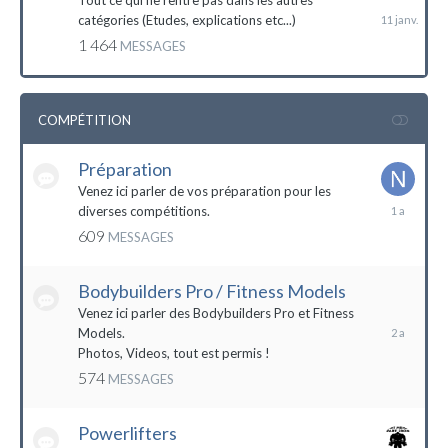
Tout ce qui ne rentre pas dans les autres
catégories (Etudes, explications etc...)
1 464
MESSAGES
COMPÉTITION
Préparation
Venez ici parler de vos préparation pour les
14
diverses compétitions.
décembre
609
MESSAGES
2022
Bodybuilders Pro / Fitness Models
10
décembre
Venez ici parler des Bodybuilders Pro et Fitness
2021
Models.
Photos, Videos, tout est permis !
574
MESSAGES
Powerlifters