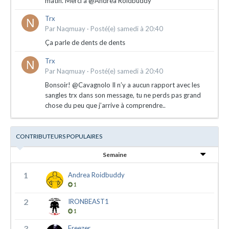
matin. Merci à @Andrea Roidbuddy
Trx
Par
Naqmuay
·
Posté(e)
samedi à 20:40
Ça parle de dents de dents
Trx
Par
Naqmuay
·
Posté(e)
samedi à 20:40
Bonsoir! @Cavagnolo Il n’y a aucun rapport avec les
sangles trx dans son message, tu ne perds pas grand
chose du peu que j’arrive à comprendre..
CONTRIBUTEURS POPULAIRES
Semaine
1
Andrea Roidbuddy
1
2
IRONBEAST1
1
3
Freezer