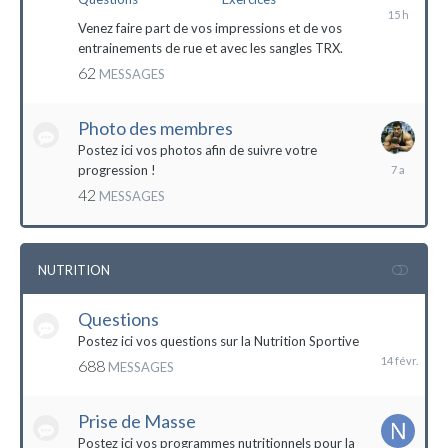
il
y
Venez faire part de vos impressions et de vos
a
entrainements de rue et avec les sangles TRX.
15
62
MESSAGES
heures
Photo des membres
Postez ici vos photos afin de suivre votre
18
progression !
octobre
42
MESSAGES
2016
NUTRITION
Questions
14
février
Postez ici vos questions sur la Nutrition Sportive
688
MESSAGES
Prise de Masse
Postez ici vos programmes nutritionnels pour la