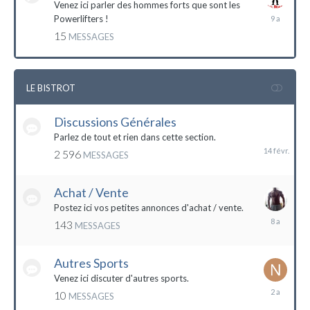
Venez ici parler des hommes forts que sont les
7
Powerlifters !
décembre
15
MESSAGES
2014
LE BISTROT
Discussions Générales
14
février
Parlez de tout et rien dans cette section.
2 596
MESSAGES
Achat / Vente
Postez ici vos petites annonces d'achat / vente.
9
143
MESSAGES
mars
2016
Autres Sports
Venez ici discuter d'autres sports.
18
10
MESSAGES
février