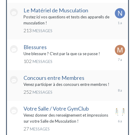
2022
Le Matériel de Musculation
Postez ici vos questions et tests des appareils de
8
musculation !
février
213
MESSAGES
2023
Blessures
Une blessure ? C'est par la que ca se passe !
19
102
MESSAGES
janvier
2017
Concours entre Membres
22
avril
Venez participer à des concours entre membres !
2016
252
MESSAGES
Votre Salle / Votre GymClub
Venez donner des renseignement et impressions
26
sur votre Salle de Musculation !
novembre
27
MESSAGES
2017