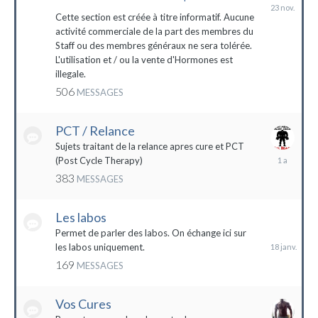
23
novembre
Cette section est créée à titre informatif. Aucune
2023
activité commerciale de la part des membres du
Staff ou des membres généraux ne sera tolérée.
L'utilisation et / ou la vente d'Hormones est
illegale.
506
MESSAGES
PCT / Relance
Sujets traitant de la relance apres cure et PCT
13
(Post Cycle Therapy)
mai
383
MESSAGES
2023
Les labos
18
janvier
Permet de parler des labos. On échange ici sur
les labos uniquement.
169
MESSAGES
Vos Cures