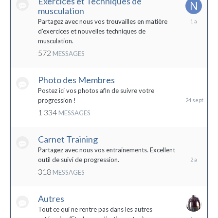
Exercices et Techniques de
musculation
25
Partagez avec nous vos trouvailles en matière
décembre
d'exercices et nouvelles techniques de
2022
musculation.
572
MESSAGES
Photo des Membres
24
septembre
Postez ici vos photos afin de suivre votre
2023
progression !
1 334
MESSAGES
Carnet Training
28
mai
Partagez avec nous vos entrainements. Excellent
2022
outil de suivi de progression.
318
MESSAGES
Autres
Tout ce qui ne rentre pas dans les autres
10