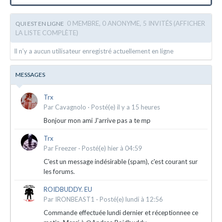
0 MEMBRE, 0 ANONYME, 5 INVITÉS
(AFFICHER
QUI EST EN LIGNE
LA LISTE COMPLÈTE)
Il n’y a aucun utilisateur enregistré actuellement en ligne
MESSAGES
Trx
Par
Cavagnolo
·
Posté(e)
il y a 15 heures
Bonjour mon ami J'arrive pas a te mp
Trx
Par
Freezer
·
Posté(e)
hier à 04:59
C'est un message indésirable (spam), c'est courant sur
les forums.
ROIDBUDDY. EU
Par
IRONBEAST1
·
Posté(e)
lundi à 12:56
Commande effectuée lundi dernier et réceptionnee ce